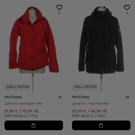
1
1
-50% с FESTIVE
-50% с FESTIVE
McKinley
McKinley
M
M
Дамско преходно яке
Дамско спортно яке
21,98 € / 42,99 лв.
23,00 € / 44,98 лв.
Препоръчителна цена:
Препоръчителна цена:
RRP
99,00 € (-77%)
RRP
89,00 € (-74%)