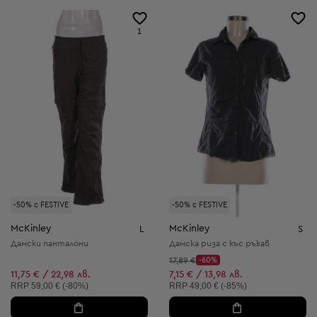
1
-50% с FESTIVE
-50% с FESTIVE
McKinley
McKinley
L
S
Дамски панталони
Дамска риза с къс ръкав
Начална цена:
17,89 €
-60%
Discount Price:
Намалена цена:
11,75 € / 22,98 лв.
7,15 € / 13,98 лв.
Препоръчителна цена:
Препоръчителна цена:
RRP
59,00 € (-80%)
RRP
49,00 € (-85%)