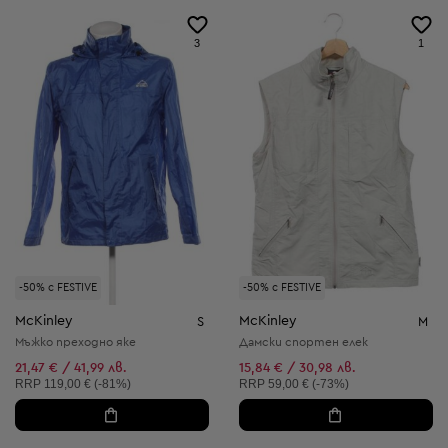
3
1
-50% с FESTIVE
-50% с FESTIVE
McKinley
McKinley
S
M
Мъжко преходно яке
Дамски спортен елек
21,47 € / 41,99 лв.
15,84 € / 30,98 лв.
Препоръчителна цена:
Препоръчителна цена:
RRP
119,00 € (-81%)
RRP
59,00 € (-73%)