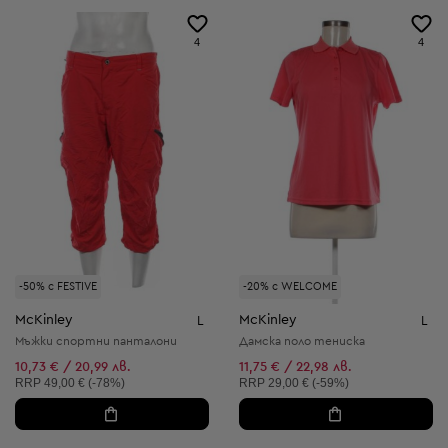
4
4
-50% с FESTIVE
-20% с WELCOME
McKinley
McKinley
L
L
Мъжки спортни панталони
Дамска поло тениска
10,73 € / 20,99 лв.
11,75 € / 22,98 лв.
Препоръчителна цена:
Препоръчителна цена:
RRP
49,00 € (-78%)
RRP
29,00 € (-59%)