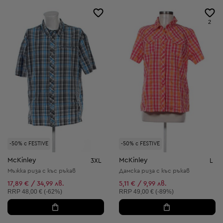
2
-50% с FESTIVE
-50% с FESTIVE
McKinley
McKinley
3XL
L
Мъжка риза с къс ръкав
Дамска риза с къс ръкав
17,89 € / 34,99 лв.
5,11 € / 9,99 лв.
Препоръчителна цена:
Препоръчителна цена:
RRP
48,00 € (-62%)
RRP
49,00 € (-89%)