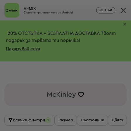
×
REMIX
ИЗТЕГЛИ
Свалете приложението за Android
×
-
20%
ОТСТЪПКА + БЕЗПЛАТНА ДОСТАВКА
Твоят
подарък за първата ти поръчка!
Пазарувай сега
McKinley
Всички филтри
Размер
Състояние
Цвят
1