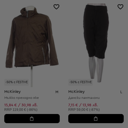
-50% с FESTIVE
-50% с FESTIVE
McKinley
McKinley
M
L
Мъжко преходно яке
Дамски панталони
15,84 € / 30,98 лв.
7,15 € / 13,98 лв.
Препоръчителна цена:
Препоръчителна цена:
RRP
119,00 € (-86%)
RRP
59,00 € (-87%)