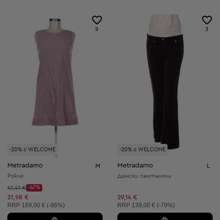
9
3
-20% с WELCOME
-20% с WELCOME
Metradamo
Metradamo
M
L
Рокля
Дамски панталони
Начална цена:
41,41 €
-47%
Discount Price:
Намалена цена:
21,98 €
29,14 €
Препоръчителна цена:
Препоръчителна цена:
RRP
169,00 € (-86%)
RRP
139,00 € (-79%)