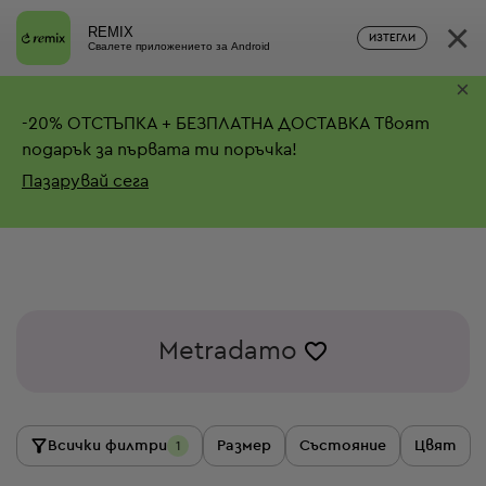
×
REMIX
ИЗТЕГЛИ
Свалете приложението за Android
×
-
20%
ОТСТЪПКА + БЕЗПЛАТНА ДОСТАВКА
Твоят
подарък за първата ти поръчка!
Пазарувай сега
Metradamo
Всички филтри
Размер
Състояние
Цвят
1