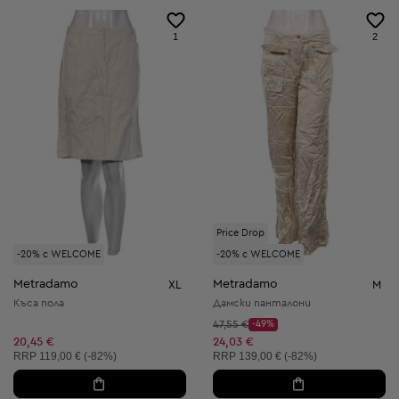
1
2
Price Drop
-20% с WELCOME
-20% с WELCOME
Metradamo
Metradamo
XL
M
Къса пола
Дамски панталони
Начална цена:
47,55 €
-49%
Discount Price:
Намалена цена:
20,45 €
24,03 €
Препоръчителна цена:
Препоръчителна цена:
RRP
119,00 € (-82%)
RRP
139,00 € (-82%)