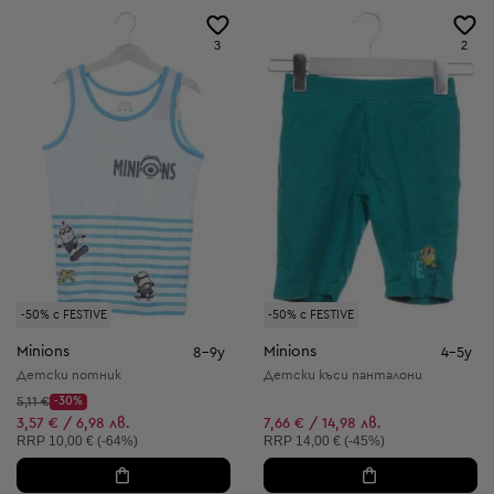
3
2
-50% с FESTIVE
-50% с FESTIVE
Minions
Minions
8-9y
4-5y
Детски потник
Детски къси панталони
Начална цена:
5,11 €
-30%
Discount Price:
Намалена цена:
3,57 € / 6,98 лв.
7,66 € / 14,98 лв.
Препоръчителна цена:
Препоръчителна цена:
RRP
10,00 € (-64%)
RRP
14,00 € (-45%)