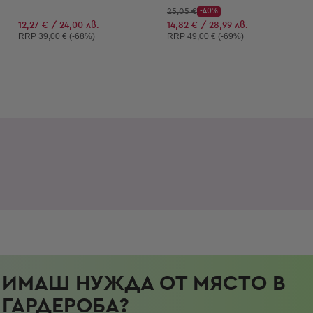
Начална цена:
25,05 €
-40%
Discount Price:
Намалена цена:
12,27 € / 24,00 лв.
14,82 € / 28,99 лв.
Препоръчителна цена:
Препоръчителна цена:
RRP
39,00 € (-68%)
RRP
49,00 € (-69%)
ИМАШ НУЖДА ОТ МЯСТО В
ГАРДЕРОБА?