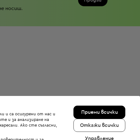
Продай
не носиш.
Приеми всички
и и са осигурени от нас и
те и за анализиране на
Откажи всички
аресали. Ако сте съгласни,
Управление
а поверителност и за