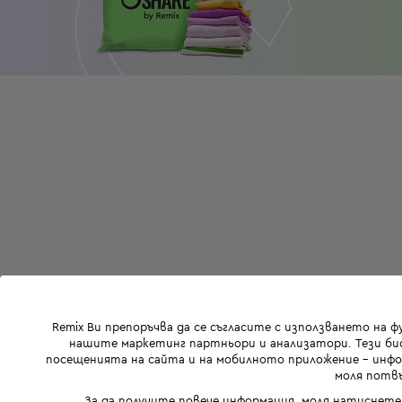
Remix Ви препоръчва да се съгласите с използването на 
нашите маркетинг партньори и анализатори. Тези бис
посещенията на сайта и на мобилното приложение - инфор
моля потвъ
За да получите повече информация, моля натиснете