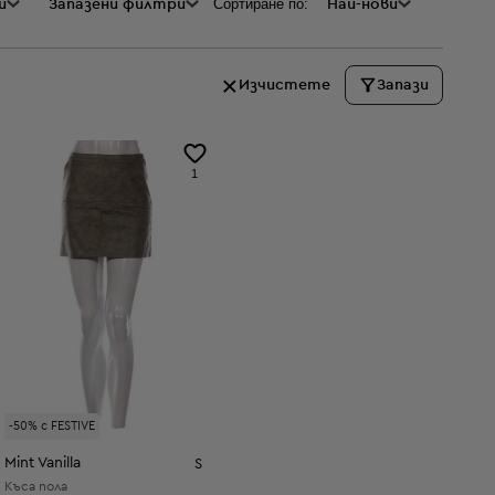
Сортиране по:
и
а
Запазени филтри
Най-нови
Изчистете
Запази
1
-50% с FESTIVE
Mint Vanilla
S
Къса пола