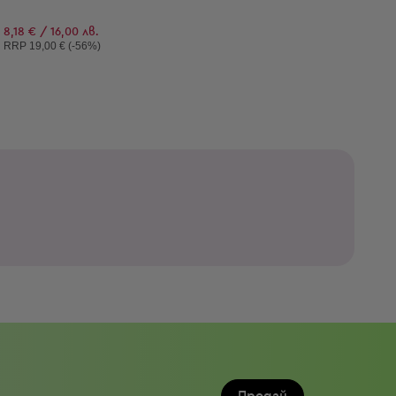
8,18 € / 16,00 лв.
Препоръчителна цена:
RRP
19,00 € (-56%)