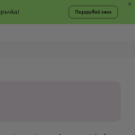
×
ръчка!
Пазарувай сега