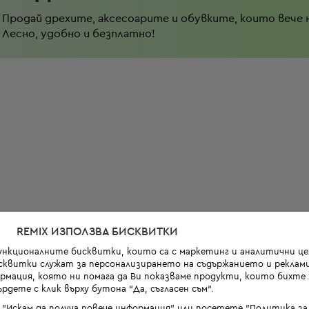
Продай дрехите, аксесоарите и обувките, които вече 
Лесно, удобно и безплатно!
REMIX ИЗПОЛЗВА БИСКВИТКИ
функционалните бисквитки, които са с маркетинг и аналитични цел
квитки служат за персонализирането на съдържанието и реклами
мация, която ни помага да Ви показваме продукти, които бихте х
рдете с клик върху бутона “Да, съгласен съм“.
 "Искам да получа повече информация" или посетете "Политика з