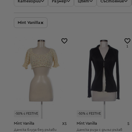
Категории
Размер
Цвят
Състояние
×
Mint Vanilla
1
-50% с FESTIVE
-50% с FESTIVE
Mint Vanilla
Mint Vanilla
XS
S
Дамска блуза без ръкави
Дамска риза с дълъг ръкав