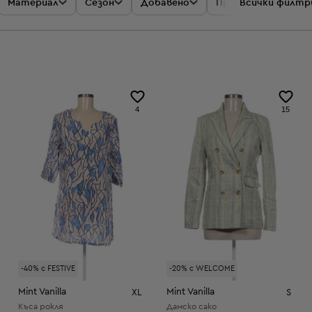
Материал
Сезон
Добавено
Промоции
Всички филтр
Цен
4
15
-40% с FESTIVE
-20% с WELCOME
Mint Vanilla
Mint Vanilla
XL
S
Къса рокля
Дамско сако