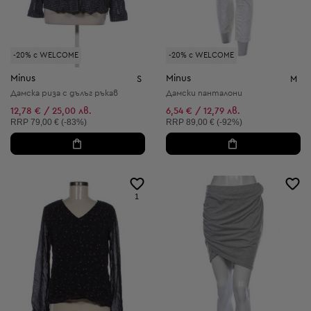
-20% с WELCOME
-20% с WELCOME
Minus
Minus
S
M
Дамска риза с дълъг ръкав
Дамски панталони
12,78 € / 25,00 лв.
6,54 € / 12,79 лв.
Препоръчителна цена:
Препоръчителна цена:
RRP
79,00 € (-83%)
RRP
89,00 € (-92%)
1