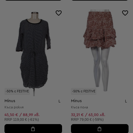
-50% с FESTIVE
-50% с FESTIVE
Minus
Minus
L
L
Къса рокля
Къса пола
45,50 € / 88,99 лв.
32,21 € / 63,00 лв.
Препоръчителна цена:
Препоръчителна цена:
RRP
119,00 € (-61%)
RRP
79,00 € (-59%)