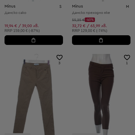
Minus
Minus
S
M
Дамско сако
Дамско преходно яке
Начална цена:
55,25 €
-40%
Discount Price:
Намалена цена:
19,94 € / 39,00 лв.
32,72 € / 63,99 лв.
Препоръчителна цена:
Препоръчителна цена:
RRP
159,00 € (-87%)
RRP
129,00 € (-74%)
3
1