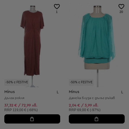
1
20
-50% с FESTIVE
-50% с FESTIVE
Minus
Minus
L
L
Дълга рокля
Дамска блуза с дълъг ръкав
37,32 € / 72,99 лв.
2,04 € / 3,99 лв.
Препоръчителна цена:
Препоръчителна цена:
RRP
119,00 € (-68%)
RRP
69,00 € (-97%)