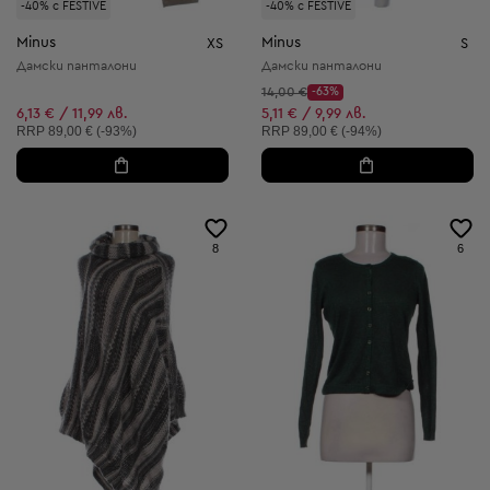
-40% с FESTIVE
-40% с FESTIVE
Minus
Minus
XS
S
Дамски панталони
Дамски панталони
Начална цена:
14,00 €
-63%
Discount Price:
Намалена цена:
6,13 € / 11,99 лв.
5,11 € / 9,99 лв.
Препоръчителна цена:
Препоръчителна цена:
RRP
89,00 € (-93%)
RRP
89,00 € (-94%)
8
6