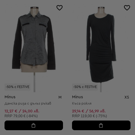
-50% с FESTIVE
-50% с FESTIVE
Minus
Minus
M
XS
Дамска риза с дълъг ръкав
Къса рокля
12,27 € / 24,00 лв.
29,14 € / 56,99 лв.
Препоръчителна цена:
Препоръчителна цена:
RRP
79,00 € (-84%)
RRP
119,00 € (-75%)