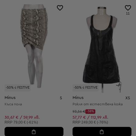
11
-50% с FESTIVE
-50% с FESTIVE
Minus
Minus
S
XS
Къса пола
Рокля от естествена кожа
Начална цена:
93,56 €
-38%
Discount Price:
Намалена цена:
30,67 € / 59,99 лв.
57,77 € / 112,99 лв.
Препоръчителна цена:
Препоръчителна цена:
RRP
79,00 € (-61%)
RRP
249,00 € (-76%)