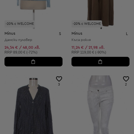
-20% с WELCOME
-20% с WELCOME
Minus
Minus
S
L
Дамски пуловер
Къса рокля
24,54 € / 48,00 лв.
11,24 € / 21,98 лв.
Препоръчителна цена:
Препоръчителна цена:
RRP
89,00 € (-72%)
RRP
119,00 € (-90%)
3
2