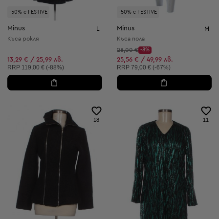
-50% с FESTIVE
-50% с FESTIVE
Minus
Minus
L
M
Къса рокля
Къса пола
Начална цена:
28,00 €
-8%
Discount Price:
Намалена цена:
13,29 € / 25,99 лв.
25,56 € / 49,99 лв.
Препоръчителна цена:
Препоръчителна цена:
RRP
119,00 € (-88%)
RRP
79,00 € (-67%)
18
11