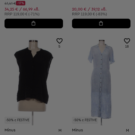
Начална цена:
41,41 €
-17%
Discount Price:
Намалена цена:
34,25 € / 66,99 лв.
20,00 € / 39,12 лв.
Препоръчителна цена:
Препоръчителна цена:
RRP
119,00 € (-71%)
RRP
119,00 € (-83%)
5
18
-50% с FESTIVE
-50% с FESTIVE
Minus
Minus
M
M