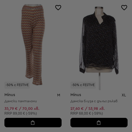
-50% с FESTIVE
-50% с FESTIVE
Minus
Minus
M
XL
Дамски панталони
Дамска блуза с дълъг ръкав
35,79 € / 70,00 лв.
27,60 € / 53,98 лв.
Препоръчителна цена:
Препоръчителна цена:
RRP
89,00 € (-59%)
RRP
68,00 € (-59%)