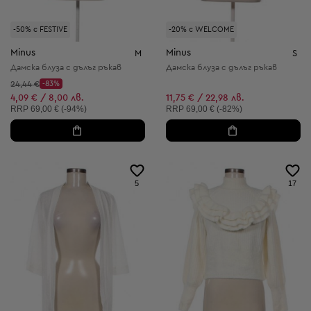
-50% с FESTIVE
-20% с WELCOME
Minus
Minus
M
S
Дамска блуза с дълъг ръкав
Дамска блуза с дълъг ръкав
Начална цена:
24,44 €
-83%
Discount Price:
Намалена цена:
4,09 € / 8,00 лв.
11,75 € / 22,98 лв.
Препоръчителна цена:
Препоръчителна цена:
RRP
69,00 € (-94%)
RRP
69,00 € (-82%)
5
17