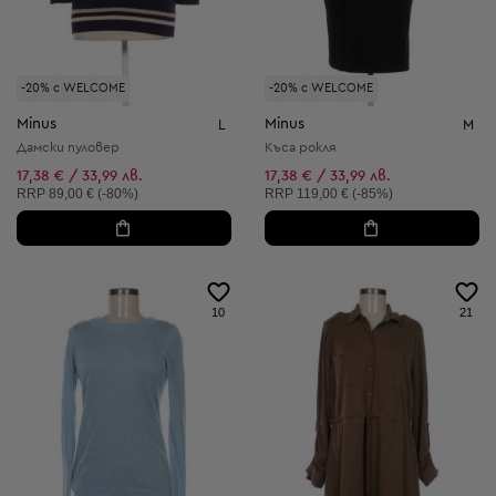
-20% с WELCOME
-20% с WELCOME
Minus
Minus
L
M
Дамски пуловер
Къса рокля
17,38 € / 33,99 лв.
17,38 € / 33,99 лв.
Препоръчителна цена:
Препоръчителна цена:
RRP
89,00 € (-80%)
RRP
119,00 € (-85%)
10
21