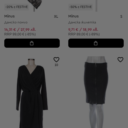
-20% с FESTIVE
-50% с FESTIVE
Minus
Minus
XL
S
Дамско пончо
Дамска жилетка
14,31 € / 27,99 лв.
9,71 € / 18,99 лв.
Препоръчителна цена:
Препоръчителна цена:
RRP
99,00 € (-85%)
RRP
89,00 € (-89%)
10