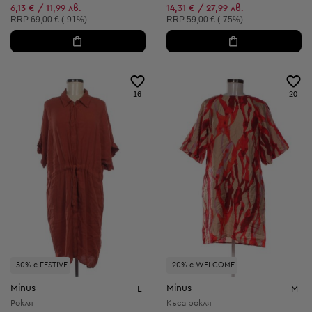
Намалена цена:
Намалена цена:
6,13 € / 11,99 лв.
14,31 € / 27,99 лв.
Препоръчителна цена:
Препоръчителна цена:
RRP
69,00 € (-91%)
RRP
59,00 € (-75%)
16
20
-50% с FESTIVE
-20% с WELCOME
Minus
Minus
L
M
Рокля
Къса рокля