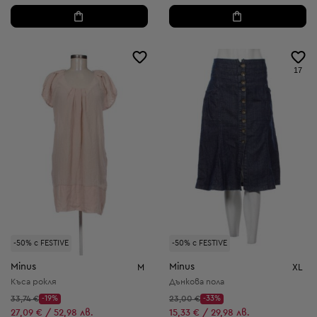
17
-50% с FESTIVE
-50% с FESTIVE
Minus
Minus
M
XL
Къса рокля
Дънкова пола
Начална цена:
Начална цена:
33,74 €
-19%
23,00 €
-33%
Discount Price:
Discount Price:
Намалена цена:
Намалена цена:
27,09 € / 52,98 лв.
15,33 € / 29,98 лв.