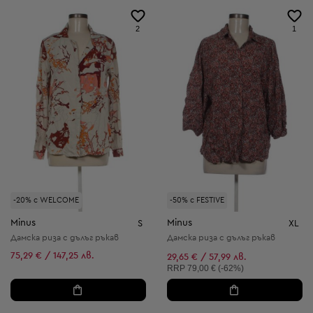
2
1
-20% с WELCOME
-50% с FESTIVE
Minus
Minus
S
XL
Дамска риза с дълъг ръкав
Дамска риза с дълъг ръкав
75,29 € / 147,25 лв.
29,65 € / 57,99 лв.
Препоръчителна цена:
RRP
79,00 € (-62%)