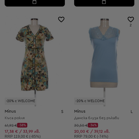
2
-20% с WELCOME
-20% с WELCOME
Minus
Minus
S
L
Къса рокля
Дамска блуза без ръкави
Начална цена:
Начална цена:
41,92 €
-58%
30,50 €
-34%
Discount Price:
Discount Price:
Намалена цена:
Намалена цена:
17,38 € / 33,99 лв.
20,00 € / 39,12 лв.
Препоръчителна цена:
Препоръчителна цена:
RRP
119,00 € (-85%)
RRP
79,00 € (-74%)