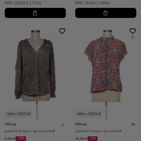
Препоръчителна цена:
Препоръчителна цена:
RRP
119,00 € (-77%)
RRP
79,00 € (-80%)
2
-50% с FESTIVE
-50% с FESTIVE
Minus
Minus
L
M
Дамска блуза с дълъг ръкав
Дамска блуза с къс ръкав
Начална цена:
Начална цена:
9,20 €
-33%
16,36 €
-12%
Discount Price:
Discount Price: