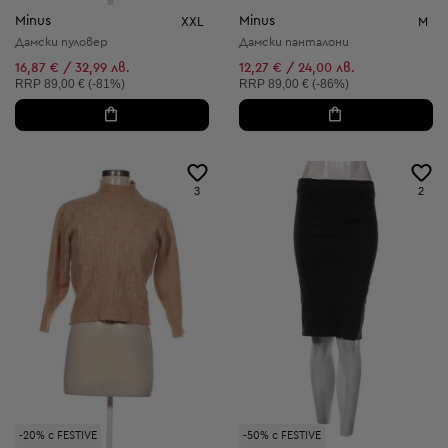
Minus
Minus
XXL
M
Дамски пуловер
Дамски панталони
16,87 € / 32,99 лв.
12,27 € / 24,00 лв.
Препоръчителна цена:
Препоръчителна цена:
RRP
89,00 € (-81%)
RRP
89,00 € (-86%)
3
2
-20% с FESTIVE
-50% с FESTIVE