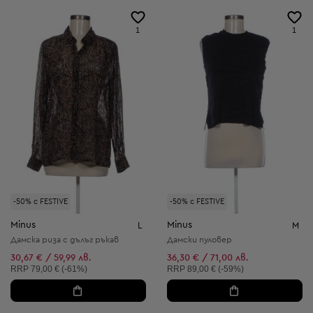
1
1
-50% с FESTIVE
-50% с FESTIVE
Minus
Minus
L
M
Дамска риза с дълъг ръкав
Дамски пуловер
30,67 € / 59,99 лв.
36,30 € / 71,00 лв.
Препоръчителна цена:
Препоръчителна цена:
RRP
79,00 € (-61%)
RRP
89,00 € (-59%)