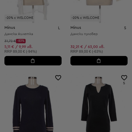
-20% с WELCOME
-20% с WELCOME
Minus
Minus
L
S
Дамска жилетка
Дамски пуловер
Начална цена:
31,72 €
-83%
Discount Price:
Намалена цена:
5,11 € / 9,99 лв.
32,21 € / 63,00 лв.
Препоръчителна цена:
Препоръчителна цена:
RRP
89,00 € (-94%)
RRP
89,00 € (-63%)
5