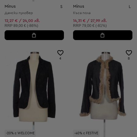
Minus
Minus
S
L
Дамски пуловер
Къса пола
12,27 € / 24,00 лв.
14,31 € / 27,99 лв.
Препоръчителна цена:
Препоръчителна цена:
RRP
89,00 € (-86%)
RRP
79,00 € (-81%)
4
8
-20% с WELCOME
-40% с FESTIVE