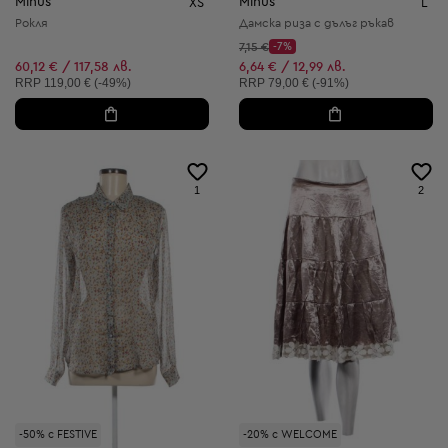
Minus
Minus
XS
L
Рокля
Дамска риза с дълъг ръкав
Начална цена:
7,15 €
-7%
Discount Price:
Намалена цена:
60,12 € / 117,58 лв.
6,64 € / 12,99 лв.
Препоръчителна цена:
Препоръчителна цена:
RRP
119,00 € (-49%)
RRP
79,00 € (-91%)
1
2
-50% с FESTIVE
-20% с WELCOME