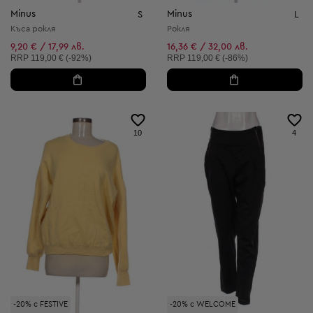
Minus
Minus
S
L
Къса рокля
Рокля
9,20 € / 17,99 лв.
16,36 € / 32,00 лв.
Препоръчителна цена:
Препоръчителна цена:
RRP
119,00 € (-92%)
RRP
119,00 € (-86%)
10
4
-20% с FESTIVE
-20% с WELCOME