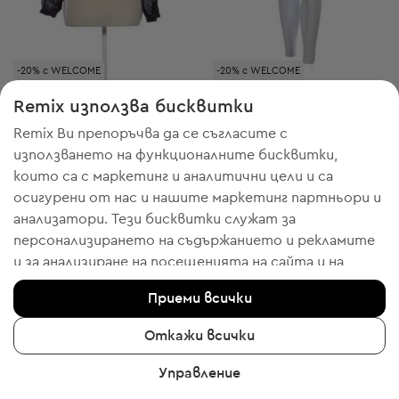
-20% с WELCOME
-20% с WELCOME
Minus
Minus
XS
M
Remix използва бисквитки
Дамска блуза с дълъг ръкав
Къса пола
Remix Ви препоръчва да се съгласите с
8,69 € / 17,00 лв.
12,78 € / 25,00 лв.
използването на функционалните бисквитки,
Препоръчителна цена:
Препоръчителна цена:
RRP
69,00 € (-87%)
RRP
79,00 € (-83%)
които са с маркетинг и аналитични цели и са
осигурени от нас и нашите маркетинг партньори и
анализатори. Тези бисквитки служат за
персонализирането на съдържанието и рекламите
5
и за анализиране на посещенията на сайта и на
мобилното приложение - информация, която ни
Приеми всички
помага да Ви показваме продукти, които бихте
харесали. Ако сте съгласни, моля потвърдете с
Откажи всички
клик върху бутона “Да, съгласен съм“.
Управление
За да получите повече информация, моля