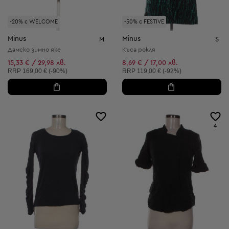
-20% с WELCOME
-50% с FESTIVE
Minus
Minus
M
S
Дамско зимно яке
Къса рокля
15,33 € / 29,98 лв.
8,69 € / 17,00 лв.
Препоръчителна цена:
Препоръчителна цена:
RRP
169,00 € (-90%)
RRP
119,00 € (-92%)
4