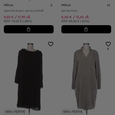
Minus
Minus
S
M
Дамска риза с дълъг ръкав
Дълга пола
9,20 € / 17,99 лв.
8,00 € / 15,65 лв.
Препоръчителна цена:
Препоръчителна цена:
RRP
79,00 € (-88%)
RRP
89,00 € (-91%)
8
-50% с FESTIVE
-50% с FESTIVE