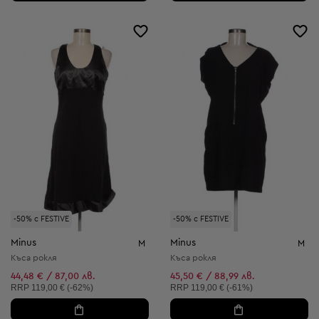
-50% с FESTIVE
-50% с FESTIVE
Minus
Minus
M
M
Къса рокля
Къса рокля
44,48 € / 87,00 лв.
45,50 € / 88,99 лв.
Препоръчителна цена:
Препоръчителна цена:
RRP
119,00 € (-62%)
RRP
119,00 € (-61%)