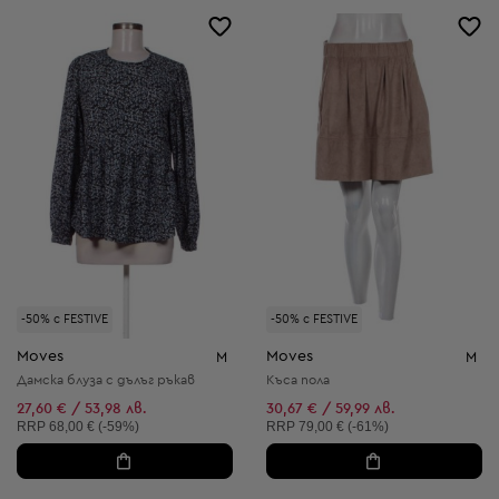
-50% с FESTIVE
-50% с FESTIVE
Moves
Moves
M
M
Дамска блуза с дълъг ръкав
Къса пола
27,60 € / 53,98 лв.
30,67 € / 59,99 лв.
Препоръчителна цена:
Препоръчителна цена:
RRP
68,00 € (-59%)
RRP
79,00 € (-61%)