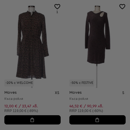
1
-20% с WELCOME
-50% с FESTIVE
Moves
Moves
XS
S
Къса рокля
Къса рокля
12,00 € / 23,47 лв.
46,52 € / 90,99 лв.
Препоръчителна цена:
Препоръчителна цена:
RRP
119,00 € (-89%)
RRP
119,00 € (-60%)