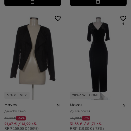
4
-60% с FESTIVE
-20% с WELCOME
Moves
Moves
M
S
Дамско сако
Дълга рокля
Начална цена:
Начална цена:
32,21 €
-33%
34,29 €
-8%
Discount Price:
Discount Price:
Намалена цена:
Намалена цена:
21,47 € / 41,99 лв.
31,55 € / 61,71 лв.
Препоръчителна цена:
Препоръчителна цена:
RRP
159,00 € (-86%)
RRP
119,00 € (-73%)