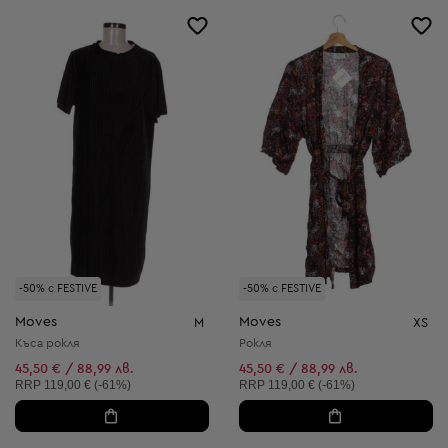
-50% с FESTIVE
-50% с FESTIVE
Moves
Moves
M
XS
Къса рокля
Рокля
45,50 € / 88,99 лв.
45,50 € / 88,99 лв.
Препоръчителна цена:
Препоръчителна цена:
RRP
119,00 € (-61%)
RRP
119,00 € (-61%)