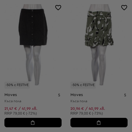
-50% с FESTIVE
-50% с FESTIVE
Moves
Moves
S
S
Къса пола
Къса пола
21,47 € / 41,99 лв.
20,96 € / 40,99 лв.
Препоръчителна цена:
Препоръчителна цена:
RRP
79,00 € (-72%)
RRP
79,00 € (-73%)