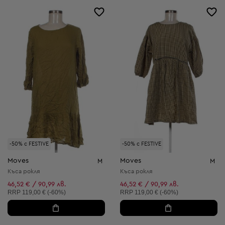
-50% с FESTIVE
-50% с FESTIVE
Moves
Moves
M
M
Къса рокля
Къса рокля
46,52 € / 90,99 лв.
46,52 € / 90,99 лв.
Препоръчителна цена:
Препоръчителна цена:
RRP
119,00 € (-60%)
RRP
119,00 € (-60%)