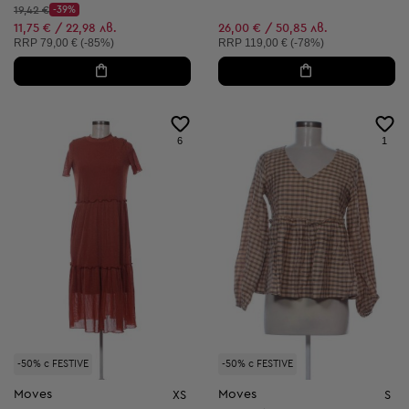
Начална цена:
19,42 €
-39%
Discount Price:
Намалена цена:
11,75 € / 22,98 лв.
26,00 € / 50,85 лв.
Препоръчителна цена:
Препоръчителна цена:
RRP
79,00 € (-85%)
RRP
119,00 € (-78%)
6
1
-50% с FESTIVE
-50% с FESTIVE
Moves
Moves
XS
S