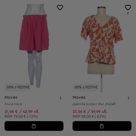
2
-50% с FESTIVE
-50% с FESTIVE
Moves
Moves
L
L
Къса пола
Дамска риза с къс ръкав
21,98 € / 42,99 лв.
25,56 € / 49,99 лв.
Препоръчителна цена:
Препоръчителна цена:
RRP
79,00 € (-72%)
RRP
68,00 € (-62%)