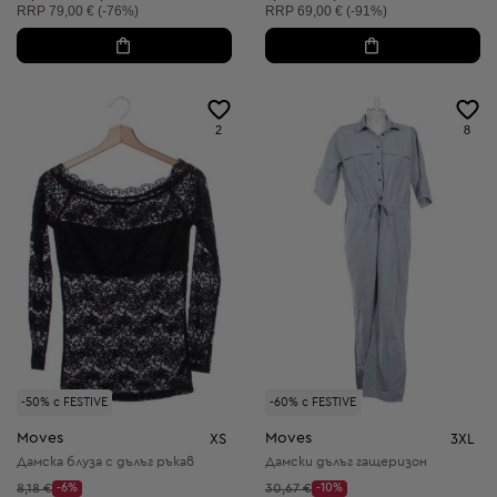
Препоръчителна цена:
Препоръчителна цена:
RRP
79,00 € (-76%)
RRP
69,00 € (-91%)
2
8
-50% с FESTIVE
-60% с FESTIVE
Moves
Moves
XS
3XL
Дамска блуза с дълъг ръкав
Дамски дълъг гащеризон
Начална цена:
Начална цена:
8,18 €
-6%
30,67 €
-10%
Discount Price:
Discount Price: