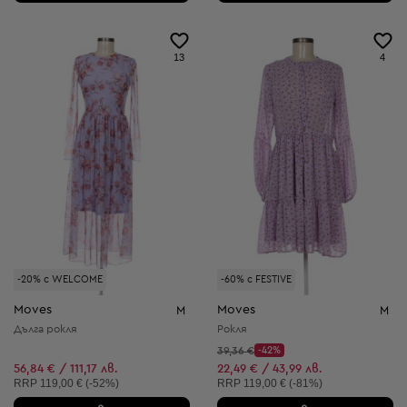
13
4
-20% с WELCOME
-60% с FESTIVE
Moves
Moves
M
M
Дълга рокля
Рокля
Начална цена:
39,36 €
-42%
Discount Price:
Намалена цена:
56,84 € / 111,17 лв.
22,49 € / 43,99 лв.
Препоръчителна цена:
Препоръчителна цена:
RRP
119,00 € (-52%)
RRP
119,00 € (-81%)