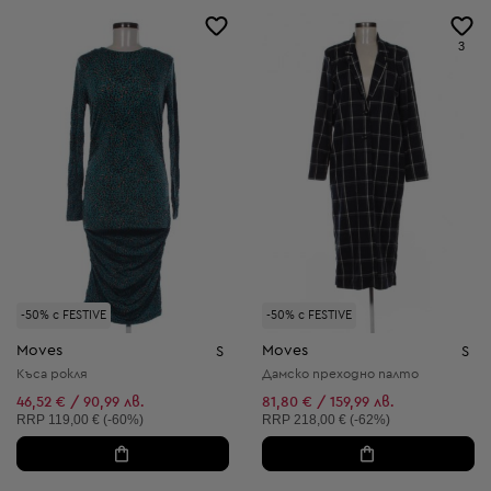
3
-50% с FESTIVE
-50% с FESTIVE
Moves
Moves
S
S
Къса рокля
Дамско преходно палто
46,52 € / 90,99 лв.
81,80 € / 159,99 лв.
Препоръчителна цена:
Препоръчителна цена:
RRP
119,00 € (-60%)
RRP
218,00 € (-62%)