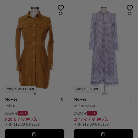
20
12
-20% с WELCOME
-60% с FESTIVE
Moves
Moves
S
L
Рокля
Дълга рокля
Начална цена:
Начална цена:
26,65 €
-65%
24,03 €
-10%
Discount Price:
Discount Price:
Намалена цена:
Намалена цена:
9,20 € / 17,99 лв.
21,47 € / 41,99 лв.
Препоръчителна цена:
Препоръчителна цена:
RRP
119,00 € (-92%)
RRP
119,00 € (-81%)