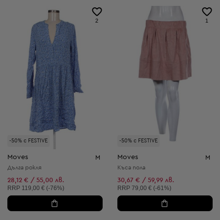
2
1
-50% с FESTIVE
-50% с FESTIVE
Moves
Moves
M
M
Дълга рокля
Къса пола
28,12 € / 55,00 лв.
30,67 € / 59,99 лв.
Препоръчителна цена:
Препоръчителна цена:
RRP
119,00 € (-76%)
RRP
79,00 € (-61%)