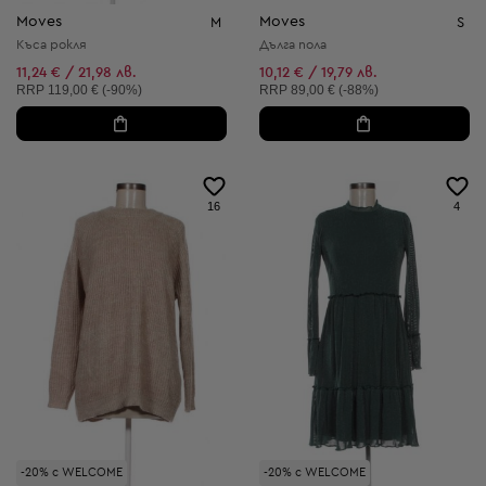
Moves
Moves
M
S
Къса рокля
Дълга пола
11,24 € / 21,98 лв.
10,12 € / 19,79 лв.
Препоръчителна цена:
Препоръчителна цена:
RRP
119,00 € (-90%)
RRP
89,00 € (-88%)
16
4
-20% с WELCOME
-20% с WELCOME