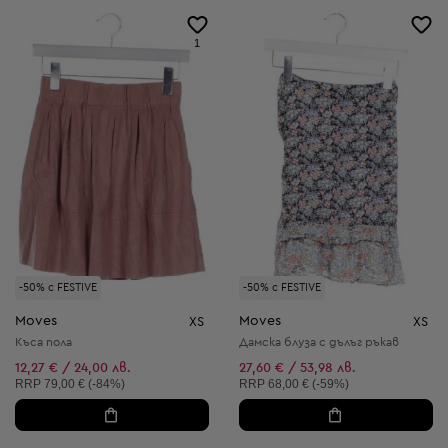
1
-50% с FESTIVE
-50% с FESTIVE
Moves
Moves
XS
XS
Къса пола
Дамска блуза с дълъг ръкав
12,27 € / 24,00 лв.
27,60 € / 53,98 лв.
Препоръчителна цена:
Препоръчителна цена:
RRP
79,00 € (-84%)
RRP
68,00 € (-59%)