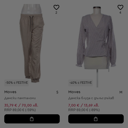
2
4
-50% с FESTIVE
-40% с FESTIVE
Moves
Moves
S
M
Дамски панталони
Дамска блуза с дълъг ръкав
35,79 € / 70,00 лв.
7,00 € / 13,69 лв.
Препоръчителна цена:
Препоръчителна цена:
RRP
89,00 € (-59%)
RRP
69,00 € (-89%)