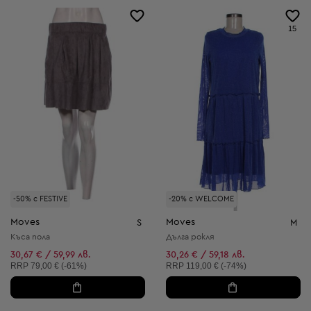
15
-50% с FESTIVE
-20% с WELCOME
Moves
Moves
S
M
Къса пола
Дълга рокля
30,67 € / 59,99 лв.
30,26 € / 59,18 лв.
Препоръчителна цена:
Препоръчителна цена:
RRP
79,00 € (-61%)
RRP
119,00 € (-74%)