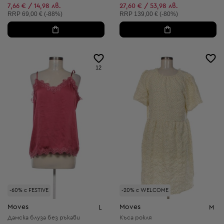
Намалена цена:
Намалена цена:
7,66 € / 14,98 лв.
27,60 € / 53,98 лв.
Препоръчителна цена:
Препоръчителна цена:
RRP
69,00 € (-88%)
RRP
139,00 € (-80%)
12
-60% с FESTIVE
-20% с WELCOME
Moves
Moves
L
M
Дамска блуза без ръкави
Къса рокля