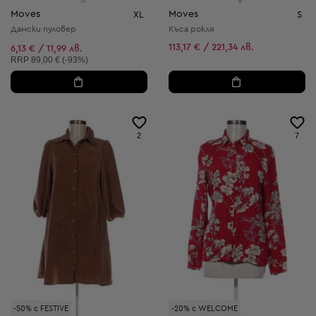
Moves
Moves
XL
S
Дамски пуловер
Къса рокля
113,17 € / 221,34 лв.
6,13 € / 11,99 лв.
Препоръчителна цена:
RRP
89,00 € (-93%)
2
7
-50% с FESTIVE
-20% с WELCOME