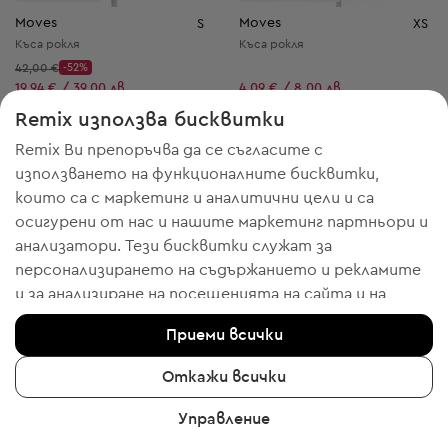
Moves
Moves
S
XS
Къса рокля
Къса рокля
Начална цена:
42,00 €
-52%
Discount Price:
Намалена цена:
19,94 € / 39,00 лв.
4,09 € / 8,00 лв.
Препоръчителна цена:
Препоръчителна цена:
RRP
119,00 € (-83%)
RRP
119,00 € (-96%)
Remix използва бисквитки
Remix Ви препоръчва да се съгласите с
използването на функционалните бисквитки,
които са с маркетинг и аналитични цели и са
4
3
осигурени от нас и нашите маркетинг партньори и
анализатори. Тези бисквитки служат за
персонализирането на съдържанието и рекламите
и за анализиране на посещенията на сайта и на
мобилното приложение - информация, която ни
Приеми всички
помага да Ви показваме продукти, които бихте
харесали. Ако сте съгласни, моля потвърдете с
Откажи всички
клик върху бутона “Да, съгласен съм“.
Управление
За да получите повече информация, моля