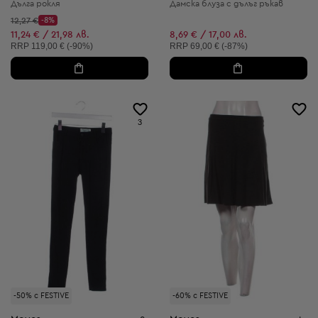
Дълга рокля
Дамска блуза с дълъг ръкав
Начална цена:
12,27 €
-8%
Discount Price:
Намалена цена:
11,24 € / 21,98 лв.
8,69 € / 17,00 лв.
Препоръчителна цена:
Препоръчителна цена:
RRP
119,00 € (-90%)
RRP
69,00 € (-87%)
3
-50% с FESTIVE
-60% с FESTIVE