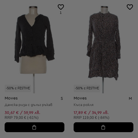
1
-50% с FESTIVE
-50% с FESTIVE
Moves
Moves
S
M
Дамска риза с дълъг ръкав
Къса рокля
30,67 € / 59,99 лв.
17,89 € / 34,99 лв.
Препоръчителна цена:
Препоръчителна цена:
RRP
79,00 € (-61%)
RRP
119,00 € (-84%)