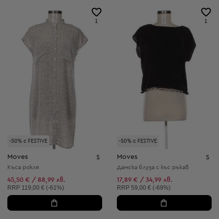
1
1
-50% с FESTIVE
-50% с FESTIVE
Moves
Moves
S
S
Къса рокля
Дамска блуза с къс ръкав
45,50 € / 88,99 лв.
17,89 € / 34,99 лв.
Препоръчителна цена:
Препоръчителна цена:
RRP
119,00 € (-61%)
RRP
59,00 € (-69%)