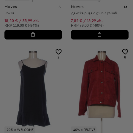
Moves
Moves
S
M
Рокля
Дамска риза с дълъг ръкав
18,40 € / 35,99 лв.
7,82 € / 15,29 лв.
Препоръчителна цена:
Препоръчителна цена:
RRP
119,00 € (-84%)
RRP
79,00 € (-90%)
2
6
-20% с WELCOME
-40% с FESTIVE