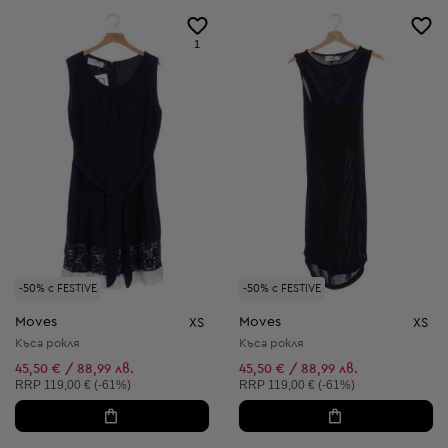
1
-50% с FESTIVE
-50% с FESTIVE
Moves
Moves
XS
XS
Къса рокля
Къса рокля
45,50 € / 88,99 лв.
45,50 € / 88,99 лв.
Препоръчителна цена:
Препоръчителна цена:
RRP
119,00 € (-61%)
RRP
119,00 € (-61%)