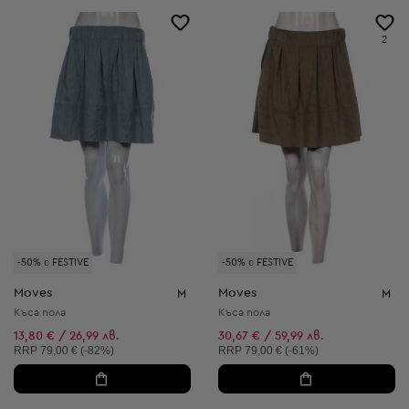
2
-50% с FESTIVE
-50% с FESTIVE
Moves
Moves
M
M
Къса пола
Къса пола
13,80 € / 26,99 лв.
30,67 € / 59,99 лв.
Препоръчителна цена:
Препоръчителна цена:
RRP
79,00 € (-82%)
RRP
79,00 € (-61%)