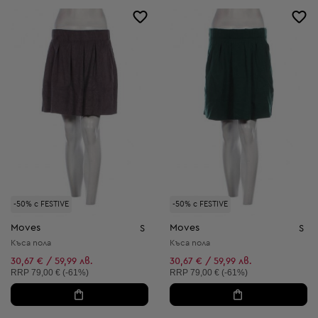
-50% с FESTIVE
-50% с FESTIVE
Moves
Moves
S
S
Къса пола
Къса пола
30,67 € / 59,99 лв.
30,67 € / 59,99 лв.
Препоръчителна цена:
Препоръчителна цена:
RRP
79,00 € (-61%)
RRP
79,00 € (-61%)