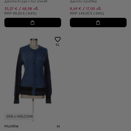
Дамска блуза с къс ръкав
Дамски пуловер
35,27 € / 68,98 лв.
8,69 € / 17,00 лв.
Препоръчителна цена:
Препоръчителна цена:
RRP
99,00 € (-64%)
RRP
149,00 € (-94%)
51
-20% с WELCOME
Munthe
M