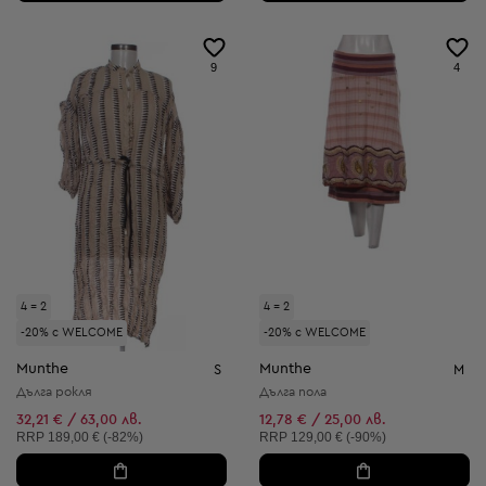
9
4
4 = 2
4 = 2
-20% с WELCOME
-20% с WELCOME
Munthe
Munthe
S
M
Дълга рокля
Дълга пола
32,21 € / 63,00 лв.
12,78 € / 25,00 лв.
Препоръчителна цена:
Препоръчителна цена:
RRP
189,00 € (-82%)
RRP
129,00 € (-90%)