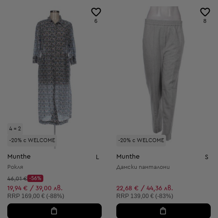
6
8
4 = 2
-20% с WELCOME
-20% с WELCOME
Munthe
Munthe
L
S
Рокля
Дамски панталони
Начална цена:
46,01 €
-56%
Discount Price:
Намалена цена:
19,94 € / 39,00 лв.
22,68 € / 44,36 лв.
Препоръчителна цена:
Препоръчителна цена:
RRP
169,00 € (-88%)
RRP
139,00 € (-83%)