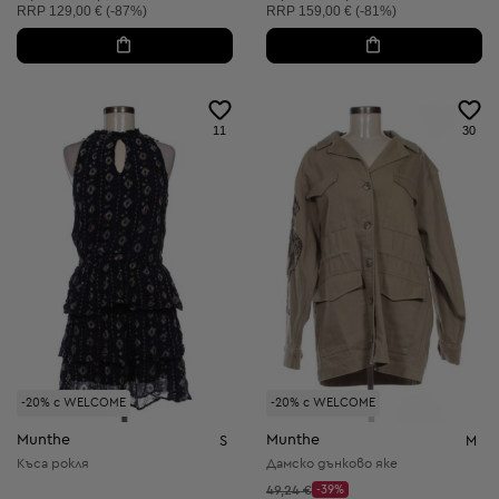
Препоръчителна цена:
Препоръчителна цена:
RRP
129,00 € (-87%)
RRP
159,00 € (-81%)
11
30
-20% с WELCOME
-20% с WELCOME
Munthe
Munthe
S
M
Къса рокля
Дамско дънково яке
Начална цена:
49,24 €
-39%
Discount Price: