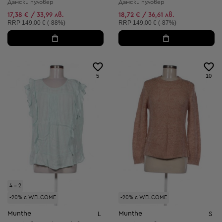
Дамски пуловер
Дамски пуловер
17,38 € / 33,99 лв.
18,72 € / 36,61 лв.
Препоръчителна цена:
Препоръчителна цена:
RRP
149,00 € (-88%)
RRP
149,00 € (-87%)
5
10
4 = 2
-20% с WELCOME
-20% с WELCOME
Munthe
Munthe
L
S