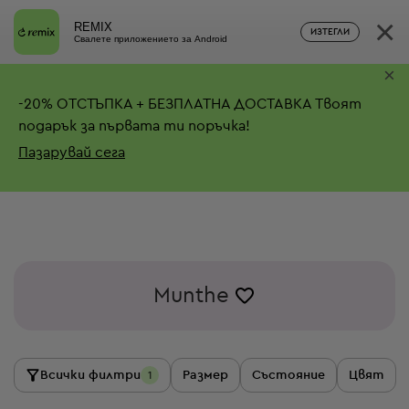
×
REMIX
ИЗТЕГЛИ
Свалете приложението за Android
×
-
20%
ОТСТЪПКА + БЕЗПЛАТНА ДОСТАВКА
Твоят
подарък за първата ти поръчка!
Пазарувай сега
Munthe
Всички филтри
Размер
Състояние
Цвят
1