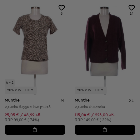
6
14
4 = 2
-20% с WELCOME
-20% с WELCOME
Munthe
Munthe
M
XL
Дамска блуза с къс ръкав
Дамска жилетка
25,05 € / 48,99 лв.
115,04 € / 225,00 лв.
Препоръчителна цена:
Препоръчителна цена:
RRP
99,00 € (-74%)
RRP
149,00 € (-22%)