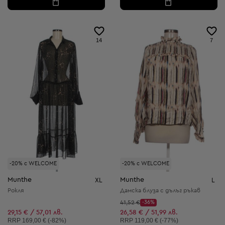
14
7
-20% с WELCOME
-20% с WELCOME
Munthe
Munthe
XL
L
Рокля
Дамска блуза с дълъг ръкав
Начална цена:
41,52 €
-36%
Discount Price:
Намалена цена:
29,15 € / 57,01 лв.
26,58 € / 51,99 лв.
Препоръчителна цена:
Препоръчителна цена:
RRP
169,00 € (-82%)
RRP
119,00 € (-77%)