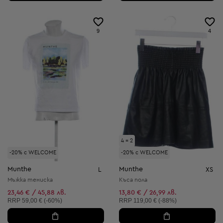
9
4
4 = 2
-20% с WELCOME
-20% с WELCOME
Munthe
Munthe
L
XS
Мъжка тениска
Къса пола
23,46 € / 45,88 лв.
13,80 € / 26,99 лв.
Препоръчителна цена:
Препоръчителна цена:
RRP
59,00 € (-60%)
RRP
119,00 € (-88%)