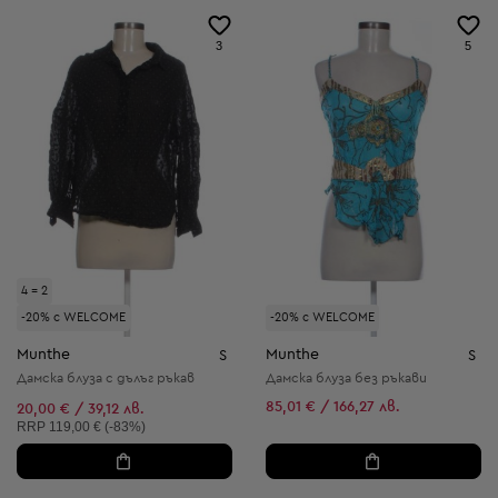
3
5
4 = 2
-20% с WELCOME
-20% с WELCOME
Munthe
Munthe
S
S
Дамска блуза с дълъг ръкав
Дамска блуза без ръкави
85,01 € / 166,27 лв.
20,00 € / 39,12 лв.
Препоръчителна цена:
RRP
119,00 € (-83%)