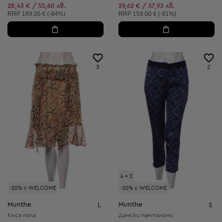
Намалена цена:
28,43 € / 55,60 лв.
29,62 € / 57,93 лв.
Препоръчителна цена:
Препоръчителна цена:
RRP
189,00 € (-84%)
RRP
159,00 € (-81%)
3
2
4 = 2
-20% с WELCOME
-20% с WELCOME
Munthe
Munthe
L
S
Къса пола
Дамски панталони