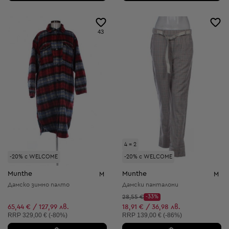
43
4 = 2
-20% с WELCOME
-20% с WELCOME
Munthe
Munthe
M
M
Дамско зимно палто
Дамски панталони
Начална цена:
28,55 €
-33%
Discount Price:
Намалена цена:
65,44 € / 127,99 лв.
18,91 € / 36,98 лв.
Препоръчителна цена:
Препоръчителна цена:
RRP
329,00 € (-80%)
RRP
139,00 € (-86%)