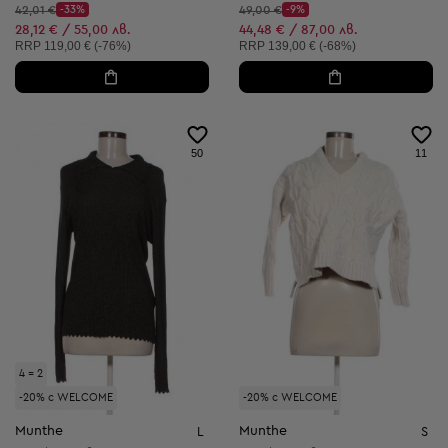
Начална цена:
Начална цена:
42,01 €
-33%
49,00 €
-9%
Discount Price:
Discount Price:
Намалена цена:
Намалена цена:
28,12 € / 55,00 лв.
44,48 € / 87,00 лв.
Препоръчителна цена:
Препоръчителна цена:
RRP
119,00 € (-76%)
RRP
139,00 € (-68%)
50
11
4 = 2
-20% с WELCOME
-20% с WELCOME
Munthe
Munthe
L
S