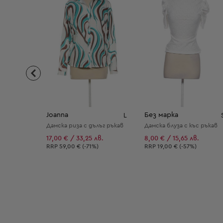
Joanna
Без марка
L
Дамска риза с дълъг ръкав
Дамска блуза с къс ръкав
17,00 € / 33,25 лв.
8,00 € / 15,65 лв.
Препоръчителна цена:
Препоръчителна цена:
RRP
59,00 € (-71%)
RRP
19,00 € (-57%)