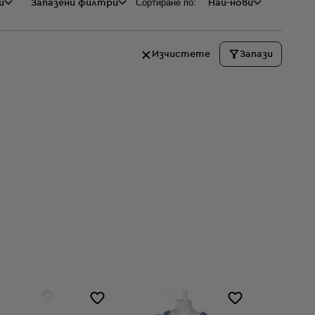
Сортиране по:
и
а
Запазени филтри
Най-нови
Изчистете
Запази