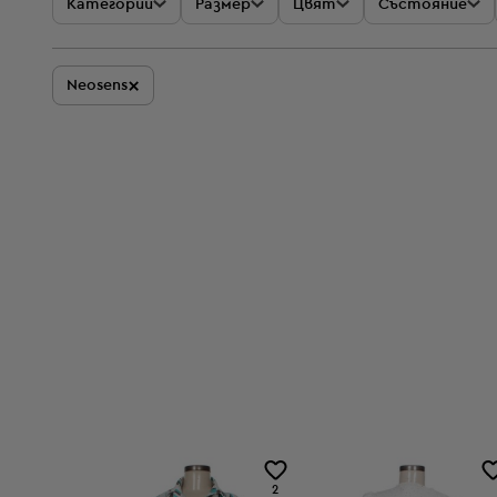
Категории
Размер
Цвят
Състояние
×
Neosens
2