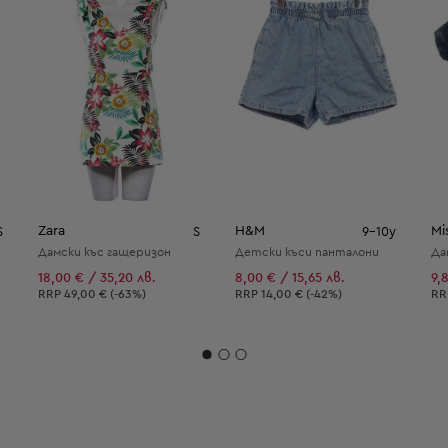
Zara
H&M
Mi
S
S
9-10y
Дамски къс гащеризон
Детски къси панталони
Да
18,00 € / 35,20 лв.
8,00 € / 15,65 лв.
9,
Препоръчителна цена:
Препоръчителна цена:
Пр
RRP
49,00 € (-63%)
RRP
14,00 € (-42%)
R