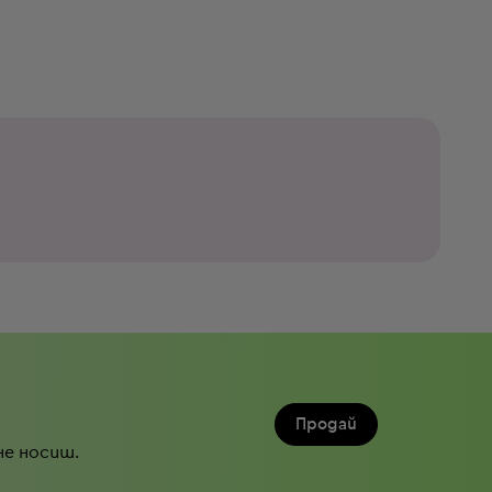
Продай
не носиш.