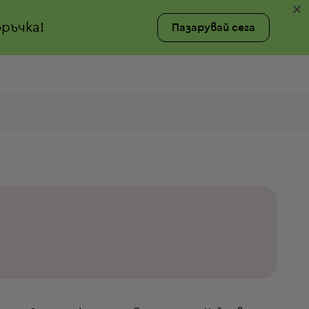
×
ръчка!
Пазарувай сега