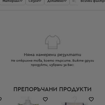
Материал
Сезон
Добавено
Промоции
Всички филтр
Цен
Няма намерени резултати
Не открихме това, което търсите. Вижте други
продукти, избрани за Вас:
ПРЕПОРЪЧАНИ ПРОДУКТИ