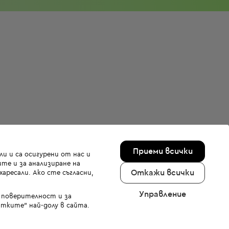
Приеми всички
и и са осигурени от нас и
те и за анализиране на
Откажи всички
аресали. Ако сте съгласни,
Управление
а поверителност и за
тките" най-долу в сайта.