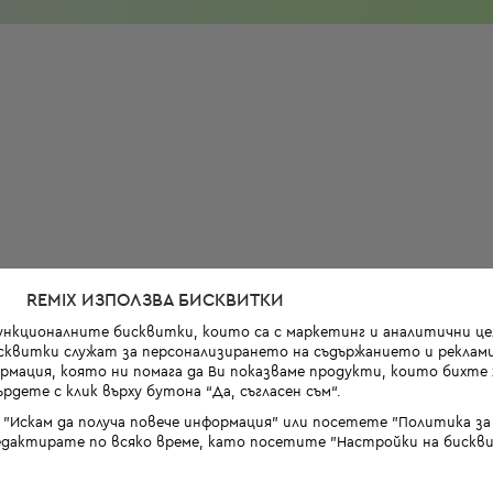
REMIX ИЗПОЛЗВА БИСКВИТКИ
функционалните бисквитки, които са с маркетинг и аналитични цел
квитки служат за персонализирането на съдържанието и реклами
мация, която ни помага да Ви показваме продукти, които бихте х
рдете с клик върху бутона “Да, съгласен съм“.
 "Искам да получа повече информация" или посетете "Политика з
дактирате по всяко време, като посетите "Настройки на бискви