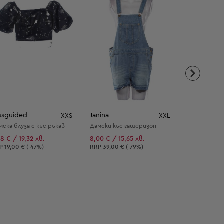
ssguided
Janina
ONLY
XXS
XXL
мска блуза с къс ръкав
Дамски къс гащеризон
Дамска риза
88 € / 19,32 лв.
8,00 € / 15,65 лв.
7,00 € / 13,
епоръчителна цена:
Препоръчителна цена:
Препоръчит
RP
19,00 € (-47%)
RRP
39,00 € (-79%)
RRP
29,00 €