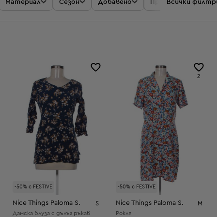
Материал
Сезон
Добавено
Промоции
Всички филтр
Цен
2
-50% с FESTIVE
-50% с FESTIVE
Nice Things Paloma S.
Nice Things Paloma S.
S
M
Дамска блуза с дълъг ръкав
Рокля