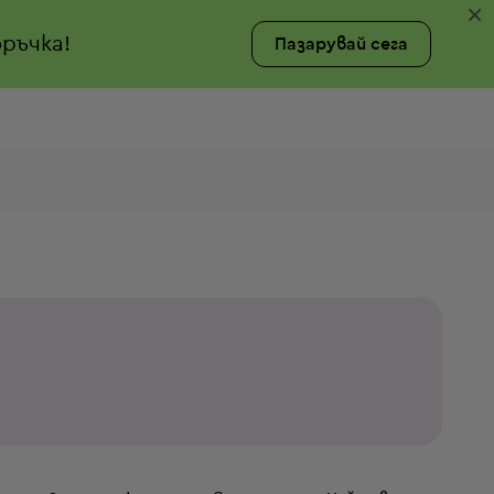
×
ръчка!
Пазарувай сега