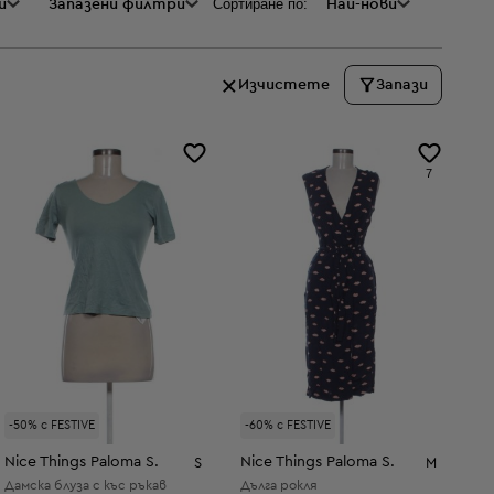
Сортиране по:
и
а
Запазени филтри
Най-нови
Изчистете
Запази
7
-50% с FESTIVE
-60% с FESTIVE
Nice Things Paloma S.
Nice Things Paloma S.
S
M
Дамска блуза с къс ръкав
Дълга рокля