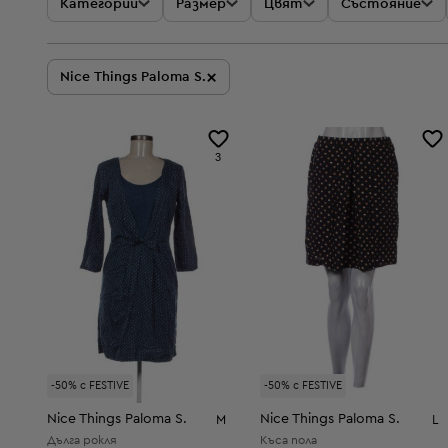
Категории
Размер
Цвят
Състояние
×
Nice Things Paloma S.
3
-50% с FESTIVE
-50% с FESTIVE
Nice Things Paloma S.
Nice Things Paloma S.
M
L
Дълга рокля
Къса пола