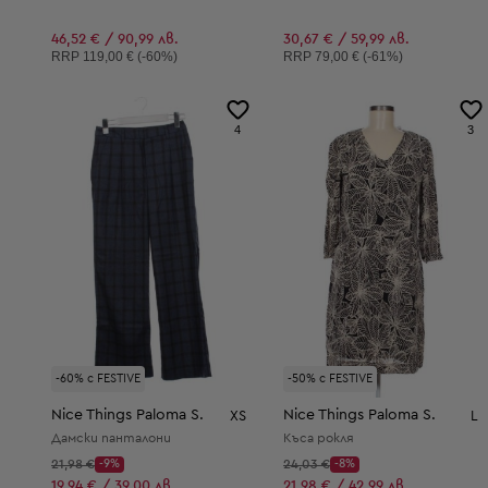
46,52 € / 90,99 лв.
30,67 € / 59,99 лв.
Препоръчителна цена:
Препоръчителна цена:
RRP
119,00 € (-60%)
RRP
79,00 € (-61%)
4
3
-60% с FESTIVE
-50% с FESTIVE
Nice Things Paloma S.
Nice Things Paloma S.
XS
L
Дамски панталони
Къса рокля
Начална цена:
Начална цена:
21,98 €
-9%
24,03 €
-8%
Discount Price:
Discount Price:
Намалена цена:
Намалена цена:
19,94 € / 39,00 лв.
21,98 € / 42,99 лв.