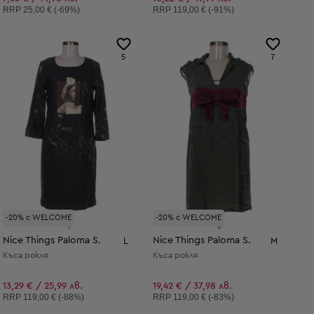
Препоръчителна цена:
Препоръчителна цена:
RRP
25,00 € (-69%)
RRP
119,00 € (-91%)
5
7
-20% с WELCOME
-20% с WELCOME
Nice Things Paloma S.
Nice Things Paloma S.
L
M
Къса рокля
Къса рокля
13,29 € / 25,99 лв.
19,42 € / 37,98 лв.
Препоръчителна цена:
Препоръчителна цена:
RRP
119,00 € (-88%)
RRP
119,00 € (-83%)