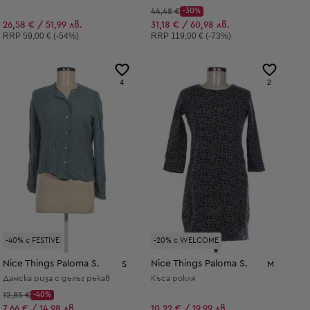
Начална цена:
44,48 €
-30%
Discount Price:
Намалена цена:
26,58 € / 51,99 лв.
31,18 € / 60,98 лв.
Препоръчителна цена:
Препоръчителна цена:
RRP
59,00 € (-54%)
RRP
119,00 € (-73%)
4
2
-40% с FESTIVE
-20% с WELCOME
Nice Things Paloma S.
Nice Things Paloma S.
S
M
Дамска риза с дълъг ръкав
Къса рокля
Начална цена:
12,85 €
-40%
Discount Price:
Намалена цена:
7,66 € / 14,98 лв.
10,22 € / 19,99 лв.