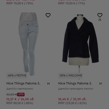
Препоръчителна цена:
Препоръчителна цена:
RRP
79,00 € (-73%)
RRP
79,00 € (-77%)
25
-60% с FESTIVE
-20% с WELCOME
Nice Things Paloma S.
Nice Things Paloma S.
M
M
Дамски панталони
Дамско преходно палто
Начална цена:
32,00 €
-61%
Discount Price:
Намалена цена:
12,27 € / 24,00 лв.
18,40 € / 35,99 лв.
Препоръчителна цена:
Препоръчителна цена:
RRP
89,00 € (-86%)
RRP
219,00 € (-91%)