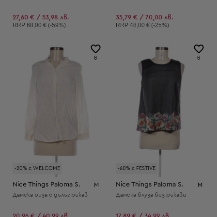
27,60 € / 53,98 лв.
35,79 € / 70,00 лв.
Препоръчителна цена:
Препоръчителна цена:
RRP
68,00 € (-59%)
RRP
48,00 € (-25%)
8
6
-20% с WELCOME
-60% с FESTIVE
Nice Things Paloma S.
Nice Things Paloma S.
M
M
Дамска риза с дълъг ръкав
Дамска блуза без ръкави
20,96 € / 40,99 лв.
17,89 € / 34,99 лв.