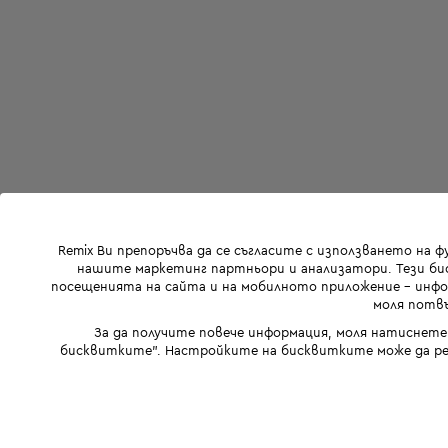
Remix Ви препоръчва да се съгласите с използването на 
нашите маркетинг партньори и анализатори. Тези бис
посещенията на сайта и на мобилното приложение - инфор
моля потвъ
За да получите повече информация, моля натиснете
бисквитките". Настройките на бисквитките може да ре