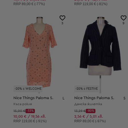
Препоръчителна цена:
Препоръчителна цена:
RRP
89,00 € (-77%)
RRP
119,00 € (-81%)
3
9
-20% с WELCOME
-20% с FESTIVE
Nice Things Paloma S.
Nice Things Paloma S.
L
S
Къса рокля
Дамска жилетка
Начална цена:
Начална цена:
15,00 €
-33%
13,29 €
-80%
Discount Price:
Discount Price:
Намалена цена:
Намалена цена:
10,00 € / 19,56 лв.
2,56 € / 5,01 лв.
Препоръчителна цена:
Препоръчителна цена:
RRP
119,00 € (-91%)
RRP
89,00 € (-97%)