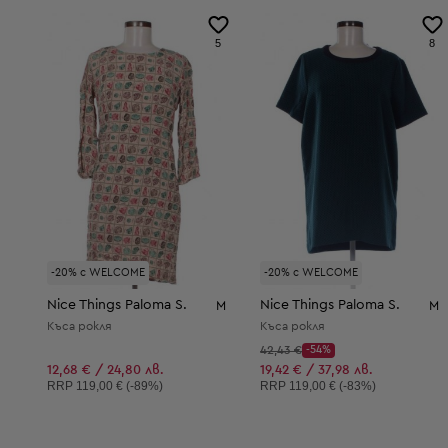
5
8
-20% с WELCOME
-20% с WELCOME
Nice Things Paloma S.
Nice Things Paloma S.
M
M
Къса рокля
Къса рокля
Начална цена:
42,43 €
-54%
Discount Price:
Намалена цена:
12,68 € / 24,80 лв.
19,42 € / 37,98 лв.
Препоръчителна цена:
Препоръчителна цена:
RRP
119,00 € (-89%)
RRP
119,00 € (-83%)