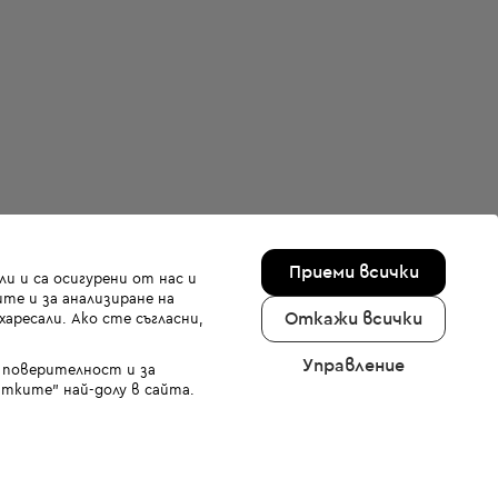
Приеми всички
и и са осигурени от нас и
те и за анализиране на
Откажи всички
аресали. Ако сте съгласни,
Управление
а поверителност и за
тките" най-долу в сайта.