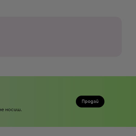
Продай
не носиш.