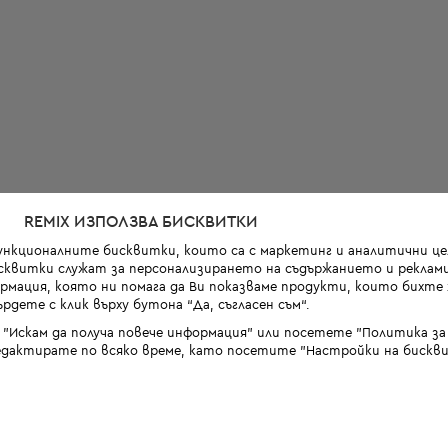
REMIX ИЗПОЛЗВА БИСКВИТКИ
функционалните бисквитки, които са с маркетинг и аналитични цел
квитки служат за персонализирането на съдържанието и реклами
мация, която ни помага да Ви показваме продукти, които бихте х
рдете с клик върху бутона “Да, съгласен съм“.
 "Искам да получа повече информация" или посетете "Политика з
дактирате по всяко време, като посетите "Настройки на бискви