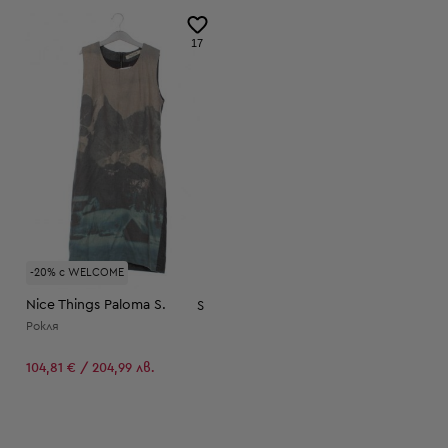
17
-20% с WELCOME
Nice Things Paloma S.
S
Рокля
104,81 € / 204,99 лв.