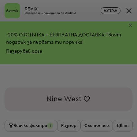
×
REMIX
ИЗТЕГЛИ
Свалете приложението за Android
×
-
20%
ОТСТЪПКА + БЕЗПЛАТНА ДОСТАВКА
Твоят
подарък за първата ти поръчка!
Пазарувай сега
Nine West
Всички филтри
Размер
Състояние
Цвят
1