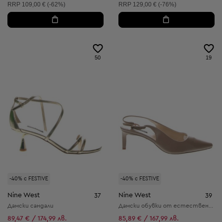
Препоръчителна цена:
Препоръчителна цена:
RRP
109,00 € (-62%)
RRP
129,00 € (-76%)
50
19
-40% с FESTIVE
-40% с FESTIVE
Nine West
Nine West
37
39
Дамски сандали
Дамски обувки от естествена кожа
89,47 € / 174,99 лв.
85,89 € / 167,99 лв.