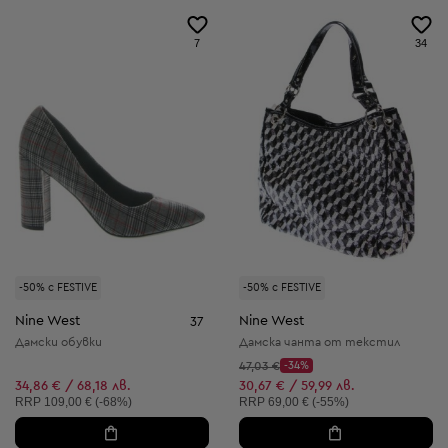
7
34
-50% с FESTIVE
-50% с FESTIVE
Nine West
Nine West
37
Дамски обувки
Дамска чанта от текстил
Начална цена:
47,03 €
-34%
Discount Price:
Намалена цена:
34,86 € / 68,18 лв.
30,67 € / 59,99 лв.
Препоръчителна цена:
Препоръчителна цена:
RRP
109,00 € (-68%)
RRP
69,00 € (-55%)