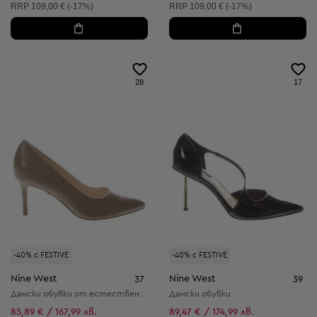
Препоръчителна цена:
Препоръчителна цена:
RRP
109,00 € (-17%)
RRP
109,00 € (-17%)
28
17
-40% с FESTIVE
-40% с FESTIVE
Nine West
Nine West
37
39
Дамски обувки от естествена кожа
Дамски обувки
85,89 € / 167,99 лв.
89,47 € / 174,99 лв.