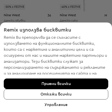
-50% с FESTIVE
-40% с FESTIVE
Nine West
Nine West
36
M
Дамски обувки
Дамско сако
Начална цена:
22,44 €
-18%
Discount Price:
Remix използва бисквитки
Намалена цена:
23,51 € / 45,98 лв.
18,40 € / 35,99 лв.
Препоръчителна цена:
Препоръчителна цена:
RRP
109,00 € (-78%)
RRP
159,00 € (-88%)
Remix Ви препоръчва да се съгласите с
използването на функционалните бисквитки,
които са с маркетинг и аналитични цели и са
осигурени от нас и нашите маркетинг партньори и
анализатори. Тези бисквитки служат за
2
8
персонализирането на съдържанието и рекламите
и за анализиране на посещенията на сайта и на
мобилното приложение - информация, която ни
Приеми всички
помага да Ви показваме продукти, които бихте
харесали. Ако сте съгласни, моля потвърдете с
Откажи всички
клик върху бутона “Да, съгласен съм“.
Управление
За да получите повече информация, моля