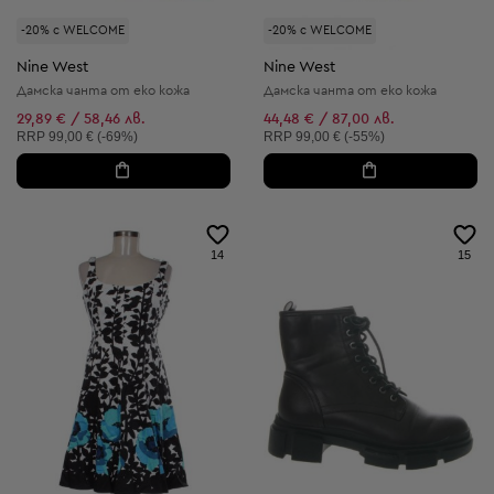
-20% с WELCOME
-20% с WELCOME
Nine West
Nine West
Дамска чанта от еко кожа
Дамска чанта от еко кожа
29,89 € / 58,46 лв.
44,48 € / 87,00 лв.
Препоръчителна цена:
Препоръчителна цена:
RRP
99,00 € (-69%)
RRP
99,00 € (-55%)
14
15