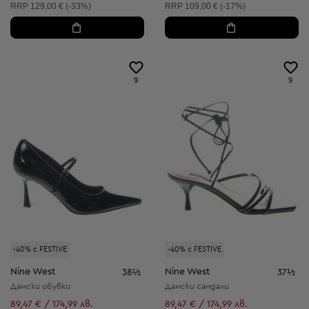
Препоръчителна цена:
Препоръчителна цена:
RRP
129,00 € (-33%)
RRP
109,00 € (-17%)
9
9
-40% с FESTIVE
-40% с FESTIVE
Nine West
Nine West
38½
37½
Дамски обувки
Дамски сандали
89,47 € / 174,99 лв.
89,47 € / 174,99 лв.