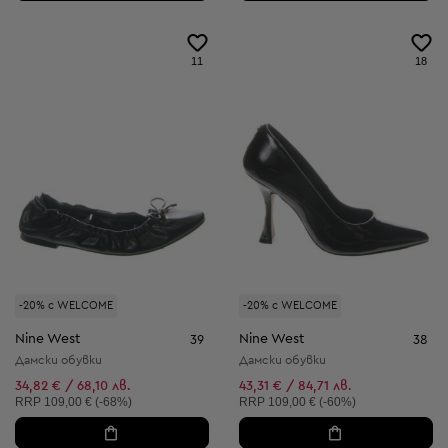
11
18
-20% с WELCOME
-20% с WELCOME
Nine West
Nine West
39
38
Дамски обувки
Дамски обувки
34,82 € / 68,10 лв.
43,31 € / 84,71 лв.
Препоръчителна цена:
Препоръчителна цена:
RRP
109,00 € (-68%)
RRP
109,00 € (-60%)