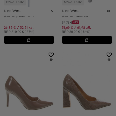
-20% с FESTIVE
-60% с FESTIVE
Nine West
Nine West
S
XL
Дамско зимно палто
Дамски панталони
Начална цена:
34,76 €
-8%
Discount Price:
Намалена цена:
26,85 € / 52,51 лв.
31,69 € / 61,98 лв.
Препоръчителна цена:
Препоръчителна цена:
RRP
219,00 € (-87%)
RRP
89,00 € (-64%)
39
48