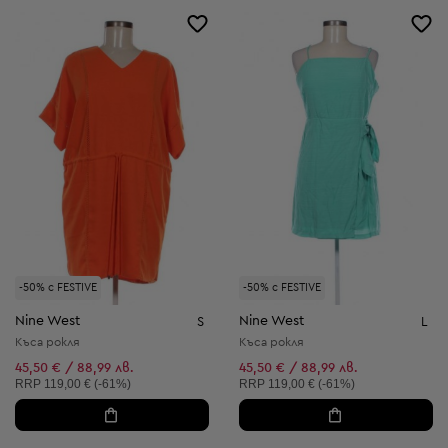
-50% с FESTIVE
-50% с FESTIVE
Nine West
Nine West
S
L
Къса рокля
Къса рокля
45,50 € / 88,99 лв.
45,50 € / 88,99 лв.
Препоръчителна цена:
Препоръчителна цена:
RRP
119,00 € (-61%)
RRP
119,00 € (-61%)