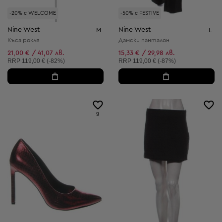
-20% с WELCOME
-50% с FESTIVE
Nine West
Nine West
M
L
Къса рокля
Дамски панталон
21,00 € / 41,07 лв.
15,33 € / 29,98 лв.
Препоръчителна цена:
Препоръчителна цена:
RRP
119,00 € (-82%)
RRP
119,00 € (-87%)
9