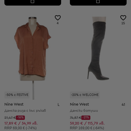
4
15
-50% с FESTIVE
-20% с WELCOME
Nine West
Nine West
L
41
Дамска риза с къс ръкав
Дамски ботуши
Начална цена:
Начална цена:
21,47 €
-16%
74,87 €
-21%
Discount Price:
Discount Price:
Намалена цена:
Намалена цена:
17,89 € / 34,99 лв.
59,20 € / 115,79 лв.
Препоръчителна цена:
Препоръчителна цена:
RRP
69,00 € (-74%)
RRP
169,00 € (-64%)