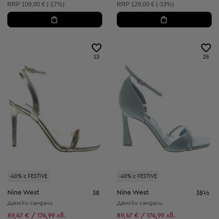
Препоръчителна цена:
Препоръчителна цена:
RRP
109,00 € (-17%)
RRP
129,00 € (-33%)
13
26
-40% с FESTIVE
-40% с FESTIVE
Nine West
Nine West
38
38½
Дамски сандали
Дамски сандали
89,47 € / 174,99 лв.
89,47 € / 174,99 лв.