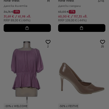
Nine West
Nine West
M
37½
Дамска жилетка
Дамски сандали
Начална цена:
Начална цена:
34,76 €
-8%
65,00 €
-7%
Discount Price:
Discount Price:
Намалена цена:
Намалена цена:
31,69 € / 61,98 лв.
60,00 € / 117,35 лв.
Препоръчителна цена:
Препоръчителна цена:
RRP
89,00 € (-64%)
RRP
109,00 € (-44%)
2
25
-20% с WELCOME
-50% с FESTIVE