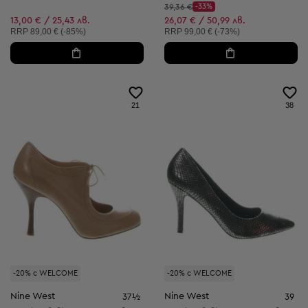
Начална цена:
39,36 €
-33%
Discount Price:
Намалена цена:
13,00 € / 25,43 лв.
26,07 € / 50,99 лв.
Препоръчителна цена:
Препоръчителна цена:
RRP
89,00 € (-85%)
RRP
99,00 € (-73%)
21
38
-20% с WELCOME
-20% с WELCOME
Nine West
Nine West
37½
39