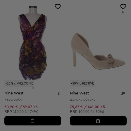
6
-20% с WELCOME
-50% с FESTIVE
Nine West
Nine West
S
39
Къса рокля
Дамски обувки
30,20 € / 59,07 лв.
75,67 € / 148,00 лв.
Препоръчителна цена:
Препоръчителна цена:
RRP
119,00 € (-74%)
RRP
109,00 € (-30%)