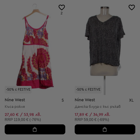
2
-50% с FESTIVE
-50% с FESTIVE
Nine West
Nine West
S
XL
Къса рокля
Дамска блуза с къс ръкав
27,60 € / 53,98 лв.
17,89 € / 34,99 лв.
Препоръчителна цена:
Препоръчителна цена:
RRP
119,00 € (-76%)
RRP
59,00 € (-69%)