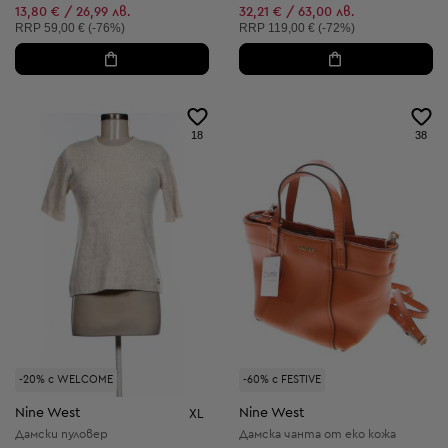
13,80 € / 26,99 лв.
32,21 € / 63,00 лв.
Препоръчителна цена:
Препоръчителна цена:
RRP
59,00 € (-76%)
RRP
119,00 € (-72%)
18
38
-20% с WELCOME
-60% с FESTIVE
Nine West
Nine West
XL
Дамски пуловер
Дамска чанта от еко кожа