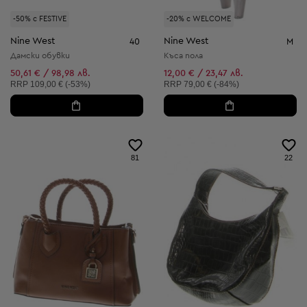
-50% с FESTIVE
-20% с WELCOME
Nine West
Nine West
40
M
Дамски обувки
Къса пола
50,61 € / 98,98 лв.
12,00 € / 23,47 лв.
Препоръчителна цена:
Препоръчителна цена:
RRP
109,00 € (-53%)
RRP
79,00 € (-84%)
81
22