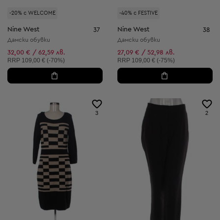
-20% с WELCOME
-40% с FESTIVE
Nine West
Nine West
37
38
Дамски обувки
Дамски обувки
32,00 € / 62,59 лв.
27,09 € / 52,98 лв.
Препоръчителна цена:
Препоръчителна цена:
RRP
109,00 € (-70%)
RRP
109,00 € (-75%)
3
2