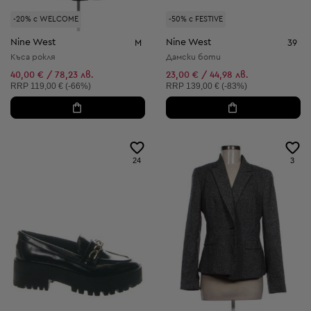
-20% с WELCOME
-50% с FESTIVE
Nine West
Nine West
M
39
Къса рокля
Дамски боти
40,00 € / 78,23 лв.
23,00 € / 44,98 лв.
Препоръчителна цена:
Препоръчителна цена:
RRP
119,00 € (-66%)
RRP
139,00 € (-83%)
24
3