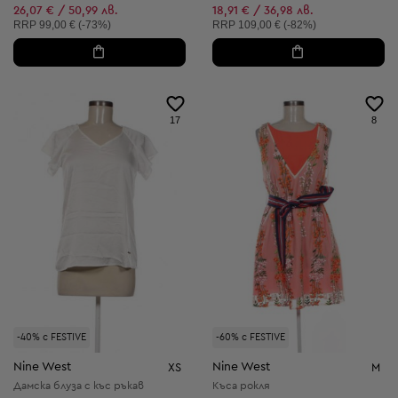
Намалена цена:
Намалена цена:
26,07 € / 50,99 лв.
18,91 € / 36,98 лв.
Препоръчителна цена:
Препоръчителна цена:
RRP
99,00 € (-73%)
RRP
109,00 € (-82%)
17
8
-40% с FESTIVE
-60% с FESTIVE
Nine West
Nine West
XS
M
Дамска блуза с къс ръкав
Къса рокля