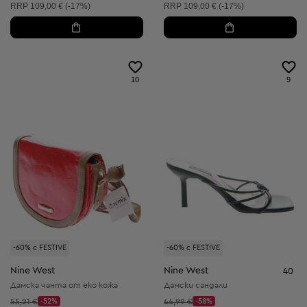
Препоръчителна цена:
Препоръчителна цена:
RRP
109,00 € (-17%)
RRP
109,00 € (-17%)
10
9
-60% с FESTIVE
-60% с FESTIVE
Nine West
Nine West
40
Дамска чанта от еко кожа
Дамски сандали
Начална цена:
Начална цена:
55,21 €
-52%
44,99 €
-58%
Discount Price:
Discount Price: