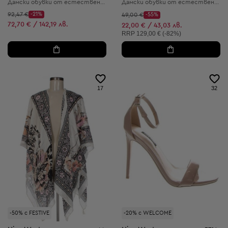
Дамски обувки от естествена кожа
Дамски обувки от естествена кожа
Начална цена:
92,47 €
-21%
Начална цена:
49,00 €
-55%
Discount Price:
Discount Price:
Намалена цена:
72,70 € / 142,19 лв.
Намалена цена:
22,00 € / 43,03 лв.
Препоръчителна цена:
RRP
129,00 € (-82%)
17
32
-50% с FESTIVE
-20% с WELCOME