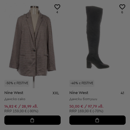
4
6
-50% с FESTIVE
-40% с FESTIVE
Nine West
Nine West
XXL
41
Дамско сако
Дамски ботуши
14,82 € / 28,99 лв.
50,00 € / 97,79 лв.
Препоръчителна цена:
Препоръчителна цена:
RRP
159,00 € (-90%)
RRP
169,00 € (-70%)