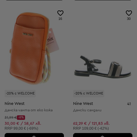
16
30
-20% с WELCOME
-20% с WELCOME
Nine West
Nine West
41
Дамска чанта от еко кожа
Дамски сандали
Начална цена:
31,99 €
-6%
Discount Price:
Намалена цена:
30,00 € / 58,67 лв.
62,29 € / 121,83 лв.
Препоръчителна цена:
Препоръчителна цена:
RRP
99,00 € (-69%)
RRP
109,00 € (-42%)