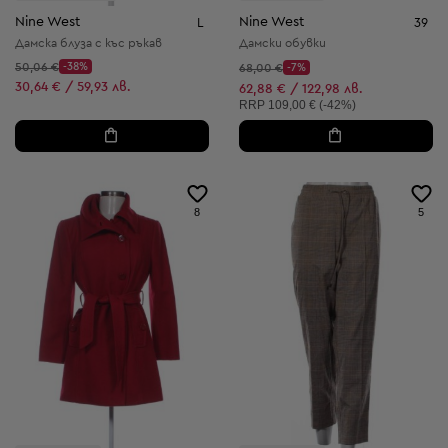
Nine West
Nine West
L
39
Дамска блуза с къс ръкав
Дамски обувки
Начална цена:
50,06 €
-38%
Начална цена:
68,00 €
-7%
Discount Price:
Discount Price:
Намалена цена:
30,64 € / 59,93 лв.
Намалена цена:
62,88 € / 122,98 лв.
Препоръчителна цена:
RRP
109,00 € (-42%)
8
5