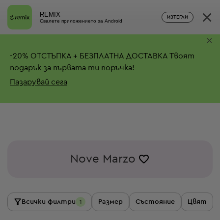
×
REMIX
ИЗТЕГЛИ
Свалете приложението за Android
×
-
20%
ОТСТЪПКА + БЕЗПЛАТНА ДОСТАВКА
Твоят
подарък за първата ти поръчка!
Пазарувай сега
Nove Marzo
Всички филтри
Размер
Състояние
Цвят
1