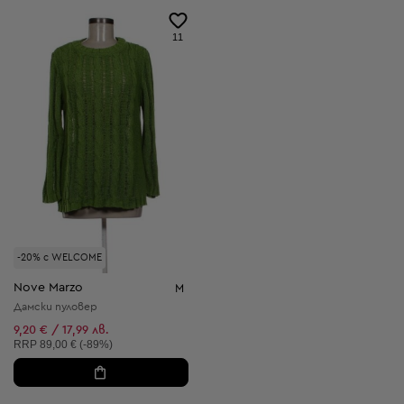
11
-20% с WELCOME
Nove Marzo
M
Дамски пуловер
9,20 € / 17,99 лв.
Препоръчителна цена:
RRP
89,00 € (-89%)