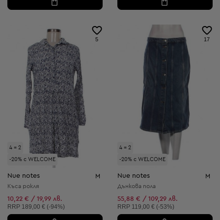
5
17
4 = 2
4 = 2
-20% с WELCOME
-20% с WELCOME
Nue notes
Nue notes
M
M
Къса рокля
Дънкова пола
10,22 € / 19,99 лв.
55,88 € / 109,29 лв.
Препоръчителна цена:
Препоръчителна цена:
RRP
189,00 € (-94%)
RRP
119,00 € (-53%)