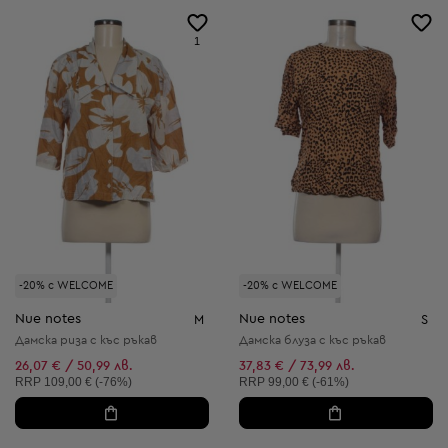
1
-20% с WELCOME
-20% с WELCOME
Nue notes
Nue notes
M
S
Дамска риза с къс ръкав
Дамска блуза с къс ръкав
26,07 € / 50,99 лв.
37,83 € / 73,99 лв.
Препоръчителна цена:
Препоръчителна цена:
RRP
109,00 € (-76%)
RRP
99,00 € (-61%)