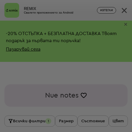
×
REMIX
ИЗТЕГЛИ
Свалете приложението за Android
×
-
20%
ОТСТЪПКА + БЕЗПЛАТНА ДОСТАВКА
Твоят
подарък за първата ти поръчка!
Пазарувай сега
Nue notes
Всички филтри
Размер
Състояние
Цвят
1