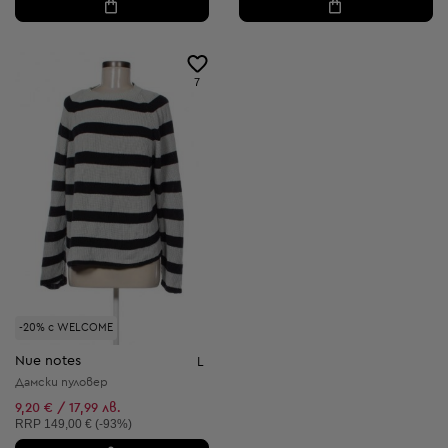
7
-20% с WELCOME
Nue notes
L
Дамски пуловер
9,20 € / 17,99 лв.
Препоръчителна цена:
RRP
149,00 € (-93%)