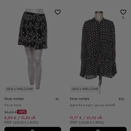
5
-20% с WELCOME
-20% с WELCOME
Nue notes
Nue notes
XL
XXL
Къса пола
Дамска риза с дълъг ръкав
Начална цена:
25,50 €
-68%
Discount Price:
Намалена цена:
8,00 € / 15,65 лв.
11,77 € / 23,02 лв.
Препоръчителна цена:
Препоръчителна цена:
RRP
119,00 € (-93%)
RRP
119,00 € (-90%)