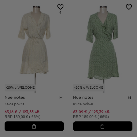
4
-20% с WELCOME
-20% с WELCOME
Nue notes
Nue notes
M
M
Къса рокля
Къса рокля
63,16 € / 123,53 лв.
63,09 € / 123,39 лв.
Препоръчителна цена:
Препоръчителна цена:
RRP
189,00 € (-66%)
RRP
189,00 € (-66%)