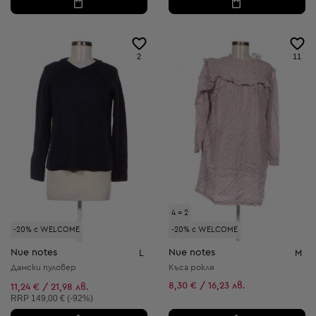
2
11
4 = 2
-20% с WELCOME
-20% с WELCOME
Nue notes
Nue notes
L
M
Дамски пуловер
Къса рокля
8,30 € / 16,23 лв.
11,24 € / 21,98 лв.
Препоръчителна цена:
RRP
149,00 € (-92%)