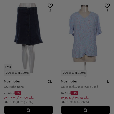
2
3
4 = 2
-20% с WELCOME
-20% с WELCOME
Nue notes
Nue notes
XL
L
Дънкова пола
Дамска блуза с къс ръкав
Начална цена:
Начална цена:
28,63 €
-9%
14,31 €
-15%
Discount Price:
Discount Price:
Намалена цена:
Намалена цена:
26,07 € / 50,99 лв.
12,15 € / 23,76 лв.
Препоръчителна цена:
Препоръчителна цена:
RRP
119,00 € (-78%)
RRP
19,00 € (-36%)