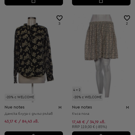
3
2
4 = 2
-20% с WELCOME
-20% с WELCOME
Nue notes
Nue notes
M
M
Дамска блуза с дълъг ръкав
Къса пола
43,17 € / 84,43 лв.
17,48 € / 34,19 лв.
Препоръчителна цена:
RRP
119,00 € (-85%)