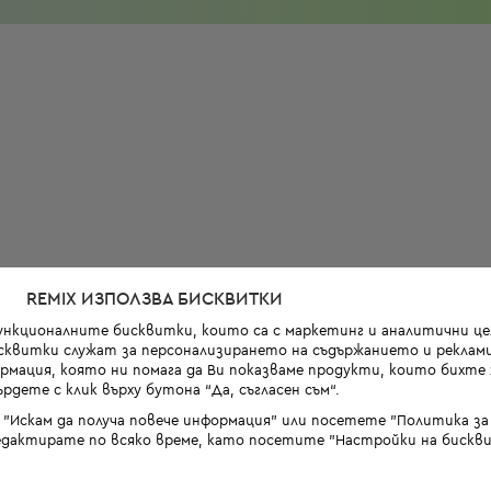
REMIX ИЗПОЛЗВА БИСКВИТКИ
функционалните бисквитки, които са с маркетинг и аналитични цел
квитки служат за персонализирането на съдържанието и реклами
мация, която ни помага да Ви показваме продукти, които бихте х
рдете с клик върху бутона “Да, съгласен съм“.
 "Искам да получа повече информация" или посетете "Политика з
дактирате по всяко време, като посетите "Настройки на бискви