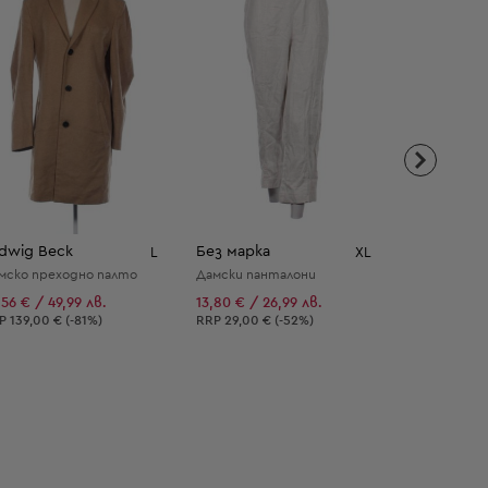
dwig Beck
Без марка
WINDSOR.
L
XL
мско преходно палто
Дамски панталони
Официална 
,56 € / 49,99 лв.
13,80 € / 26,99 лв.
43,97 € / 8
епоръчителна цена:
Препоръчителна цена:
Препоръчит
RP
139,00 € (-81%)
RRP
29,00 € (-52%)
RRP
139,00 