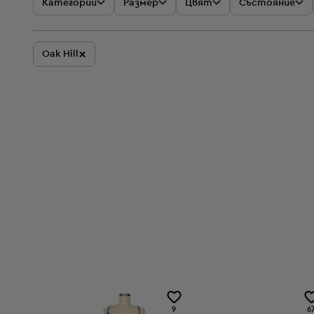
Категории
Размер
Цвят
Състояние
×
Oak Hill
9
6