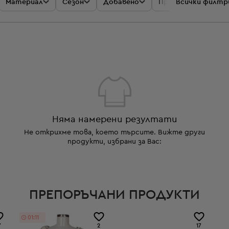
Материал
Сезон
Добавено
Промоции
Всички филтр
Цен
Няма намерени резултати
Не открихме това, което търсите. Вижте други
продукти, избрани за Вас:
ПРЕПОРЪЧАНИ ПРОДУКТИ
01:11
7
2
17