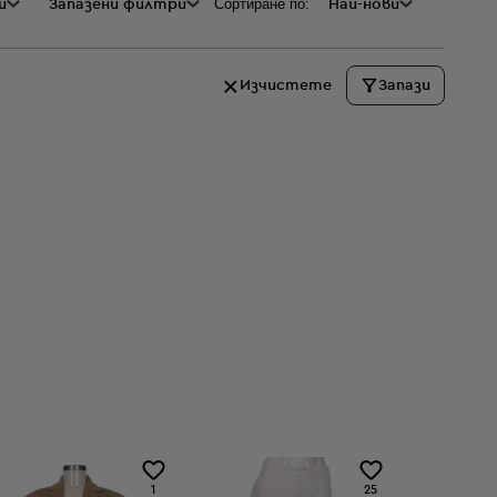
Сортиране по:
и
а
Запазени филтри
Най-нови
Изчистете
Запази
1
25