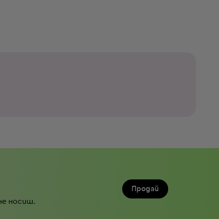
Продай
не носиш.