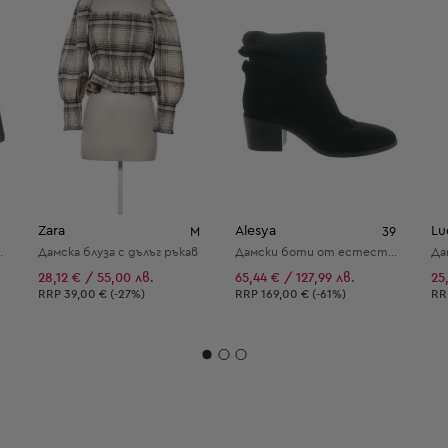
Zara
Alesya
Lu
M
39
вена кожа
Дамска блуза с дълъг ръкав
Дамски боти от естествена кожа
Да
28,12 € / 55,00 лв.
65,44 € / 127,99 лв.
25
Препоръчителна цена:
Препоръчителна цена:
Пр
RRP
39,00 € (-27%)
RRP
169,00 € (-61%)
R