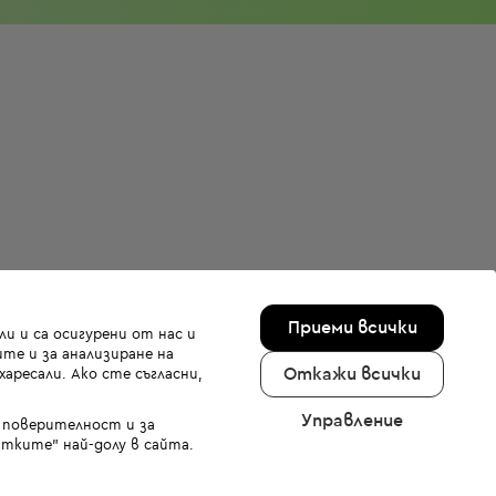
Приеми всички
и и са осигурени от нас и
те и за анализиране на
Откажи всички
аресали. Ако сте съгласни,
Управление
а поверителност и за
тките" най-долу в сайта.