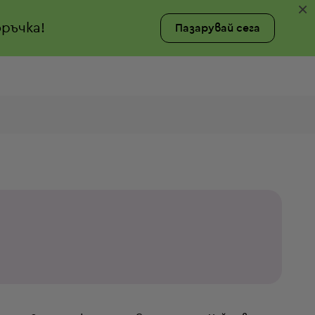
×
ръчка!
Пазарувай сега