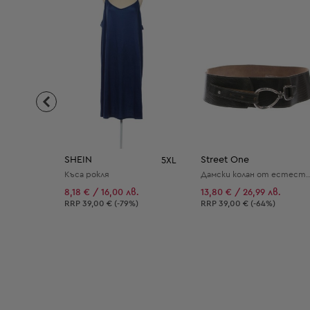
SHEIN
Street One
5XL
Къса рокля
Дамски колан от естест
8,18 € / 16,00 лв.
13,80 € / 26,99 лв.
Препоръчителна цена:
Препоръчителна цена:
RRP
39,00 € (-79%)
RRP
39,00 € (-64%)