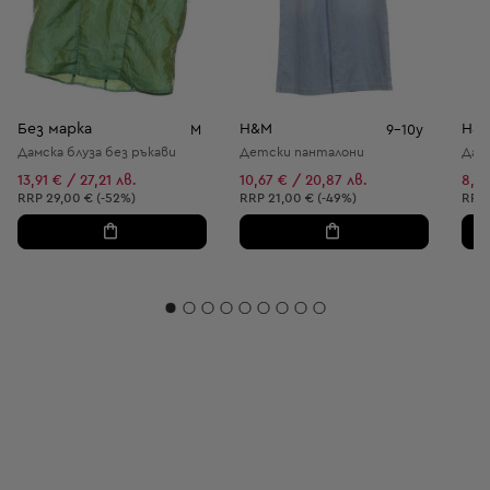
Без марка
H&M
H&
M
9-10y
Дамска блуза без ръкави
Детски панталони
Дам
13,91 € / 27,21 лв.
10,67 € / 20,87 лв.
8,95
Препоръчителна цена:
Препоръчителна цена:
Пре
RRP
29,00 € (-52%)
RRP
21,00 € (-49%)
RRP