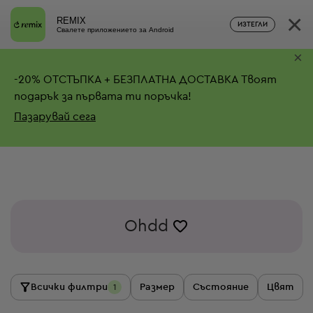
×
REMIX
ИЗТЕГЛИ
Свалете приложението за Android
×
-
20%
ОТСТЪПКА + БЕЗПЛАТНА ДОСТАВКА
Твоят
подарък за първата ти поръчка!
Пазарувай сега
Ohdd
Всички филтри
Размер
Състояние
Цвят
1