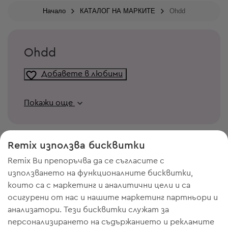
Начало
КАТАЛОГ НА МАРКИТЕ
Ohdd
Ohdd
Добавете в любими
Покажи още
Remix използва бисквитки
Remix Ви препоръчва да се съгласите с
използването на функционалните бисквитки,
които са с маркетинг и аналитични цели и са
осигурени от нас и нашите маркетинг партньори и
анализатори. Тези бисквитки служат за
персонализирането на съдържанието и рекламите
ИМАШ НУЖДА ОТ МЯСТО В