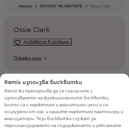
Начало
КАТАЛОГ НА МАРКИТЕ
Ossie Clark
Ossie Clark
Добавете в любими
Покажи още
Remix използва бисквитки
Remix Ви препоръчва да се съгласите с
използването на функционалните бисквитки,
които са с маркетинг и аналитични цели и са
осигурени от нас и нашите маркетинг партньори и
анализатори. Тези бисквитки служат за
персонализирането на съдържанието и рекламите
ИМАШ НУЖДА ОТ МЯСТО В