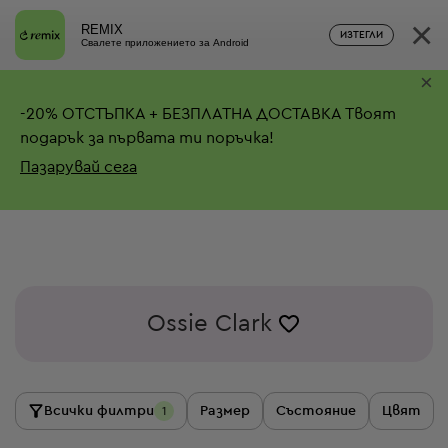
×
REMIX
ИЗТЕГЛИ
Свалете приложението за Android
×
-
20%
ОТСТЪПКА + БЕЗПЛАТНА ДОСТАВКА
Твоят
подарък за първата ти поръчка!
Пазарувай сега
Ossie Clark
Всички филтри
Размер
Състояние
Цвят
1