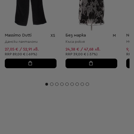
Massimo Dutti
Без марка
Nex
XS
M
Дамски панталони
Къса рокля
Мъж
27,05 € / 52,91 лв.
24,38 € / 47,68 лв.
9,34
Препоръчителна цена:
Препоръчителна цена:
Пре
RRP
89,00 € (-69%)
RRP
39,00 € (-37%)
RRP