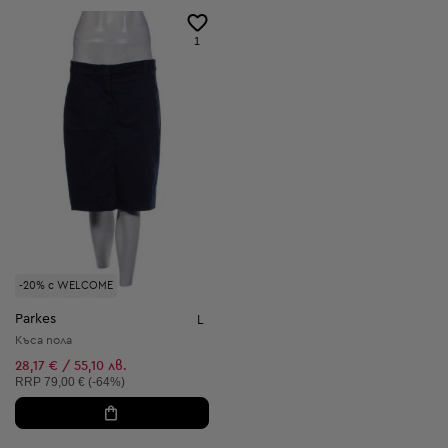
1
-20% с WELCOME
Parkes
L
Къса пола
28,17 € / 55,10 лв.
Препоръчителна цена:
RRP
79,00 € (-64%)