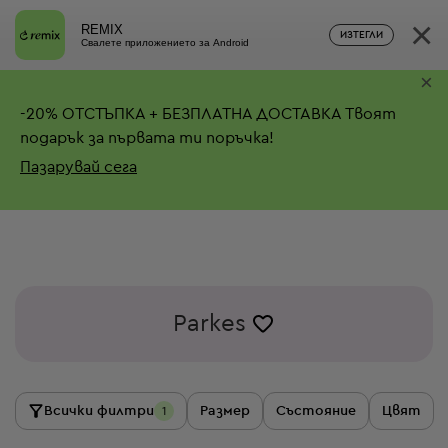
×
REMIX
ИЗТЕГЛИ
Свалете приложението за Android
×
-
20%
ОТСТЪПКА + БЕЗПЛАТНА ДОСТАВКА
Твоят
подарък за първата ти поръчка!
Пазарувай сега
Parkes
Всички филтри
Размер
Състояние
Цвят
1