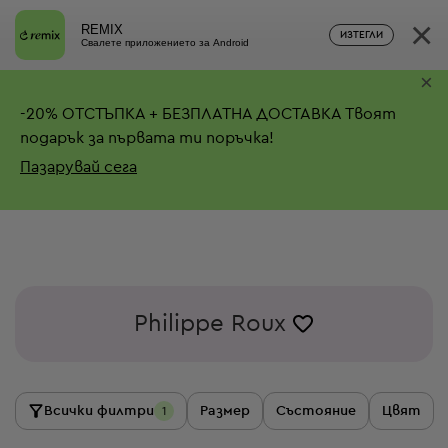
×
REMIX
ИЗТЕГЛИ
Свалете приложението за Android
×
-
20%
ОТСТЪПКА + БЕЗПЛАТНА ДОСТАВКА
Твоят
подарък за първата ти поръчка!
Пазарувай сега
Philippe Roux
Всички филтри
Размер
Състояние
Цвят
1