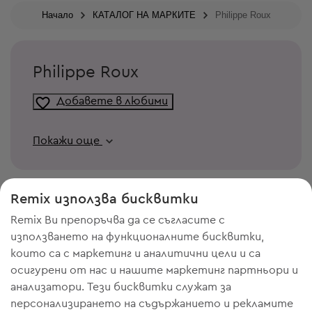
Начало
КАТАЛОГ НА МАРКИТЕ
Philippe Roux
Philippe Roux
Добавете в любими
Покажи още
Remix използва бисквитки
Remix Ви препоръчва да се съгласите с
използването на функционалните бисквитки,
които са с маркетинг и аналитични цели и са
осигурени от нас и нашите маркетинг партньори и
анализатори. Тези бисквитки служат за
персонализирането на съдържанието и рекламите
ИМАШ НУЖДА ОТ МЯСТО В