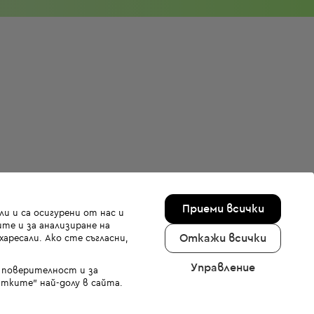
Приеми всички
и и са осигурени от нас и
те и за анализиране на
Откажи всички
аресали. Ако сте съгласни,
Управление
а поверителност и за
тките" най-долу в сайта.