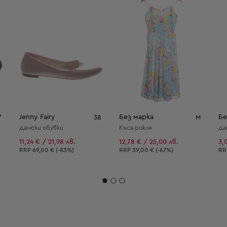
Jenny Fairy
Без марка
Бе
7
38
M
Дамски обувки
Къса рокля
Да
11,24 € / 21,98 лв.
12,78 € / 25,00 лв.
3,
Препоръчителна цена:
Препоръчителна цена:
Пр
RRP
69,00 € (-83%)
RRP
39,00 € (-67%)
R