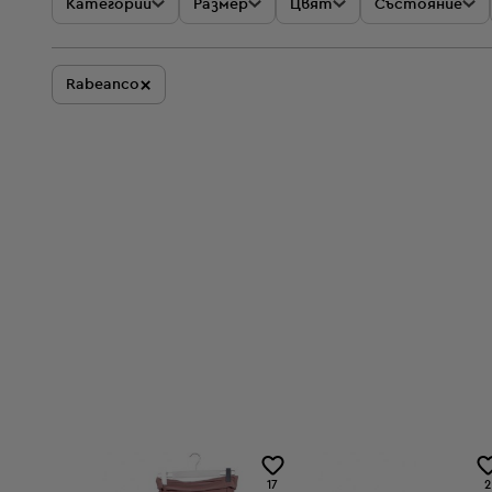
Категории
Размер
Цвят
Състояние
×
Rabeanco
17
2