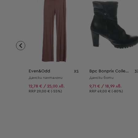
Even&Odd
Bpc Bonprix Collection
XS
3
Дамски панталони
Дамски боти
12,78 € / 25,00 лв.
9,71 € / 18,99 лв.
Препоръчителна цена:
Препоръчителна цена:
RRP
29,00 € (-55%)
RRP
49,00 € (-80%)