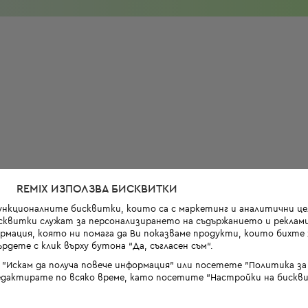
REMIX ИЗПОЛЗВА БИСКВИТКИ
функционалните бисквитки, които са с маркетинг и аналитични цел
квитки служат за персонализирането на съдържанието и реклами
мация, която ни помага да Ви показваме продукти, които бихте х
рдете с клик върху бутона “Да, съгласен съм“.
 "Искам да получа повече информация" или посетете "Политика з
дактирате по всяко време, като посетите "Настройки на бискви