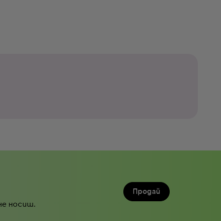
Продай
не носиш.