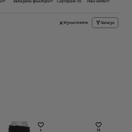
Сортиране по:
и
а
Запазени филтри
Най-нови
Изчистете
Запази
4
38