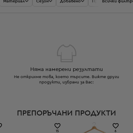
Материал
Сезон
Добавено
Промоции
Всички филтр
Цен
Няма намерени резултати
Не открихме това, което търсите. Вижте други
продукти, избрани за Вас:
ПРЕПОРЪЧАНИ ПРОДУКТИ
15
6