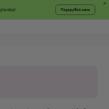
×
ръчка!
Пазарувай сега