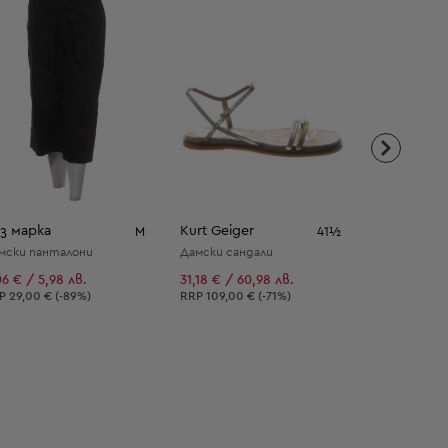
з марка
Kurt Geiger
Jenny Fairy
M
41½
мски панталони
Дамски сандали
Дамски обу
06 € / 5,98 лв.
31,18 € / 60,98 лв.
15,33 € / 29
епоръчителна цена:
Препоръчителна цена:
Препоръчит
RP
29,00 € (-89%)
RRP
109,00 € (-71%)
RRP
69,00 € 