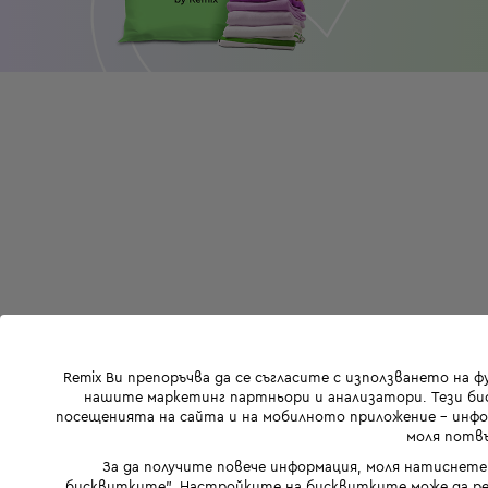
Remix Ви препоръчва да се съгласите с използването на 
нашите маркетинг партньори и анализатори. Тези бис
посещенията на сайта и на мобилното приложение - инфор
моля потвъ
За да получите повече информация, моля натиснете
бисквитките". Настройките на бисквитките може да ре