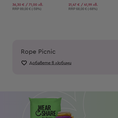
36,30 € / 71,00 лв.
21,47 € / 41,99 лв.
Препоръчителна цена:
Препоръчителна цена:
RRP
89,00 € (-59%)
RRP
68,00 € (-68%)
Rope Picnic
Добавете в любими