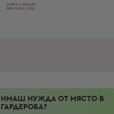
21,98 € / 42,99 лв.
Препоръчителна цена:
RRP
79,00 € (-72%)
ИМАШ НУЖДА ОТ МЯСТО В
ГАРДЕРОБА?