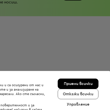
не носиш.
Приеми всички
и и са осигурени от нас и
те и за анализиране на
Откажи всички
аресали. Ако сте съгласни,
Управление
а поверителност и за
тките" най-долу в сайта.