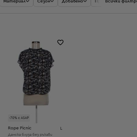
Материал
Сезон
Добавено
Промоции
Всички филтр
Цен
-70% с ASAP
Rope Picnic
L
Дамска блуза без ръкави