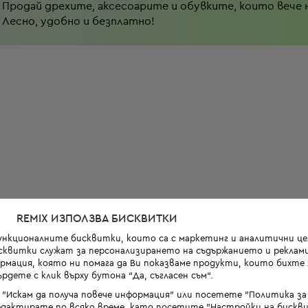
Продай дрехите, аксесоарите и обувките, които вече 
Лесно, удобно и безплатно!
REMIX ИЗПОЛЗВА БИСКВИТКИ
функционалните бисквитки, които са с маркетинг и аналитични цел
квитки служат за персонализирането на съдържанието и реклами
мация, която ни помага да Ви показваме продукти, които бихте х
рдете с клик върху бутона “Да, съгласен съм“.
 "Искам да получа повече информация" или посетете "Политика з
дактирате по всяко време, като посетите "Настройки на бискви