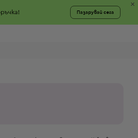
×
ръчка!
Пазарувай сега