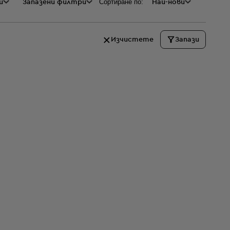
Сортиране по:
и
а
Запазени филтри
Най-нови
Изчистете
Запази