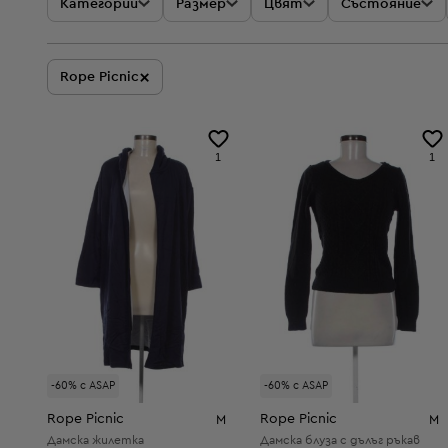
Категории
Размер
Цвят
Състояние
×
Rope Picnic
1
1
-60% с ASAP
-60% с ASAP
Rope Picnic
Rope Picnic
M
M
Дамска жилетка
Дамска блуза с дълъг ръкав