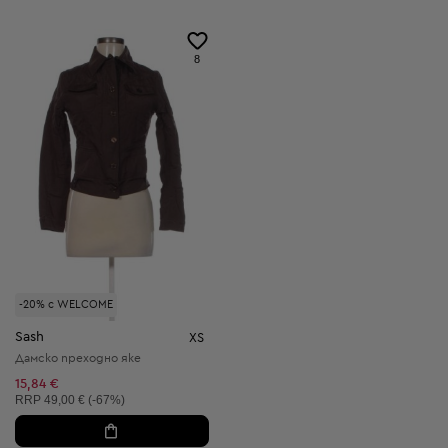
8
-20% с WELCOME
Sash
XS
Дамско преходно яке
15,84 €
Препоръчителна цена:
RRP
49,00 € (-67%)