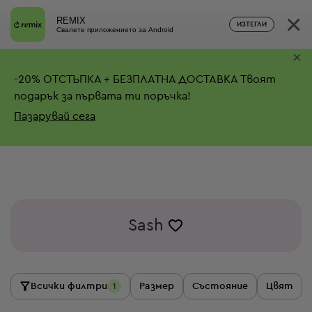
×
REMIX
ИЗТЕГЛИ
Свалете приложението за Android
×
-
20%
ОТСТЪПКА + БЕЗПЛАТНА ДОСТАВКА
Твоят
подарък за първата ти поръчка!
Пазарувай сега
Sash
Всички филтри
Размер
Състояние
Цвят
1