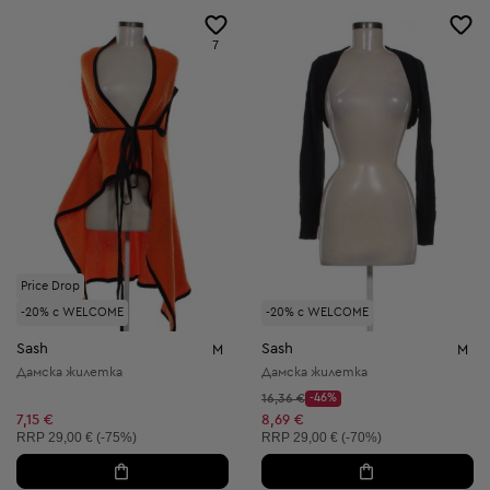
7
Price Drop
-20% с WELCOME
-20% с WELCOME
Sash
Sash
M
M
Дамска жилетка
Дамска жилетка
Начална цена:
16,36 €
-46%
Discount Price:
Намалена цена:
7,15 €
8,69 €
Препоръчителна цена:
Препоръчителна цена:
RRP
29,00 € (-75%)
RRP
29,00 € (-70%)