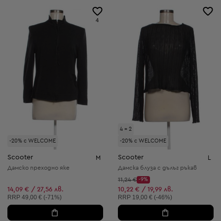
4
4 = 2
-20% с WELCOME
-20% с WELCOME
Scooter
Scooter
M
L
Дамско преходно яке
Дамска блуза с дълъг ръкав
Начална цена:
11,24 €
-9%
Discount Price:
Намалена цена:
14,09 € / 27,56 лв.
10,22 € / 19,99 лв.
Препоръчителна цена:
Препоръчителна цена:
RRP
49,00 € (-71%)
RRP
19,00 € (-46%)