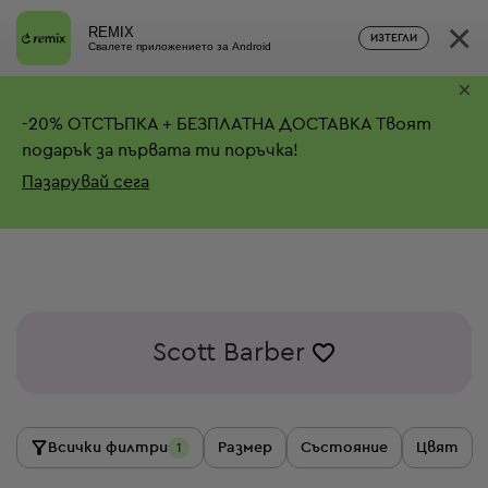
×
REMIX
ИЗТЕГЛИ
Свалете приложението за Android
×
-
20%
ОТСТЪПКА + БЕЗПЛАТНА ДОСТАВКА
Твоят
подарък за първата ти поръчка!
Пазарувай сега
Scott Barber
Всички филтри
Размер
Състояние
Цвят
1