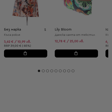
Без марка
Lily Bloom
Ichi
S
Къса рокля
Дамска чанта от текстил
Къса
12,78 € / 25,00 лв.
5,62 € / 10,99 лв.
6,64
Препоръчителна цена:
Пре
RRP
39,00 € (-85%)
RRP