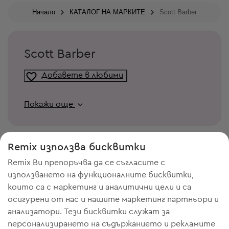
Начало
КАТАЛОГ НА МАРКИТЕ
Scott Barber
Scott Barber
Добавете в любими
Покажи още
Remix използва бисквитки
Remix Ви препоръчва да се съгласите с
използването на функционалните бисквитки,
които са с маркетинг и аналитични цели и са
осигурени от нас и нашите маркетинг партньори и
анализатори. Тези бисквитки служат за
персонализирането на съдържанието и рекламите
ИМАШ НУЖДА ОТ МЯСТО В