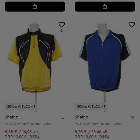
1
-20% с WELCOME
-20% с WELCOME
Shamp
Shamp
L
M
Мъжка спортна тениска
Мъжка спортна тениска
8,68 € / 16,98 лв.
8,53 € / 16,68 лв.
Препоръчителна цена:
Препоръчителна цена:
RRP
13,00 € (-33%)
RRP
13,00 € (-34%)