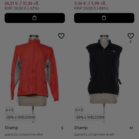
Намалена цена:
26,21 € / 51,26 лв.
3,06 € / 5,98 лв.
Препоръчителна цена:
Препоръчителна цена:
RRP
39,00 € (-32%)
RRP
29,00 € (-89%)
2
4 = 2
4 = 2
-20% с WELCOME
-20% с WELCOME
Shamp
Shamp
S
M
Дамско спортно яке
Дамски спортен елек