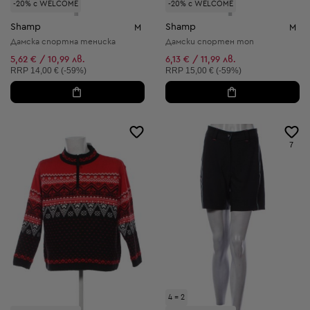
-20% с WELCOME
-20% с WELCOME
Shamp
Shamp
M
M
Дамска спортна тениска
Дамски спортен топ
5,62 € / 10,99 лв.
6,13 € / 11,99 лв.
Препоръчителна цена:
Препоръчителна цена:
RRP
14,00 € (-59%)
RRP
15,00 € (-59%)
7
4 = 2