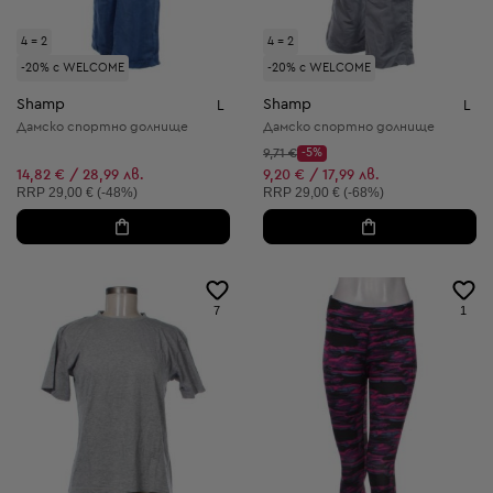
4 = 2
4 = 2
-20% с WELCOME
-20% с WELCOME
Shamp
Shamp
L
L
Дамско спортно долнище
Дамско спортно долнище
Начална цена:
9,71 €
-5%
Discount Price:
Намалена цена:
14,82 € / 28,99 лв.
9,20 € / 17,99 лв.
Препоръчителна цена:
Препоръчителна цена:
RRP
29,00 € (-48%)
RRP
29,00 € (-68%)
7
1