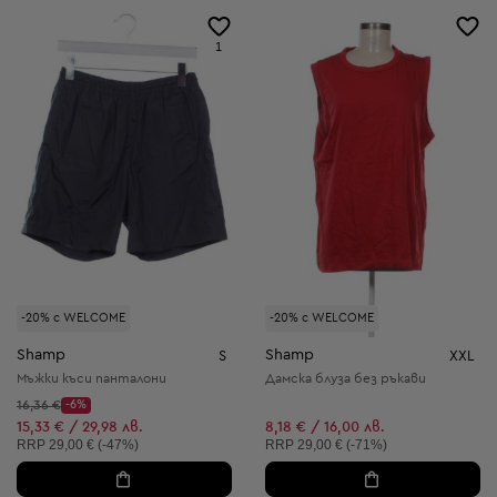
1
-20% с WELCOME
-20% с WELCOME
Shamp
Shamp
S
XXL
Мъжки къси панталони
Дамска блуза без ръкави
Начална цена:
16,36 €
-6%
Discount Price:
Намалена цена:
15,33 € / 29,98 лв.
8,18 € / 16,00 лв.
Препоръчителна цена:
Препоръчителна цена:
RRP
29,00 € (-47%)
RRP
29,00 € (-71%)