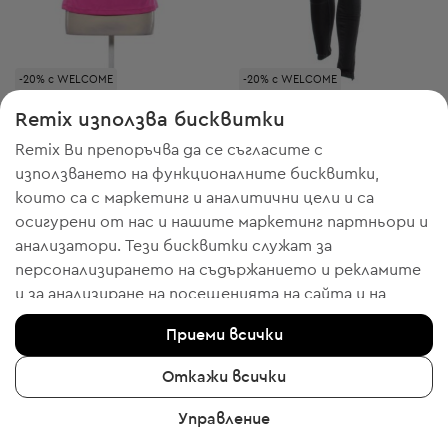
-20% с WELCOME
-20% с WELCOME
Shamp
Shamp
M
M
Remix използва бисквитки
Дамска спортна тениска
Дамски спортен клин
Remix Ви препоръчва да се съгласите с
9,00 € / 17,60 лв.
6,13 € / 11,99 лв.
използването на функционалните бисквитки,
Препоръчителна цена:
Препоръчителна цена:
RRP
14,00 € (-35%)
RRP
26,00 € (-76%)
които са с маркетинг и аналитични цели и са
осигурени от нас и нашите маркетинг партньори и
анализатори. Тези бисквитки служат за
персонализирането на съдържанието и рекламите
1
2
и за анализиране на посещенията на сайта и на
мобилното приложение - информация, която ни
Приеми всички
помага да Ви показваме продукти, които бихте
харесали. Ако сте съгласни, моля потвърдете с
Откажи всички
клик върху бутона “Да, съгласен съм“.
Управление
За да получите повече информация, моля