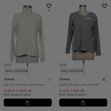
4
4 = 2
4 = 2
-20% с WELCOME
-20% с WELCOME
Shamp
Shamp
S
XL
Дамски поларен суитшърт
Дамска блуза с дълъг ръкав
12,00 € / 23,47 лв.
5,72 € / 11,19 лв.
Препоръчителна цена:
Препоръчителна цена:
RRP
39,00 € (-69%)
RRP
19,00 € (-69%)