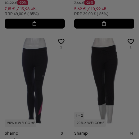
Начална цена:
Начална цена:
10,22 €
-30%
7,66 €
-26%
Discount Price:
Discount Price:
Намалена цена:
Намалена цена:
7,15 € / 13,98 лв.
5,62 € / 10,99 лв.
Препоръчителна цена:
Препоръчителна цена:
RRP
49,00 € (-85%)
RRP
39,00 € (-85%)
1
1
4 = 2
-20% с WELCOME
-20% с WELCOME
Shamp
Shamp
S
M