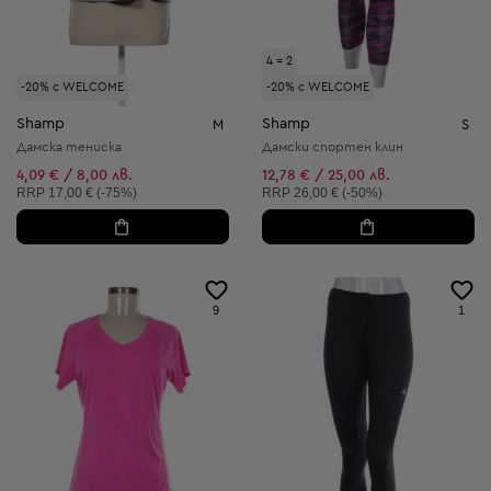
4 = 2
-20% с WELCOME
-20% с WELCOME
Shamp
Shamp
M
S
Дамска тениска
Дамски спортен клин
4,09 € / 8,00 лв.
12,78 € / 25,00 лв.
Препоръчителна цена:
Препоръчителна цена:
RRP
17,00 € (-75%)
RRP
26,00 € (-50%)
9
1