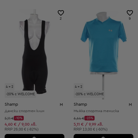
2
9
4 = 2
4 = 2
-20% с WELCOME
-20% с WELCOME
Shamp
Shamp
M
M
Дамски спортен клин
Мъжка спортна тениска
Начална цена:
Начална цена:
5,11 €
-10%
6,64 €
-23%
Discount Price:
Discount Price:
Намалена цена:
Намалена цена:
4,60 € / 9,00 лв.
5,11 € / 9,99 лв.
Препоръчителна цена:
Препоръчителна цена:
RRP
26,00 € (-82%)
RRP
13,00 € (-60%)