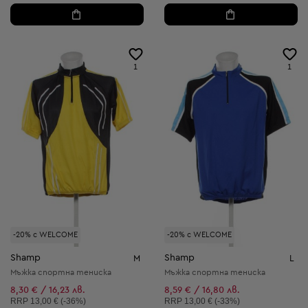
1
1
-20% с WELCOME
-20% с WELCOME
Shamp
Shamp
M
L
Мъжка спортна тениска
Мъжка спортна тениска
8,30 € / 16,23 лв.
8,59 € / 16,80 лв.
Препоръчителна цена:
Препоръчителна цена:
RRP
13,00 € (-36%)
RRP
13,00 € (-33%)