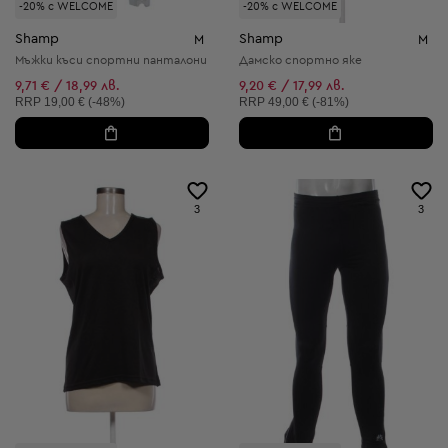
-20% с WELCOME
-20% с WELCOME
Shamp
Shamp
M
M
Мъжки kъси спортни панталони
Дамско спортно яке
9,71 € / 18,99 лв.
9,20 € / 17,99 лв.
Препоръчителна цена:
Препоръчителна цена:
RRP
19,00 € (-48%)
RRP
49,00 € (-81%)
3
3