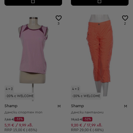
3
2
4 = 2
4 = 2
-20% с WELCOME
-20% с WELCOME
Shamp
Shamp
M
M
Дамски спортен топ
Дамски панталони
Начална цена:
Начална цена:
7,66 €
-33%
19,42 €
-52%
Discount Price:
Discount Price:
Намалена цена:
Намалена цена:
5,11 € / 9,99 лв.
9,20 € / 17,99 лв.
Препоръчителна цена:
Препоръчителна цена:
RRP
15,00 € (-65%)
RRP
29,00 € (-68%)