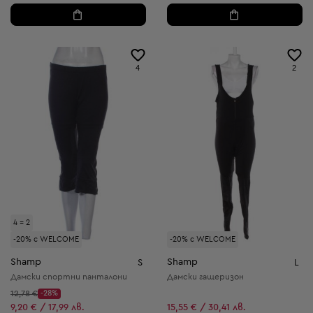
4
2
4 = 2
-20% с WELCOME
-20% с WELCOME
Shamp
Shamp
S
L
Дамски спортни панталони
Дамски гащеризон
Начална цена:
12,78 €
-28%
Discount Price:
Намалена цена:
9,20 € / 17,99 лв.
15,55 € / 30,41 лв.