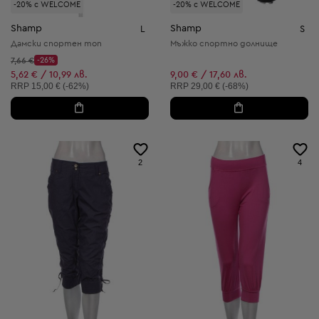
-20% с WELCOME
-20% с WELCOME
Shamp
Shamp
L
S
Дамски спортен топ
Мъжко спортно долнище
Начална цена:
7,66 €
-26%
Discount Price:
Намалена цена:
5,62 € / 10,99 лв.
9,00 € / 17,60 лв.
Препоръчителна цена:
Препоръчителна цена:
RRP
15,00 € (-62%)
RRP
29,00 € (-68%)
2
4