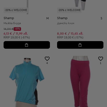
-20% с WELCOME
-20% с WELCOME
Shamp
Shamp
M
S
Мъжка блуза
Дамски клин
Начална цена:
16,00 €
-61%
Discount Price:
Намалена цена:
6,13 € / 11,99 лв.
8,00 € / 15,65 лв.
Препоръчителна цена:
Препоръчителна цена:
RRP
19,00 € (-67%)
RRP
19,00 € (-57%)
4
1