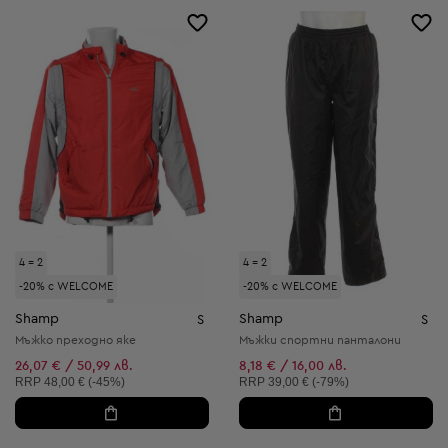
4 = 2
4 = 2
-20% с WELCOME
-20% с WELCOME
Shamp
Shamp
S
S
Мъжко преходно яке
Мъжки спортни панталони
26,07 € / 50,99 лв.
8,18 € / 16,00 лв.
Препоръчителна цена:
Препоръчителна цена:
RRP
48,00 € (-45%)
RRP
39,00 € (-79%)