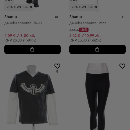
4 = 2
4 = 2
-20% с WELCOME
-20% с WELCOME
Shamp
Shamp
XL
L
Дамски спортен клин
Дамски спортен топ
Начална цена:
7,66 €
-26%
Discount Price:
Намалена цена:
4,09 € / 8,00 лв.
5,62 € / 10,99 лв.
Препоръчителна цена:
Препоръчителна цена:
RRP
26,00 € (-84%)
RRP
15,00 € (-62%)
8