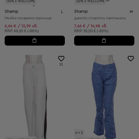
-20% с WELCOME
-20% с WELCOME
Shamp
Shamp
L
M
Мъжко поларено горнище
Дамски спортни панталони
6,64 € / 12,99 лв.
7,66 € / 14,98 лв.
Препоръчителна цена:
Препоръчителна цена:
RRP
49,00 € (-86%)
RRP
39,00 € (-80%)
11
4 = 2