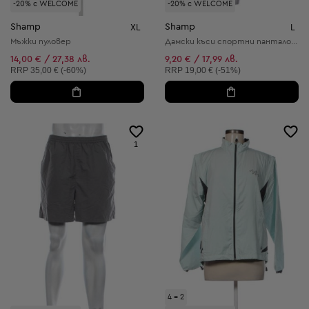
-20% с WELCOME
-20% с WELCOME
Shamp
Shamp
XL
L
Мъжки пуловер
Дамски kъси спортни панталони
14,00 € / 27,38 лв.
9,20 € / 17,99 лв.
Препоръчителна цена:
Препоръчителна цена:
RRP
35,00 € (-60%)
RRP
19,00 € (-51%)
1
4 = 2