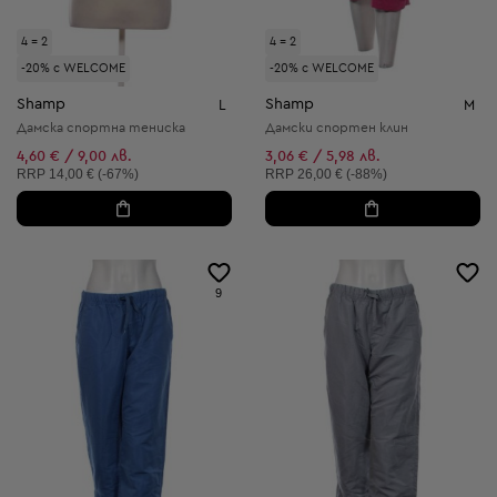
4 = 2
4 = 2
-20% с WELCOME
-20% с WELCOME
Shamp
Shamp
L
M
Дамска спортна тениска
Дамски спортен клин
4,60 € / 9,00 лв.
3,06 € / 5,98 лв.
Препоръчителна цена:
Препоръчителна цена:
RRP
14,00 € (-67%)
RRP
26,00 € (-88%)
9