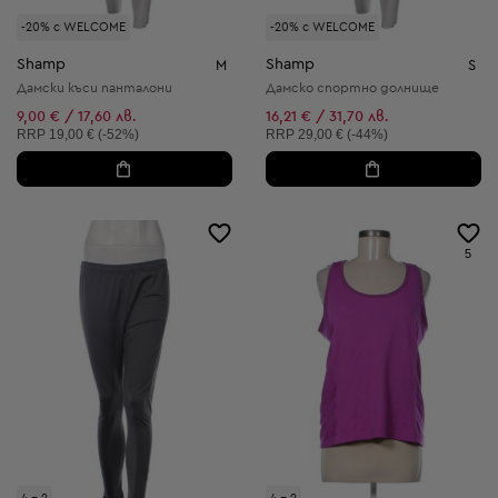
-20% с WELCOME
-20% с WELCOME
Shamp
Shamp
M
S
Дамски къси панталони
Дамско спортно долнище
9,00 € / 17,60 лв.
16,21 € / 31,70 лв.
Препоръчителна цена:
Препоръчителна цена:
RRP
19,00 € (-52%)
RRP
29,00 € (-44%)
5