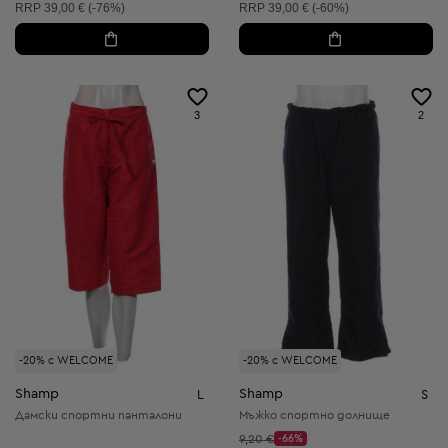
Препоръчителна цена:
Препоръчителна цена:
RRP
39,00 € (-76%)
RRP
39,00 € (-60%)
3
2
-20% с WELCOME
-20% с WELCOME
Shamp
Shamp
L
S
Дамски спортни панталони
Мъжко спортно долнище
Начална цена:
9,20 €
-66%
Discount Price: