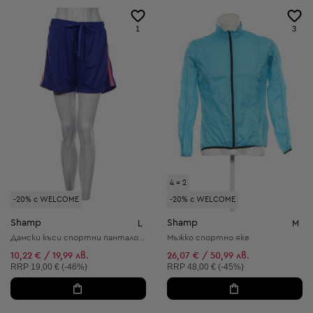
1
3
4 = 2
-20% с WELCOME
-20% с WELCOME
Shamp
Shamp
L
M
Дамски kъси спортни панталони
Мъжко спортно яке
10,22 € / 19,99 лв.
26,07 € / 50,99 лв.
Препоръчителна цена:
Препоръчителна цена:
RRP
19,00 € (-46%)
RRP
48,00 € (-45%)