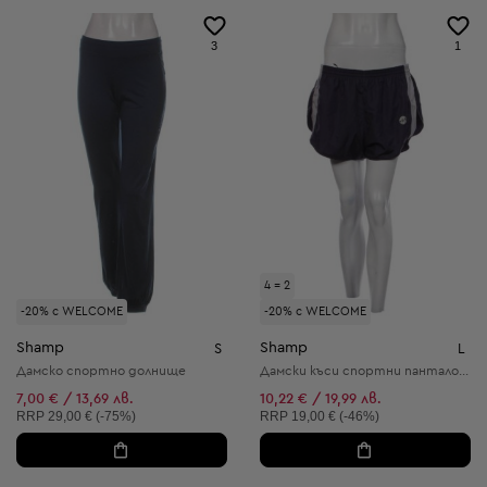
3
1
4 = 2
-20% с WELCOME
-20% с WELCOME
Shamp
Shamp
S
L
Дамско спортно долнище
Дамски kъси спортни панталони
7,00 € / 13,69 лв.
10,22 € / 19,99 лв.
Препоръчителна цена:
Препоръчителна цена:
RRP
29,00 € (-75%)
RRP
19,00 € (-46%)