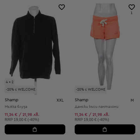
1
4 = 2
-20% с WELCOME
-20% с WELCOME
Shamp
Shamp
XXL
M
Мъжка блуза
Дамски къси панталони
11,24 € / 21,98 лв.
11,24 € / 21,98 лв.
Препоръчителна цена:
Препоръчителна цена:
RRP
19,00 € (-40%)
RRP
19,00 € (-40%)