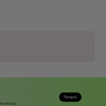
Продай
не носиш.