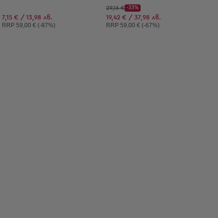
Начална цена:
29,16 €
-33%
Discount Price:
Намалена цена:
7,15 € / 13,98 лв.
19,42 € / 37,98 лв.
Препоръчителна цена:
Препоръчителна цена:
RRP
59,00 € (-87%)
RRP
59,00 € (-67%)