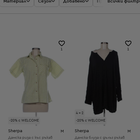
Материал
Сезон
Добавено
Промоции
Всички филтр
Цен
1
1
4 = 2
-20% с WELCOME
-20% с WELCOME
Sherpa
Sherpa
M
M
Дамска риза с къс ръкав
Дамска блуза с дълъг ръкав