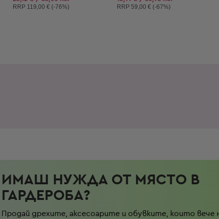
Препоръчителна цена:
Препоръчителна цена:
RRP
119,00 € (-76%)
RRP
59,00 € (-67%)
ИМАШ НУЖДА ОТ МЯСТО В
ГАРДЕРОБА?
Продай дрехите, аксесоарите и обувките, които вече 