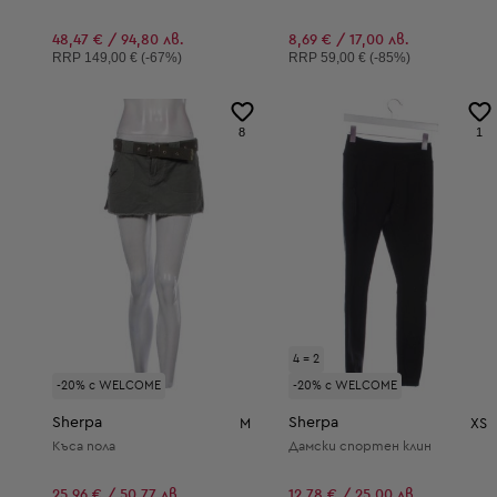
48,47 € / 94,80 лв.
8,69 € / 17,00 лв.
Препоръчителна цена:
Препоръчителна цена:
RRP
149,00 € (-67%)
RRP
59,00 € (-85%)
8
1
4 = 2
-20% с WELCOME
-20% с WELCOME
Sherpa
Sherpa
M
XS
Къса пола
Дамски спортен клин
25,96 € / 50,77 лв.
12,78 € / 25,00 лв.