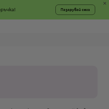
×
ръчка!
Пазарувай сега