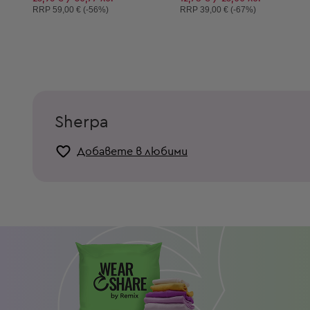
Препоръчителна цена:
Препоръчителна цена:
RRP
59,00 € (-56%)
RRP
39,00 € (-67%)
Sherpa
Добавете в любими