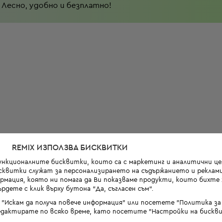
Лесно, удобно и безплатно!
REMIX ИЗПОЛЗВА БИСКВИТКИ
функционалните бисквитки, които са с маркетинг и аналитични цел
квитки служат за персонализирането на съдържанието и реклами
мация, която ни помага да Ви показваме продукти, които бихте х
рдете с клик върху бутона “Да, съгласен съм“.
 "Искам да получа повече информация" или посетете "Политика з
дактирате по всяко време, като посетите "Настройки на бискви