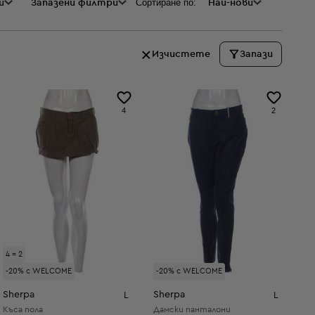
Сортиране по:
и
а
Запазени филтри
Най-нови
Изчистете
Запази
4
2
4 = 2
-20% с WELCOME
-20% с WELCOME
Sherpa
Sherpa
L
L
Къса пола
Дамски панталони