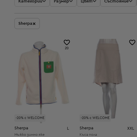
Категории
Размер
Цвят
Състояние
×
Sherpa
20
-20% с WELCOME
-20% с WELCOME
Sherpa
Sherpa
L
XXL
Мъжко зимно яке
Къса пола