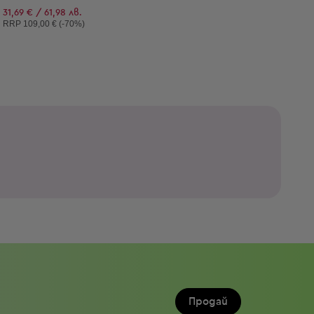
31,69 € / 61,98 лв.
Препоръчителна цена:
RRP
109,00 € (-70%)
Продай