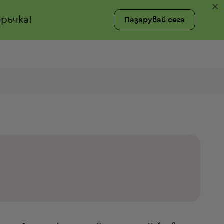
×
ръчка!
Пазарувай сега