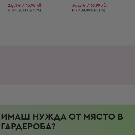
23,51 € / 45,98 лв.
34,25 € / 66,99 лв.
Препоръчителна цена:
Препоръчителна цена:
RRP
89,00 € (-73%)
RRP
89,00 € (-61%)
ИМАШ НУЖДА ОТ МЯСТО В
ГАРДЕРОБА?