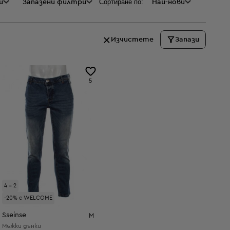
Сортиране по:
и
а
Запазени филтри
Най-нови
Изчистете
Запази
5
4 = 2
-20% с WELCOME
Sseinse
M
Мъжки дънки