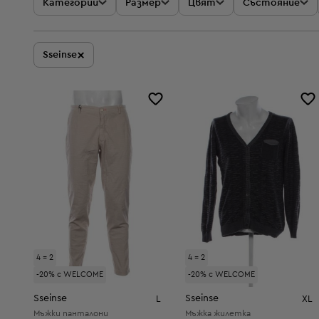
Категории
Размер
Цвят
Състояние
×
Sseinse
4 = 2
4 = 2
-20% с WELCOME
-20% с WELCOME
Sseinse
Sseinse
L
XL
Мъжки панталони
Мъжка жилетка