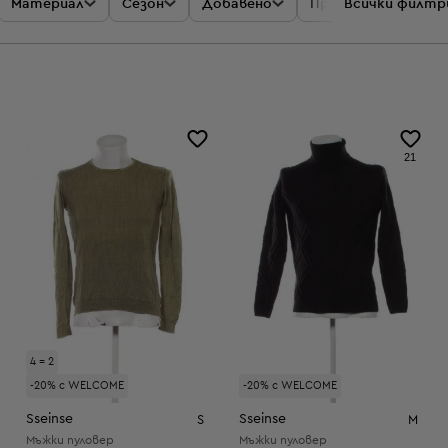
Материал
Сезон
Добавено
Промоции
Всички филтр
Цен
21
4 = 2
-20% с WELCOME
-20% с WELCOME
Sseinse
Sseinse
S
M
Мъжки пуловер
Мъжки пуловер