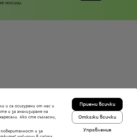
не носиш.
Приеми всички
и и са осигурени от нас и
те и за анализиране на
Откажи всички
аресали. Ако сте съгласни,
Управление
а поверителност и за
тките" най-долу в сайта.