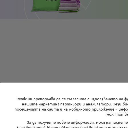
Remix Ви препоръчва да се съгласите с използването на 
нашите маркетинг партньори и анализатори. Тези бис
посещенията на сайта и на мобилното приложение - инфор
моля потвъ
За да получите повече информация, моля натиснете
бисквитките". Настройките на бисквитките може да ре