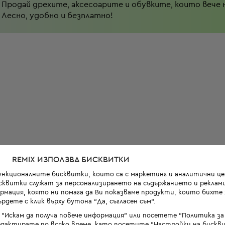
Продай дрехите, аксесоарите и обувките, които вече 
Лесно, удобно и безплатно!
REMIX ИЗПОЛЗВА БИСКВИТКИ
функционалните бисквитки, които са с маркетинг и аналитични цел
квитки служат за персонализирането на съдържанието и реклами
мация, която ни помага да Ви показваме продукти, които бихте х
рдете с клик върху бутона “Да, съгласен съм“.
 "Искам да получа повече информация" или посетете "Политика з
дактирате по всяко време, като посетите "Настройки на бискви