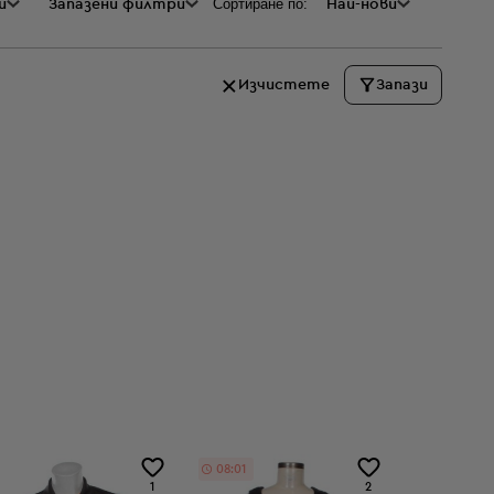
Сортиране по:
и
а
Запазени филтри
Най-нови
Изчистете
Запази
08:01
1
2