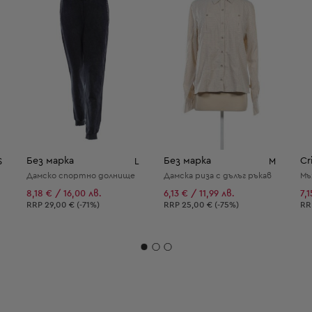
Без марка
Без марка
Cri
S
L
M
Дамско спортно долнище
Дамска риза с дълъг ръкав
Мъ
8,18 € / 16,00 лв.
6,13 € / 11,99 лв.
7,
Препоръчителна цена:
Препоръчителна цена:
Пр
RRP
29,00 € (-71%)
RRP
25,00 € (-75%)
R