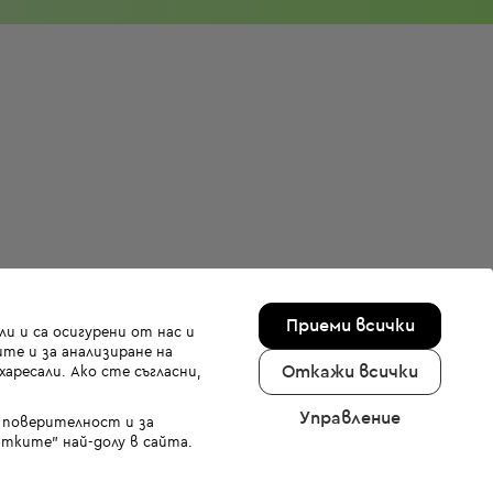
Приеми всички
и и са осигурени от нас и
те и за анализиране на
Откажи всички
аресали. Ако сте съгласни,
Управление
а поверителност и за
тките" най-долу в сайта.