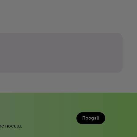
Продай
не носиш.