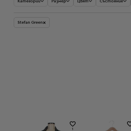
Категории
Размер
Цвят
Състояние
×
Stefan Green
1