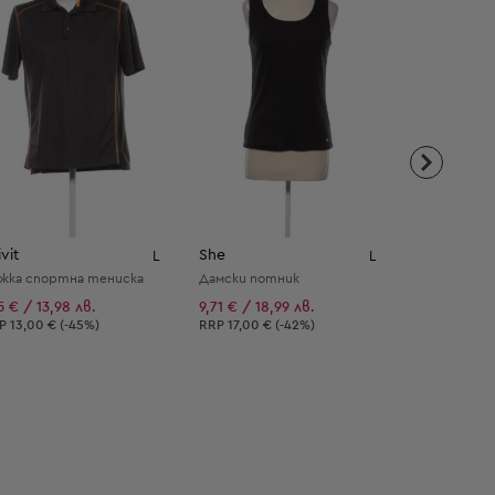
vit
She
Без марка
L
L
жка спортна тениска
Дамски потник
Дамска риза
15 € / 13,98 лв.
9,71 € / 18,99 лв.
9,71 € / 18,
епоръчителна цена:
Препоръчителна цена:
Препоръчит
RP
13,00 € (-45%)
RRP
17,00 € (-42%)
RRP
25,00 €