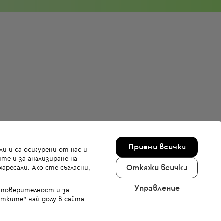
Приеми всички
и и са осигурени от нас и
те и за анализиране на
Откажи всички
аресали. Ако сте съгласни,
Управление
а поверителност и за
тките" най-долу в сайта.