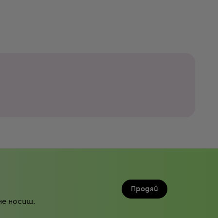
Продай
не носиш.