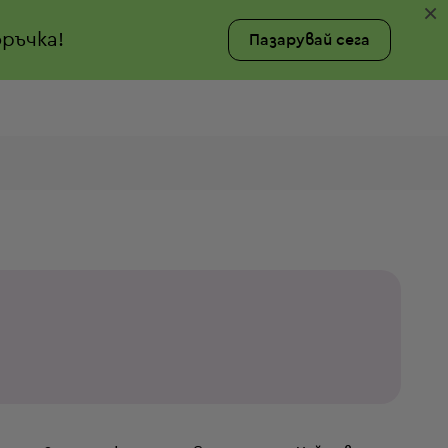
×
ръчка!
Пазарувай сега