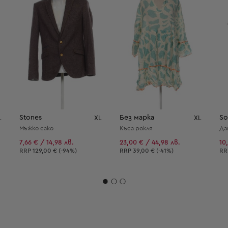
Stones
Без марка
So
L
XL
XL
Мъжко сако
Къса рокля
Да
7,66 € / 14,98 лв.
23,00 € / 44,98 лв.
10
Препоръчителна цена:
Препоръчителна цена:
Пр
RRP
129,00 € (-94%)
RRP
39,00 € (-41%)
R