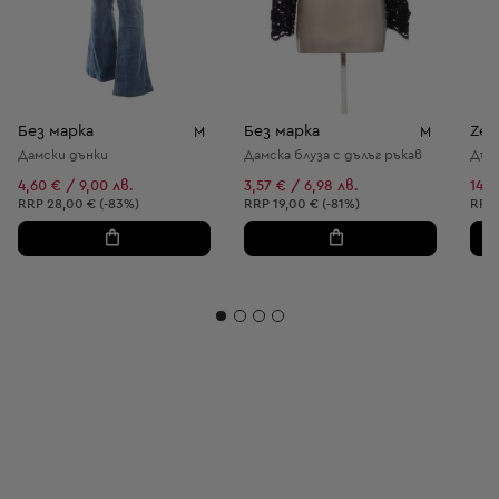
Без марка
Без марка
Zer
M
M
Дамски дънки
Дамска блуза с дълъг ръкав
Дълг
4,60 € / 9,00 лв.
3,57 € / 6,98 лв.
14,8
Препоръчителна цена:
Препоръчителна цена:
Пре
RRP
28,00 € (-83%)
RRP
19,00 € (-81%)
RRP