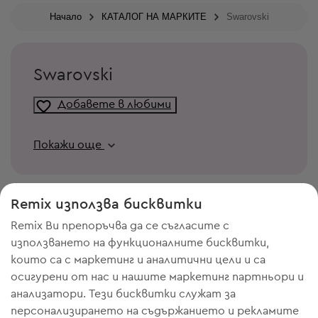
Начало
КАТАЛОГ НА МАРКИТЕ
Swarovski
Swarovski
Добавете в любими
Покажи още
Remix използва бисквитки
Remix Ви препоръчва да се съгласите с
използването на функционалните бисквитки,
които са с маркетинг и аналитични цели и са
осигурени от нас и нашите маркетинг партньори и
анализатори. Тези бисквитки служат за
персонализирането на съдържанието и рекламите
ИМАШ НУЖДА ОТ МЯСТО В