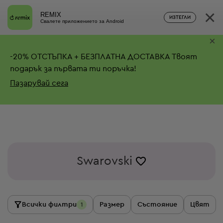
×
REMIX
ИЗТЕГЛИ
Свалете приложението за Android
×
-
20%
ОТСТЪПКА + БЕЗПЛАТНА ДОСТАВКА
Твоят
подарък за първата ти поръчка!
Пазарувай сега
Swarovski
Всички филтри
Размер
Състояние
Цвят
1