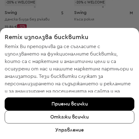
-20% с WELCOME
-20% с WELCOME
Swing
Swing
S
M
Дамска блуза без ръкави
Къса рокля
Начална цена:
15,84 €
-12%
Discount Price:
Намалена цена:
13,80 € / 26,99 лв.
35,00 € / 68,45 лв.
Remix използва бисквитки
Препоръчителна цена:
Препоръчителна цена:
RRP
79,00 € (-82%)
RRP
119,00 € (-70%)
Remix Ви препоръчва да се съгласите с
използването на функционалните бисквитки,
които са с маркетинг и аналитични цели и са
осигурени от нас и нашите маркетинг партньори и
72
анализатори. Тези бисквитки служат за
персонализирането на съдържанието и рекламите
и за анализиране на посещенията на сайта и на
мобилното приложение - информация, която ни
Приеми всички
помага да Ви показваме продукти, които бихте
харесали. Ако сте съгласни, моля потвърдете с
Откажи всички
клик върху бутона “Да, съгласен съм“.
Управление
За да получите повече информация, моля