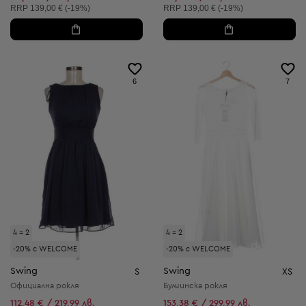
Препоръчителна цена:
Препоръчителна цена:
RRP
139,00 € (-19%)
RRP
139,00 € (-19%)
6
7
4 = 2
4 = 2
-20% с WELCOME
-20% с WELCOME
Swing
Swing
S
XS
Официална рокля
Булчинска рокля
112,48 € / 219,99 лв.
153,38 € / 299,99 лв.