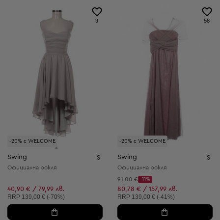
9
58
-20% с WELCOME
-20% с WELCOME
Swing
Swing
S
S
Официална рокля
Официална рокля
Начална цена:
91,00 €
-11%
Discount Price:
Намалена цена:
40,90 € / 79,99 лв.
80,78 € / 157,99 лв.
Препоръчителна цена:
Препоръчителна цена:
RRP
139,00 € (-70%)
RRP
139,00 € (-41%)