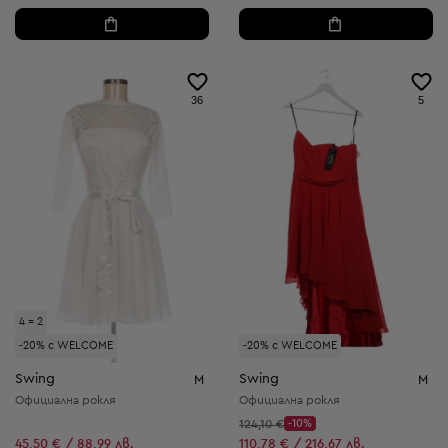
36
5
4 = 2
-20% с WELCOME
-20% с WELCOME
Swing
Swing
M
M
Официална рокля
Официална рокля
Начална цена:
124,10 €
-10%
Discount Price:
Намалена цена:
45,50 € / 88,99 лв.
110,78 € / 216,67 лв.