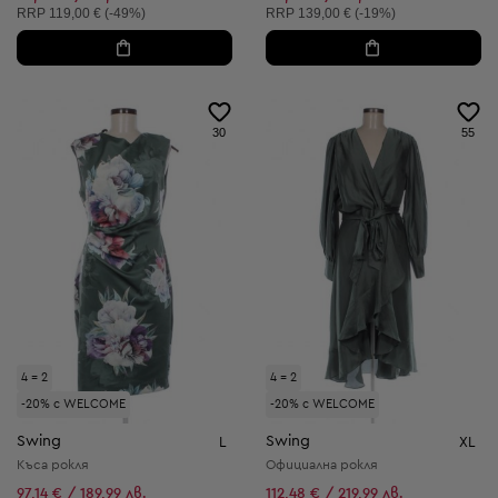
Препоръчителна цена:
Препоръчителна цена:
RRP
119,00 € (-49%)
RRP
139,00 € (-19%)
30
55
4 = 2
4 = 2
-20% с WELCOME
-20% с WELCOME
Swing
Swing
L
XL
Къса рокля
Официална рокля
97,14 € / 189,99 лв.
112,48 € / 219,99 лв.