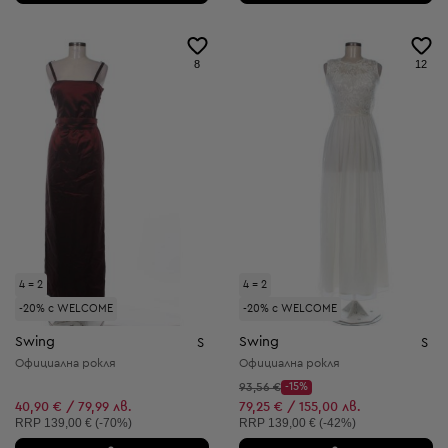
8
12
4 = 2
4 = 2
-20% с WELCOME
-20% с WELCOME
Swing
Swing
S
S
Официална рокля
Официална рокля
Начална цена:
93,56 €
-15%
Discount Price:
Намалена цена:
40,90 € / 79,99 лв.
79,25 € / 155,00 лв.
Препоръчителна цена:
Препоръчителна цена:
RRP
139,00 € (-70%)
RRP
139,00 € (-42%)