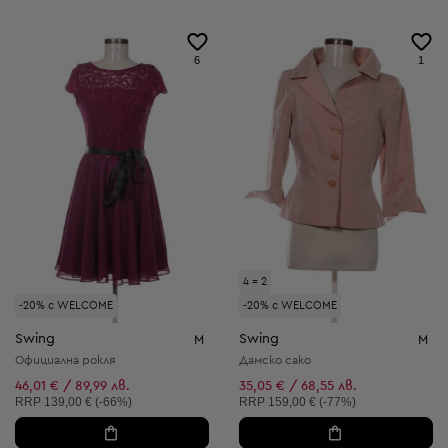
6
1
4 = 2
-20% с WELCOME
-20% с WELCOME
Swing
Swing
M
M
Официална рокля
Дамско сако
46,01 € / 89,99 лв.
35,05 € / 68,55 лв.
Препоръчителна цена:
Препоръчителна цена:
RRP
139,00 € (-66%)
RRP
159,00 € (-77%)