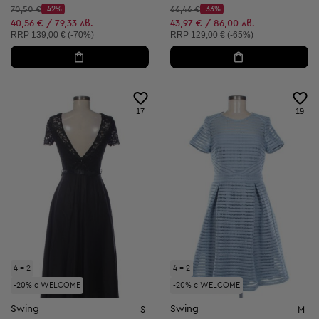
Начална цена:
Начална цена:
70,50 €
-42%
66,46 €
-33%
Discount Price:
Discount Price:
Намалена цена:
Намалена цена:
40,56 € / 79,33 лв.
43,97 € / 86,00 лв.
Препоръчителна цена:
Препоръчителна цена:
RRP
139,00 € (-70%)
RRP
129,00 € (-65%)
17
19
4 = 2
4 = 2
-20% с WELCOME
-20% с WELCOME
Swing
Swing
S
M