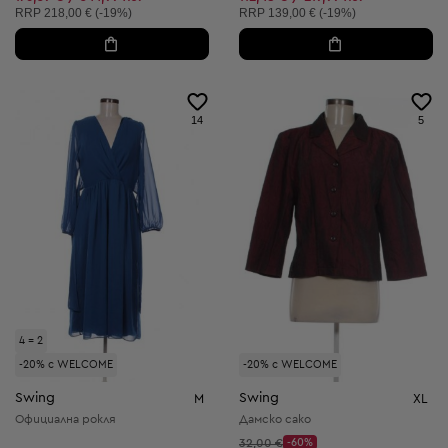
Препоръчителна цена:
Препоръчителна цена:
RRP
218,00 € (-19%)
RRP
139,00 € (-19%)
14
5
4 = 2
-20% с WELCOME
-20% с WELCOME
Swing
Swing
M
XL
Официална рокля
Дамско сако
Начална цена:
32,00 €
-60%