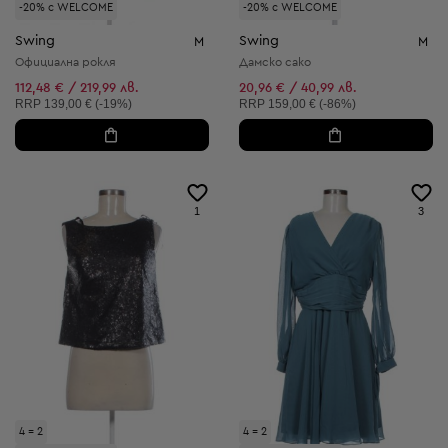
-20% с WELCOME
-20% с WELCOME
Swing
Swing
M
M
Официална рокля
Дамско сако
112,48 € / 219,99 лв.
20,96 € / 40,99 лв.
Препоръчителна цена:
Препоръчителна цена:
RRP
139,00 € (-19%)
RRP
159,00 € (-86%)
1
3
4 = 2
4 = 2