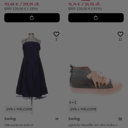
Discount Price:
Намалена цена:
112,48 € / 219,99 лв.
12,74 € / 24,92 лв.
Препоръчителна цена:
Препоръчителна цена:
RRP
139,00 € (-19%)
RRP
159,00 € (-91%)
3
11
4 = 2
-20% с WELCOME
-20% с WELCOME
Swing
Swing
M
38
Официална рокля
Дамски кецове от еко кожа и текстил