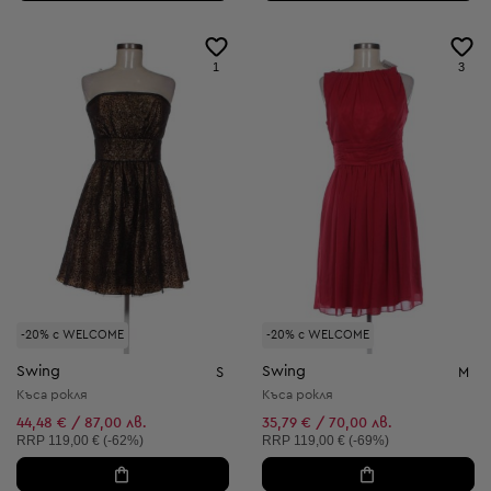
1
3
-20% с WELCOME
-20% с WELCOME
Swing
Swing
S
M
Къса рокля
Къса рокля
44,48 € / 87,00 лв.
35,79 € / 70,00 лв.
Препоръчителна цена:
Препоръчителна цена:
RRP
119,00 € (-62%)
RRP
119,00 € (-69%)