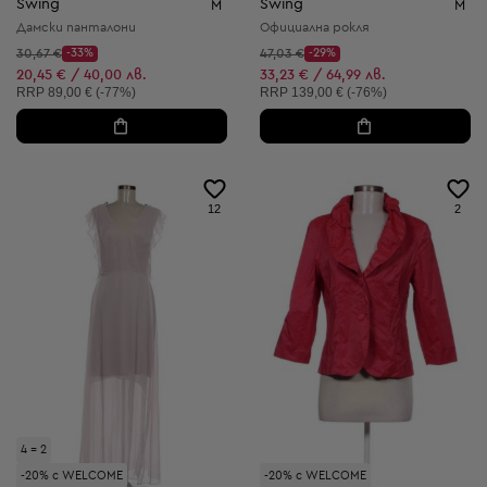
Swing
Swing
M
M
Дамски панталони
Официална рокля
Начална цена:
Начална цена:
30,67 €
-33%
47,03 €
-29%
Discount Price:
Discount Price:
Намалена цена:
Намалена цена:
20,45 € / 40,00 лв.
33,23 € / 64,99 лв.
Препоръчителна цена:
Препоръчителна цена:
RRP
89,00 € (-77%)
RRP
139,00 € (-76%)
12
2
4 = 2
-20% с WELCOME
-20% с WELCOME