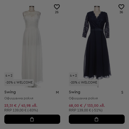
26
36
4 = 2
4 = 2
-20% с WELCOME
-20% с WELCOME
Swing
Swing
M
S
Официална рокля
Официална рокля
23,51 € / 45,98 лв.
68,00 € / 133,00 лв.
Препоръчителна цена:
Препоръчителна цена:
RRP
139,00 € (-83%)
RRP
139,00 € (-51%)