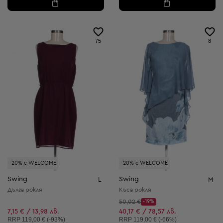
75
8
-20% с WELCOME
-20% с WELCOME
Swing
Swing
L
M
Дълга рокля
Къса рокля
Начална цена:
50,02 €
-19%
Discount Price:
Намалена цена:
7,15 € / 13,98 лв.
40,17 € / 78,57 лв.
Препоръчителна цена:
Препоръчителна цена:
RRP
119,00 € (-93%)
RRP
119,00 € (-66%)