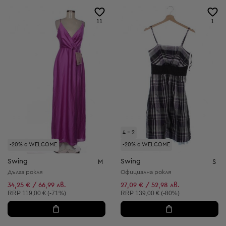
11
1
4 = 2
-20% с WELCOME
-20% с WELCOME
Swing
Swing
M
S
Дълга рокля
Официална рокля
34,25 € / 66,99 лв.
27,09 € / 52,98 лв.
Препоръчителна цена:
Препоръчителна цена:
RRP
119,00 € (-71%)
RRP
139,00 € (-80%)