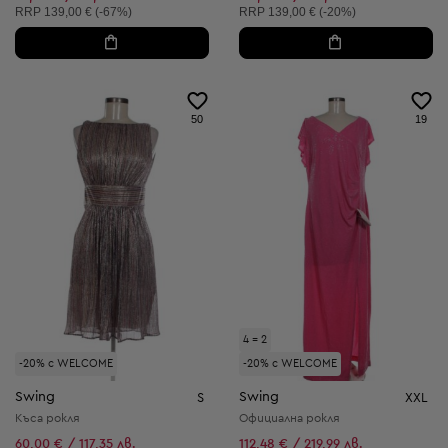
Препоръчителна цена:
Препоръчителна цена:
RRP
139,00 € (-67%)
RRP
139,00 € (-20%)
50
19
4 = 2
-20% с WELCOME
-20% с WELCOME
Swing
Swing
S
XXL
Къса рокля
Официална рокля
60,00 € / 117,35 лв.
112,48 € / 219,99 лв.