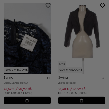
4 = 2
-20% с WELCOME
-20% с WELCOME
Swing
Swing
M
S
Официална рокля
Дамско сако
46,52 € / 90,99 лв.
18,40 € / 35,99 лв.
Препоръчителна цена:
Препоръчителна цена:
RRP
139,00 € (-66%)
RRP
159,00 € (-88%)