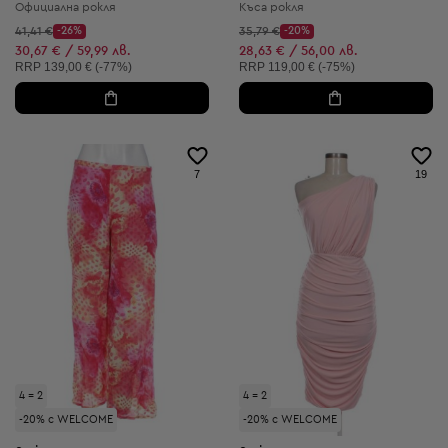
Официална рокля
Къса рокля
Начална цена:
Начална цена:
41,41 €
-26%
35,79 €
-20%
Discount Price:
Discount Price:
Намалена цена:
Намалена цена:
30,67 € / 59,99 лв.
28,63 € / 56,00 лв.
Препоръчителна цена:
Препоръчителна цена:
RRP
139,00 € (-77%)
RRP
119,00 € (-75%)
7
19
4 = 2
4 = 2
-20% с WELCOME
-20% с WELCOME