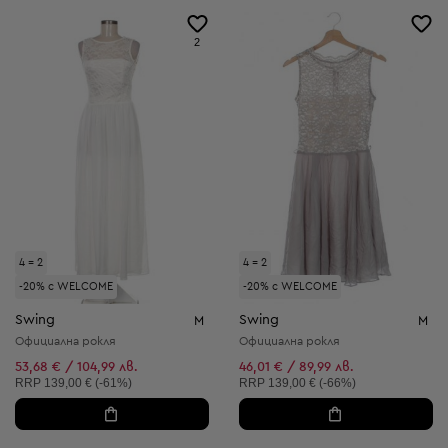
2
4 = 2
4 = 2
-20% с WELCOME
-20% с WELCOME
Swing
Swing
M
M
Официална рокля
Официална рокля
53,68 € / 104,99 лв.
46,01 € / 89,99 лв.
Препоръчителна цена:
Препоръчителна цена:
RRP
139,00 € (-61%)
RRP
139,00 € (-66%)