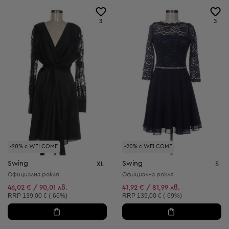
3
3
-20% с WELCOME
-20% с WELCOME
Swing
Swing
XL
S
Официална рокля
Официална рокля
46,02 € / 90,01 лв.
41,92 € / 81,99 лв.
Препоръчителна цена:
Препоръчителна цена:
RRP
139,00 € (-66%)
RRP
139,00 € (-69%)