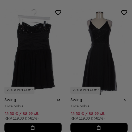
1
-20% с WELCOME
-20% с WELCOME
Swing
Swing
M
S
Къса рокля
Къса рокля
45,50 € / 88,99 лв.
45,50 € / 88,99 лв.
Препоръчителна цена:
Препоръчителна цена:
RRP
119,00 € (-61%)
RRP
119,00 € (-61%)