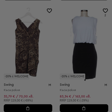
2
-20% с WELCOME
-20% с WELCOME
Swing
Swing
M
M
Къса рокля
Къса рокля
35,79 € / 70,00 лв.
83,34 € / 163,00 лв.
Препоръчителна цена:
Препоръчителна цена:
RRP
119,00 € (-69%)
RRP
119,00 € (-29%)