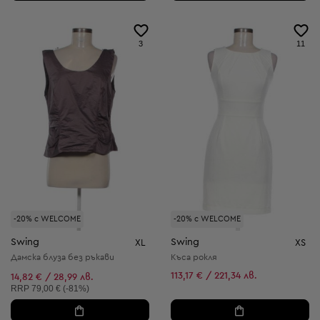
3
11
-20% с WELCOME
-20% с WELCOME
Swing
Swing
XL
XS
Дамска блуза без ръкави
Къса рокля
113,17 € / 221,34 лв.
14,82 € / 28,99 лв.
Препоръчителна цена:
RRP
79,00 € (-81%)