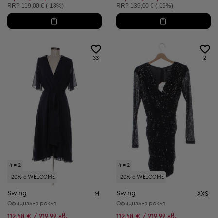
Препоръчителна цена:
Препоръчителна цена:
RRP
119,00 € (-18%)
RRP
139,00 € (-19%)
33
2
4 = 2
4 = 2
-20% с WELCOME
-20% с WELCOME
Swing
Swing
M
XXS
Официална рокля
Официална рокля
112,48 € / 219,99 лв.
112,48 € / 219,99 лв.