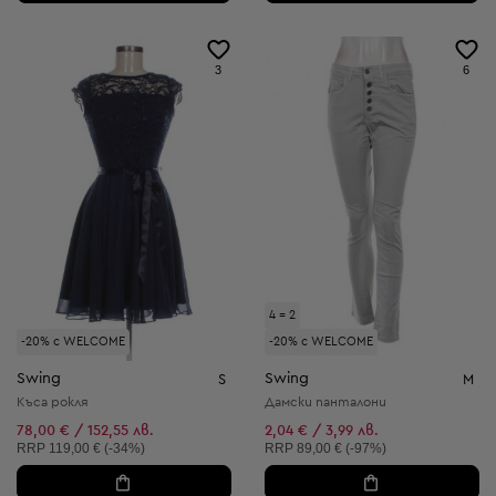
3
6
4 = 2
-20% с WELCOME
-20% с WELCOME
Swing
Swing
S
M
Къса рокля
Дамски панталони
78,00 € / 152,55 лв.
2,04 € / 3,99 лв.
Препоръчителна цена:
Препоръчителна цена:
RRP
119,00 € (-34%)
RRP
89,00 € (-97%)