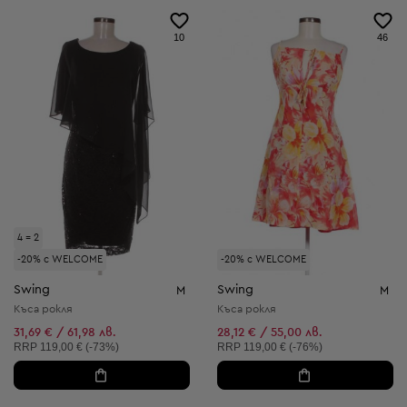
10
46
4 = 2
-20% с WELCOME
-20% с WELCOME
Swing
Swing
M
M
Къса рокля
Къса рокля
31,69 € / 61,98 лв.
28,12 € / 55,00 лв.
Препоръчителна цена:
Препоръчителна цена:
RRP
119,00 € (-73%)
RRP
119,00 € (-76%)