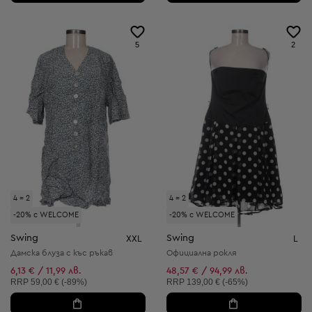
5
2
4 = 2
4 = 2
-20% с WELCOME
-20% с WELCOME
Swing
Swing
XXL
L
Дамска блуза с къс ръкав
Официална рокля
6,13 € / 11,99 лв.
48,57 € / 94,99 лв.
Препоръчителна цена:
Препоръчителна цена:
RRP
59,00 € (-89%)
RRP
139,00 € (-65%)