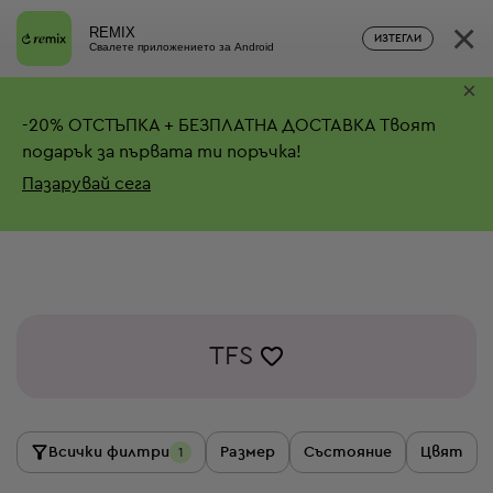
×
REMIX
ИЗТЕГЛИ
Свалете приложението за Android
×
-
20%
ОТСТЪПКА + БЕЗПЛАТНА ДОСТАВКА
Твоят
подарък за първата ти поръчка!
Пазарувай сега
TFS
Всички филтри
Размер
Състояние
Цвят
1