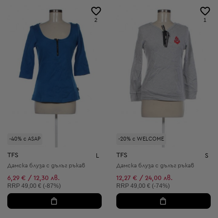
2
1
-40% с ASAP
-20% с WELCOME
TFS
TFS
L
S
Дамска блуза с дълъг ръкав
Дамска блуза с дълъг ръкав
6,29 € / 12,30 лв.
12,27 € / 24,00 лв.
Препоръчителна цена:
Препоръчителна цена:
RRP
49,00 € (-87%)
RRP
49,00 € (-74%)