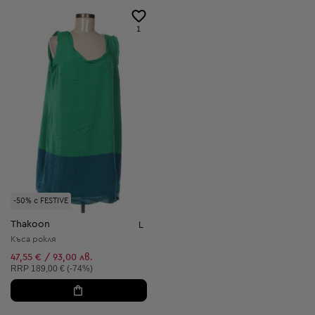
1
-50% с FESTIVE
Thakoon
L
Къса рокля
47,55 € / 93,00 лв.
Препоръчителна цена:
RRP
189,00 € (-74%)