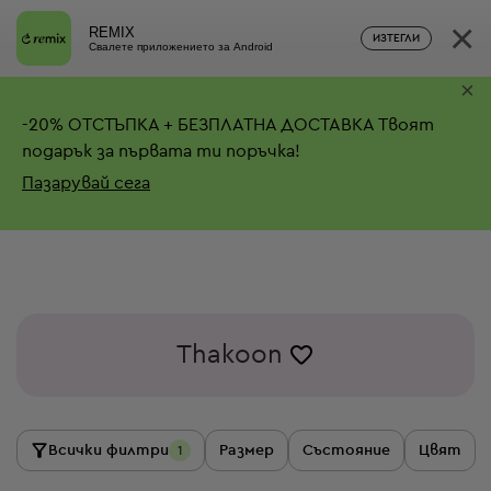
×
REMIX
ИЗТЕГЛИ
Свалете приложението за Android
×
-
20%
ОТСТЪПКА + БЕЗПЛАТНА ДОСТАВКА
Твоят
подарък за първата ти поръчка!
Пазарувай сега
Thakoon
Всички филтри
Размер
Състояние
Цвят
1