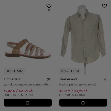
33
-50% с FESTIVE
-50% с FESTIVE
Timberland
Timberland
37
M
Дамски сандали от естествена кожа
Мъжка риза с дълъг ръкав
69,02 € / 134,99 лв.
43,45 € / 84,98 лв.
Препоръчителна цена:
Препоръчителна цена:
RRP
179,00 € (-61%)
RRP
99,00 € (-56%)