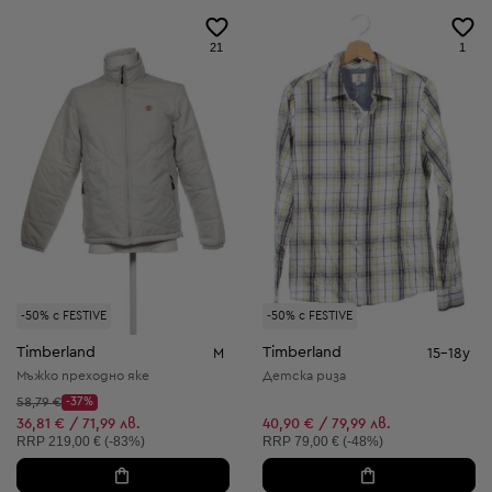
21
1
-50% с FESTIVE
-50% с FESTIVE
Timberland
Timberland
M
15-18y
Мъжко преходно яке
Детска риза
Начална цена:
58,79 €
-37%
Discount Price:
Намалена цена:
36,81 € / 71,99 лв.
40,90 € / 79,99 лв.
Препоръчителна цена:
Препоръчителна цена:
RRP
219,00 € (-83%)
RRP
79,00 € (-48%)