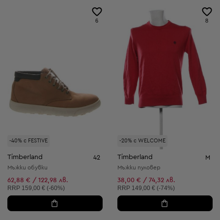
6
8
-40% с FESTIVE
-20% с WELCOME
Timberland
Timberland
42
M
Мъжки обувки
Мъжки пуловер
62,88 € / 122,98 лв.
38,00 € / 74,32 лв.
Препоръчителна цена:
Препоръчителна цена:
RRP
159,00 € (-60%)
RRP
149,00 € (-74%)