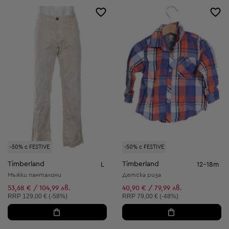
-50% с FESTIVE
-50% с FESTIVE
Timberland
Timberland
L
12-18m
Мъжки панталони
Детска риза
53,68 € / 104,99 лв.
40,90 € / 79,99 лв.
Препоръчителна цена:
Препоръчителна цена:
RRP
129,00 € (-58%)
RRP
79,00 € (-48%)