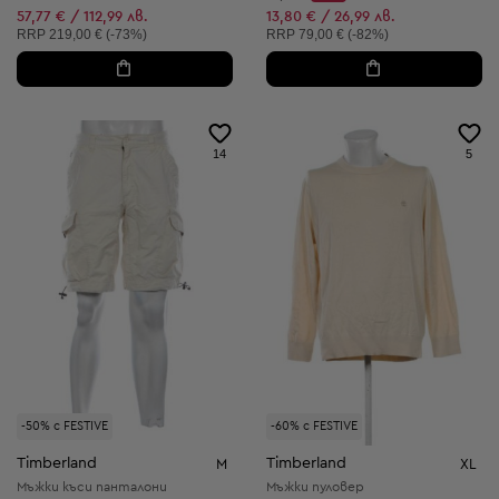
Discount Price:
Намалена цена:
57,77 € / 112,99 лв.
13,80 € / 26,99 лв.
Препоръчителна цена:
Препоръчителна цена:
RRP
219,00 € (-73%)
RRP
79,00 € (-82%)
14
5
-50% с FESTIVE
-60% с FESTIVE
Timberland
Timberland
M
XL
Мъжки къси панталони
Мъжки пуловер