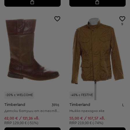
9
-20% с WELCOME
-45% с FESTIVE
Timberland
Timberland
39½
L
Детски ботуши от естествена кожа
Мъжко преходно яке
62,00 € / 121,26 лв.
55,00 € / 107,57 лв.
Препоръчителна цена:
Препоръчителна цена:
RRP
129,00 € (-51%)
RRP
219,00 € (-74%)