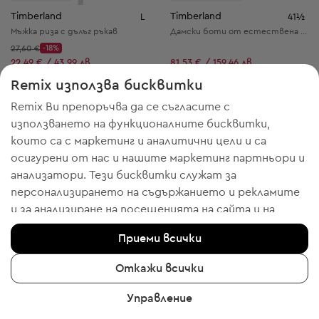
Timberland
Timberland
L
41½
Мъжка риза с дълъг ръкав
Дамски боти от естествена кожа
Начална цена:
27,60 €
-18%
Discount Price:
Намалена цена:
22,49 € / 43,99 лв.
81,53 € / 159,46 лв.
Препоръчителна цена:
Препоръчителна цена:
RRP
99,00 € (-77%)
RRP
249,00 € (-67%)
Remix използва бисквитки
Remix Ви препоръчва да се съгласите с
използването на функционалните бисквитки,
които са с маркетинг и аналитични цели и са
17
5
осигурени от нас и нашите маркетинг партньори и
анализатори. Тези бисквитки служат за
персонализирането на съдържанието и рекламите
и за анализиране на посещенията на сайта и на
мобилното приложение - информация, която ни
Приеми всички
помага да Ви показваме продукти, които бихте
харесали. Ако сте съгласни, моля потвърдете с
Откажи всички
клик върху бутона “Да, съгласен съм“.
Управление
За да получите повече информация, моля