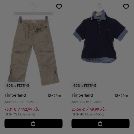
-50% с FESTIVE
-50% с FESTIVE
Timberland
Timberland
18-24m
18-24m
Детски панталони
Детска тениска
73,11 € / 142,99 лв.
25,56 € / 49,99 лв.
Препоръчителна цена:
Препоръчителна цена:
RRP
79,00 € (-7%)
RRP
48,00 € (-46%)