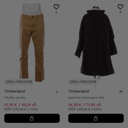
1
4
-20% с WELCOME
-20% с WELCOME
Timberland
Timberland
L
M
Мъжки дънки
Дамско преходно яке
41,00 € / 80,19 лв.
36,30 € / 71,00 лв.
Препоръчителна цена:
Препоръчителна цена:
RRP
139,00 € (-70%)
RRP
199,00 € (-81%)