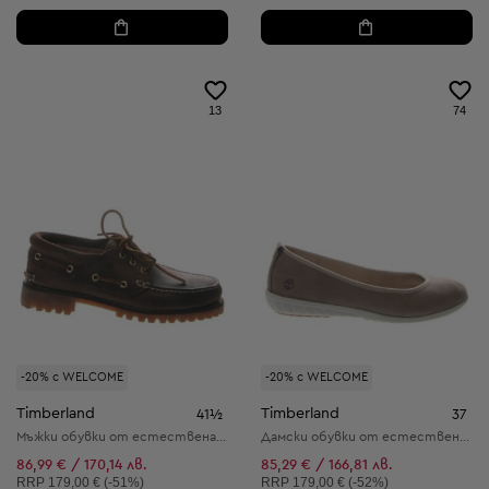
13
74
-20% с WELCOME
-20% с WELCOME
Timberland
Timberland
41½
37
Мъжки обувки от естествена кожа
Дамски обувки от естествена кожа
86,99 € / 170,14 лв.
85,29 € / 166,81 лв.
Препоръчителна цена:
Препоръчителна цена:
RRP
179,00 € (-51%)
RRP
179,00 € (-52%)