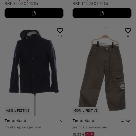
Препоръчителна цена:
Препоръчителна цена:
RRP
89,00 € (-75%)
RRP
142,00 € (-76%)
13
4
-45% с FESTIVE
-50% с FESTIVE
Timberland
Timberland
S
4-5y
Мъжко преходно яке
Детски панталони
Начална цена:
15,33 €
-10%