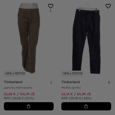
1
-50% с FESTIVE
-50% с FESTIVE
Timberland
Timberland
L
S
Дамски панталони
Мъжки дънки
53,68 € / 104,99 лв.
43,45 € / 84,98 лв.
Препоръчителна цена:
Препоръчителна цена:
RRP
139,00 € (-61%)
RRP
139,00 € (-68%)