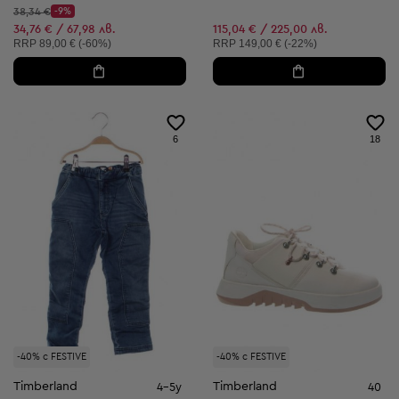
Начална цена:
38,34 €
-9%
Discount Price:
Намалена цена:
34,76 € / 67,98 лв.
115,04 € / 225,00 лв.
Препоръчителна цена:
Препоръчителна цена:
RRP
89,00 € (-60%)
RRP
149,00 € (-22%)
6
18
-40% с FESTIVE
-40% с FESTIVE
Timberland
Timberland
4-5y
40