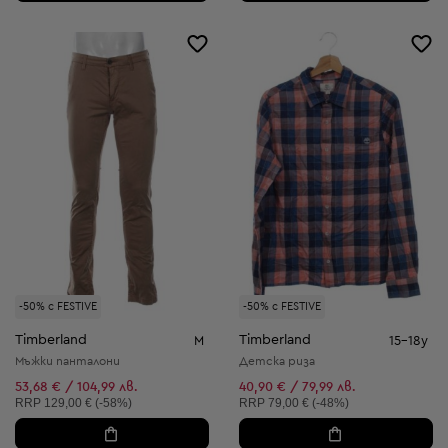
-50% с FESTIVE
-50% с FESTIVE
Timberland
Timberland
M
15-18y
Мъжки панталони
Детска риза
53,68 € / 104,99 лв.
40,90 € / 79,99 лв.
Препоръчителна цена:
Препоръчителна цена:
RRP
129,00 € (-58%)
RRP
79,00 € (-48%)