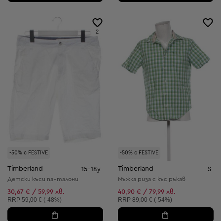
2
-50% с FESTIVE
-50% с FESTIVE
Timberland
Timberland
15-18y
S
Детски къси панталони
Мъжка риза с къс ръкав
30,67 € / 59,99 лв.
40,90 € / 79,99 лв.
Препоръчителна цена:
Препоръчителна цена:
RRP
59,00 € (-48%)
RRP
89,00 € (-54%)