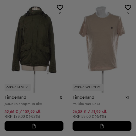
2
5
-50% с FESTIVE
-20% с WELCOME
Timberland
Timberland
S
XL
Дамско спортно яке
Мъжка тениска
52,66 € / 102,99 лв.
26,58 € / 51,99 лв.
Препоръчителна цена:
Препоръчителна цена:
RRP
139,00 € (-62%)
RRP
59,00 € (-54%)