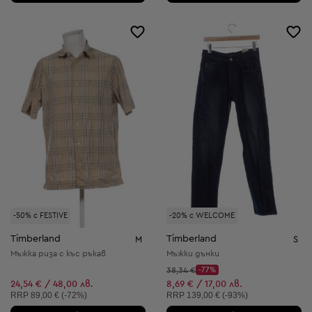
-50% с FESTIVE
-20% с WELCOME
Timberland
Timberland
M
S
Мъжка риза с къс ръкав
Мъжки дънки
Начална цена:
38,34 €
-77%
Discount Price:
Намалена цена:
24,54 € / 48,00 лв.
8,69 € / 17,00 лв.
Препоръчителна цена:
Препоръчителна цена:
RRP
89,00 € (-72%)
RRP
139,00 € (-93%)