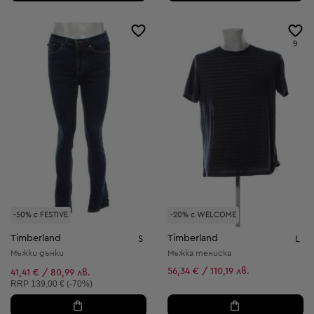
9
-50% с FESTIVE
-20% с WELCOME
Timberland
Timberland
S
L
Мъжки дънки
Мъжка тениска
56,34 € / 110,19 лв.
41,41 € / 80,99 лв.
Препоръчителна цена:
RRP
139,00 € (-70%)