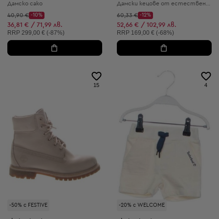
Дамско сако
Дамски кецове от естествена кожа
Начална цена:
Начална цена:
40,90 €
-10%
60,33 €
-12%
Discount Price:
Discount Price:
Намалена цена:
Намалена цена:
36,81 € / 71,99 лв.
52,66 € / 102,99 лв.
Препоръчителна цена:
Препоръчителна цена:
RRP
299,00 € (-87%)
RRP
169,00 € (-68%)
15
4
-50% с FESTIVE
-20% с WELCOME