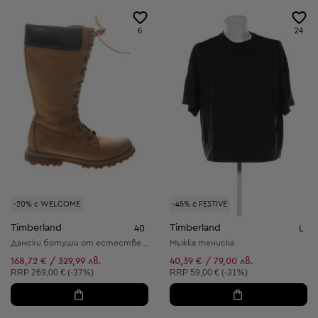
6
24
-20% с WELCOME
-45% с FESTIVE
Timberland
Timberland
40
L
Дамски ботуши от естествена кожа
Мъжка тениска
168,72 € / 329,99 лв.
40,39 € / 79,00 лв.
Препоръчителна цена:
Препоръчителна цена:
RRP
269,00 € (-37%)
RRP
59,00 € (-31%)