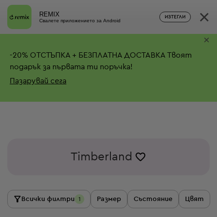
×
REMIX
ИЗТЕГЛИ
Свалете приложението за Android
×
-
20%
ОТСТЪПКА + БЕЗПЛАТНА ДОСТАВКА
Твоят
подарък за първата ти поръчка!
Пазарувай сега
Timberland
Всички филтри
Размер
Състояние
Цвят
1