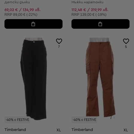
Детски дънки
Мъжки маратонки
69,02 € / 134,99 лв.
112,48 € / 219,99 лв.
Препоръчителна цена:
Препоръчителна цена:
RRP
89,00 € (-22%)
RRP
139,00 € (-19%)
7
5
-40% с FESTIVE
-40% с FESTIVE
Timberland
Timberland
XL
XL