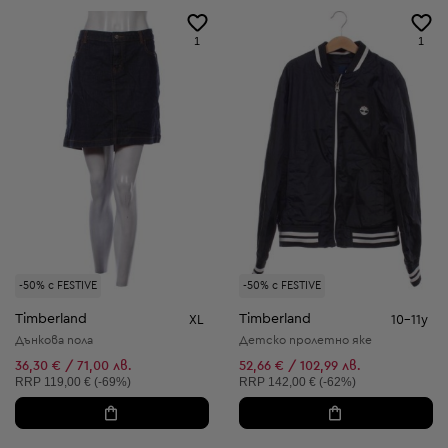
1
1
-50% с FESTIVE
-50% с FESTIVE
Timberland
Timberland
XL
10-11y
Дънкова пола
Детско пролетно яке
36,30 € / 71,00 лв.
52,66 € / 102,99 лв.
Препоръчителна цена:
Препоръчителна цена:
RRP
119,00 € (-69%)
RRP
142,00 € (-62%)