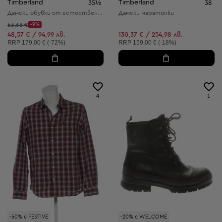
Timberland
Timberland
35½
38
Дамски обувки от естествена кожа
Дамски маратонки
Начална цена:
53,68 €
-9%
Discount Price:
Намалена цена:
48,57 € / 94,99 лв.
130,37 € / 254,98 лв.
Препоръчителна цена:
Препоръчителна цена:
RRP
179,00 € (-72%)
RRP
159,00 € (-18%)
4
1
-50% с FESTIVE
-20% с WELCOME