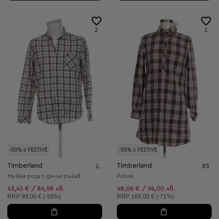
2
1
-50% с FESTIVE
-50% с FESTIVE
Timberland
Timberland
L
XS
Мъжка риза с дълъг ръкав
Рокля
43,45 € / 84,98 лв.
48,06 € / 94,00 лв.
Препоръчителна цена:
Препоръчителна цена:
RRP
99,00 € (-56%)
RRP
169,00 € (-71%)