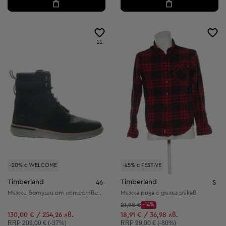
11
-20% с WELCOME
-45% с FESTIVE
Timberland
Timberland
46
S
Мъжки ботуши от естествена кожа
Мъжка риза с дълъг ръкав
Начална цена:
21,98 €
-14%
Discount Price:
Намалена цена:
130,00 € / 254,26 лв.
18,91 € / 36,98 лв.
Препоръчителна цена:
Препоръчителна цена:
RRP
209,00 € (-37%)
RRP
99,00 € (-80%)