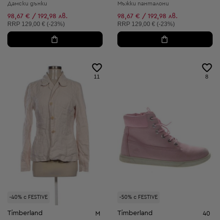
Дамски дънки
Мъжки панталони
98,67 € / 192,98 лв.
98,67 € / 192,98 лв.
Препоръчителна цена:
Препоръчителна цена:
RRP
129,00 € (-23%)
RRP
129,00 € (-23%)
11
8
-40% с FESTIVE
-50% с FESTIVE
Timberland
Timberland
M
40