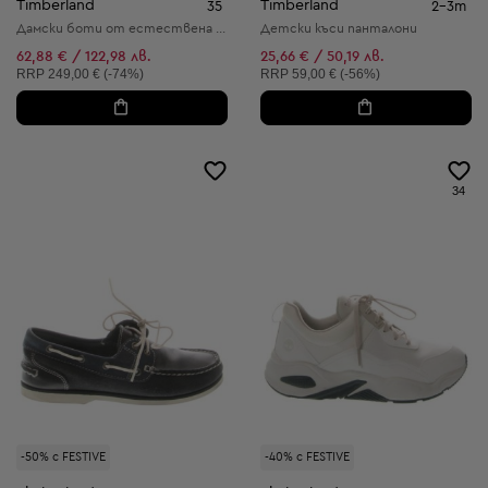
Timberland
Timberland
35
2-3m
Дамски боти от естествена кожа
Детски къси панталони
62,88 € / 122,98 лв.
25,66 € / 50,19 лв.
Препоръчителна цена:
Препоръчителна цена:
RRP
249,00 € (-74%)
RRP
59,00 € (-56%)
34
-50% с FESTIVE
-40% с FESTIVE