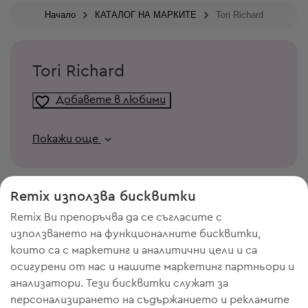
Начало
КАТАЛОГ НА МАРКИТЕ
Tori Richard
Tori Richard
Добавете в любими
Покажи още
Remix използва бисквитки
Remix Ви препоръчва да се съгласите с
използването на функционалните бисквитки,
които са с маркетинг и аналитични цели и са
осигурени от нас и нашите маркетинг партньори и
анализатори. Тези бисквитки служат за
персонализирането на съдържанието и рекламите
ИМАШ НУЖДА ОТ МЯСТО В