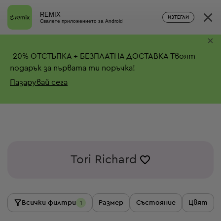
×
REMIX
ИЗТЕГЛИ
Свалете приложението за Android
×
-
20%
ОТСТЪПКА + БЕЗПЛАТНА ДОСТАВКА
Твоят
подарък за първата ти поръчка!
Пазарувай сега
Tori Richard
Всички филтри
Размер
Състояние
Цвят
1