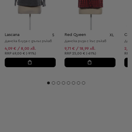
Lascana
Red Queen
Cam
S
XL
Дамска блуза с дълъг ръкав
Дамска риза с къс ръкав
Дам
4,09 € / 8,00 лв.
9,71 € / 18,99 лв.
2,04
Препоръчителна цена:
Препоръчителна цена:
Пре
RRP
49,00 € (-91%)
RRP
25,00 € (-61%)
RRP