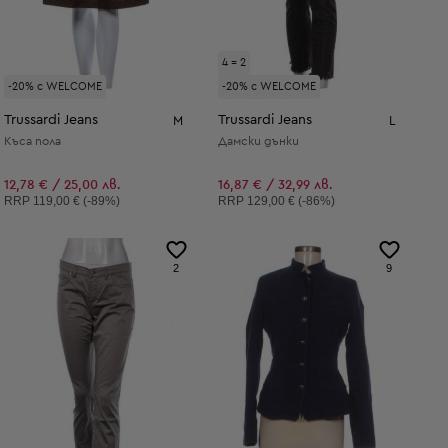
4 = 2
-20% с WELCOME
-20% с WELCOME
Trussardi Jeans
Trussardi Jeans
M
L
Къса пола
Дамски дънки
12,78 € / 25,00 лв.
16,87 € / 32,99 лв.
Препоръчителна цена:
Препоръчителна цена:
RRP
119,00 € (-89%)
RRP
129,00 € (-86%)
2
9