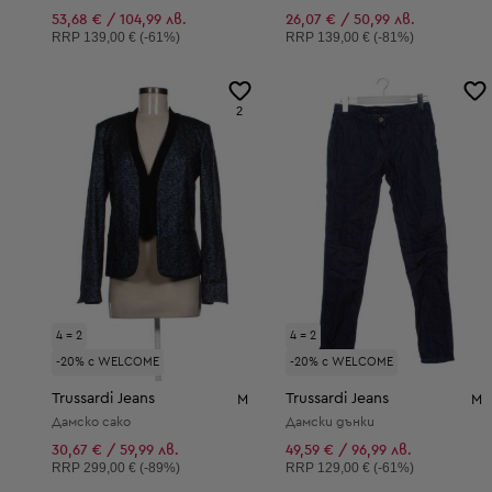
53,68 € / 104,99 лв.
26,07 € / 50,99 лв.
Препоръчителна цена:
Препоръчителна цена:
RRP
139,00 € (-61%)
RRP
139,00 € (-81%)
2
4 = 2
4 = 2
-20% с WELCOME
-20% с WELCOME
Trussardi Jeans
Trussardi Jeans
M
M
Дамско сако
Дамски дънки
30,67 € / 59,99 лв.
49,59 € / 96,99 лв.
Препоръчителна цена:
Препоръчителна цена:
RRP
299,00 € (-89%)
RRP
129,00 € (-61%)