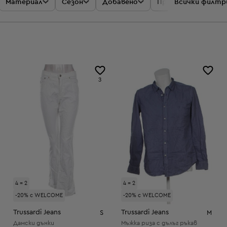
Материал
Сезон
Добавено
Промоции
Всички филтр
Цен
3
4 = 2
4 = 2
-20% с WELCOME
-20% с WELCOME
Trussardi Jeans
Trussardi Jeans
S
M
Дамски дънки
Мъжка риза с дълъг ръкав