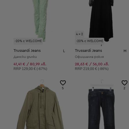
4 = 2
-20% с WELCOME
-20% с WELCOME
Trussardi Jeans
Trussardi Jeans
L
M
Дамски дънки
Официална рокля
41,41 € / 80,99 лв.
28,63 € / 56,00 лв.
Препоръчителна цена:
Препоръчителна цена:
RRP
129,00 € (-67%)
RRP
219,00 € (-86%)
5
2