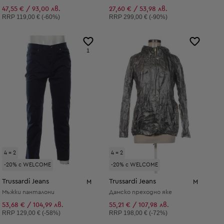
47,55 € / 93,00 лв.
27,60 € / 53,98 лв.
Препоръчителна цена:
Препоръчителна цена:
RRP
119,00 € (-60%)
RRP
299,00 € (-90%)
1
4 = 2
4 = 2
-20% с WELCOME
-20% с WELCOME
Trussardi Jeans
Trussardi Jeans
M
M
Мъжки панталони
Дамско преходно яке
53,68 € / 104,99 лв.
55,21 € / 107,98 лв.
Препоръчителна цена:
Препоръчителна цена:
RRP
129,00 € (-58%)
RRP
198,00 € (-72%)