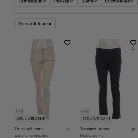
Категории
Размер
Цвят
Състояние
×
Trussardi Jeans
1
4 = 2
4 = 2
-20% с WELCOME
-20% с WELCOME
Trussardi Jeans
Trussardi Jeans
M
M
Дамски панталони
Мъжки дънки