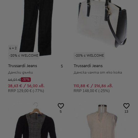
4 = 2
-20% с WELCOME
-20% с WELCOME
Trussardi Jeans
Trussardi Jeans
S
Дамски дънки
Дамска чанта от еко кожа
Начална цена:
46,01 €
-37%
Discount Price:
Намалена цена:
28,63 € / 56,00 лв.
110,88 € / 216,86 лв.
Препоръчителна цена:
Препоръчителна цена:
RRP
129,00 € (-77%)
RRP
148,00 € (-25%)
5
13