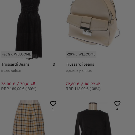
-20% с WELCOME
-20% с WELCOME
Trussardi Jeans
Trussardi Jeans
S
Къса рокля
Дамска раница
36,00 € / 70,41 лв.
72,60 € / 141,99 лв.
Препоръчителна цена:
Препоръчителна цена:
RRP
189,00 € (-80%)
RRP
118,00 € (-38%)
1
4