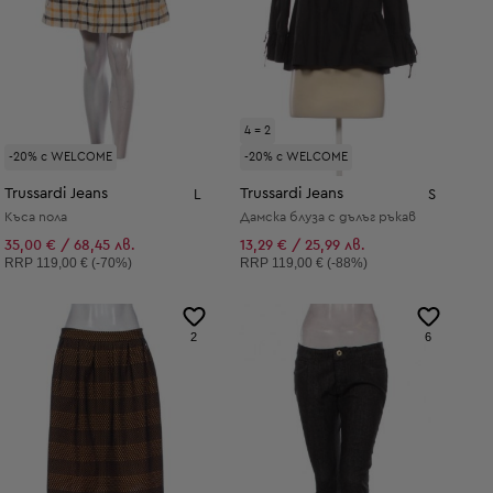
4 = 2
-20% с WELCOME
-20% с WELCOME
Trussardi Jeans
Trussardi Jeans
L
S
Къса пола
Дамска блуза с дълъг ръкав
35,00 € / 68,45 лв.
13,29 € / 25,99 лв.
Препоръчителна цена:
Препоръчителна цена:
RRP
119,00 € (-70%)
RRP
119,00 € (-88%)
2
6