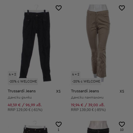
4 = 2
4 = 2
-20% с WELCOME
-20% с WELCOME
Trussardi Jeans
Trussardi Jeans
XS
XS
Дамски дънки
Дамски панталони
49,59 € / 96,99 лв.
19,94 € / 39,00 лв.
Препоръчителна цена:
Препоръчителна цена:
RRP
129,00 € (-61%)
RRP
139,00 € (-85%)
1
10