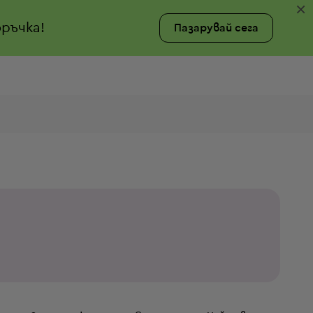
×
ръчка!
Пазарувай сега