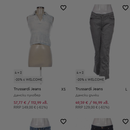
4 = 2
4 = 2
-20% с WELCOME
-20% с WELCOME
Trussardi Jeans
Trussardi Jeans
XS
L
Дамски пуловер
Дамски дънки
57,77 € / 112,99 лв.
49,59 € / 96,99 лв.
Препоръчителна цена:
Препоръчителна цена:
RRP
149,00 € (-61%)
RRP
129,00 € (-61%)