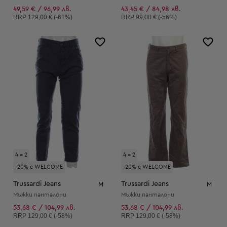
49,59 € / 96,99 лв.
43,45 € / 84,98 лв.
Препоръчителна цена:
Препоръчителна цена:
RRP
129,00 € (-61%)
RRP
99,00 € (-56%)
4 = 2
4 = 2
-20% с WELCOME
-20% с WELCOME
Trussardi Jeans
Trussardi Jeans
M
M
Мъжки панталони
Мъжки панталони
53,68 € / 104,99 лв.
53,68 € / 104,99 лв.
Препоръчителна цена:
Препоръчителна цена:
RRP
129,00 € (-58%)
RRP
129,00 € (-58%)