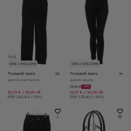
4 = 2
-20% с WELCOME
-20% с WELCOME
Trussardi Jeans
Trussardi Jeans
XS
M
Дамски панталони
Дамски дънки
Начална цена:
19,94 €
-38%
Discount Price:
Намалена цена:
32,72 € / 63,99 лв.
12,27 € / 24,00 лв.
Препоръчителна цена:
Препоръчителна цена:
RRP
139,00 € (-76%)
RRP
129,00 € (-90%)
1
89