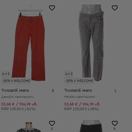
4 = 2
4 = 2
-20% с WELCOME
-20% с WELCOME
Trussardi Jeans
Trussardi Jeans
S
L
Дамски панталони
Мъжки панталони
53,68 € / 104,99 лв.
53,68 € / 104,99 лв.
Препоръчителна цена:
Препоръчителна цена:
RRP
139,00 € (-61%)
RRP
129,00 € (-58%)
2
5