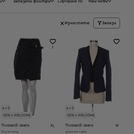
Сортиране по:
и
а
Запазени филтри
Най-нови
Изчистете
Запази
1
4 = 2
4 = 2
-20% с WELCOME
-20% с WELCOME
Trussardi Jeans
Trussardi Jeans
XL
M
Къса пола
Дамско сако