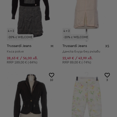
4 = 2
4 = 2
-20% с WELCOME
-20% с WELCOME
Trussardi Jeans
Trussardi Jeans
M
XS
Къса рокля
Дамска блуза без ръкави
28,63 € / 56,00 лв.
22,49 € / 43,99 лв.
Препоръчителна цена:
Препоръчителна цена:
RRP
189,00 € (-84%)
RRP
89,00 € (-74%)
10
3