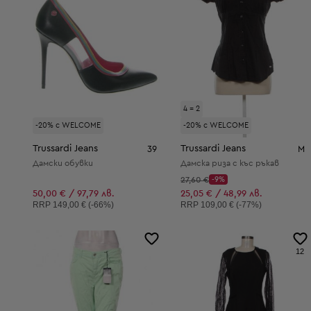
4 = 2
-20% с WELCOME
-20% с WELCOME
Trussardi Jeans
Trussardi Jeans
39
M
Дамски обувки
Дамска риза с къс ръкав
Начална цена:
27,60 €
-9%
Discount Price:
Намалена цена:
50,00 € / 97,79 лв.
25,05 € / 48,99 лв.
Препоръчителна цена:
Препоръчителна цена:
RRP
149,00 € (-66%)
RRP
109,00 € (-77%)
12