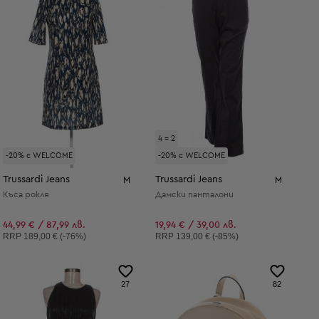
4 = 2
-20% с WELCOME
-20% с WELCOME
Trussardi Jeans
Trussardi Jeans
M
M
Къса рокля
Дамски панталони
44,99 € / 87,99 лв.
19,94 € / 39,00 лв.
Препоръчителна цена:
Препоръчителна цена:
RRP
189,00 € (-76%)
RRP
139,00 € (-85%)
27
82