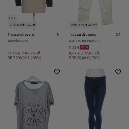
4 = 2
-20% с WELCOME
-20% с WELCOME
Trussardi Jeans
Trussardi Jeans
S
XS
Дамско сако
Дамски панталони
Начална цена:
11,38 €
-23%
Discount Price:
Намалена цена:
43,45 € / 84,98 лв.
8,69 € / 17,00 лв.
Препоръчителна цена:
Препоръчителна цена:
RRP
299,00 € (-85%)
RRP
29,00 € (-70%)