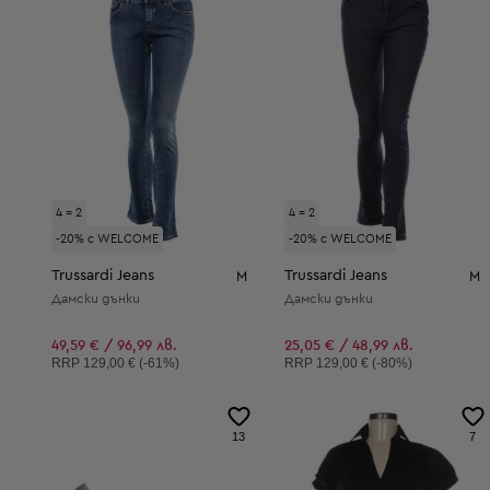
4 = 2
4 = 2
-20% с WELCOME
-20% с WELCOME
Trussardi Jeans
Trussardi Jeans
M
M
Дамски дънки
Дамски дънки
49,59 € / 96,99 лв.
25,05 € / 48,99 лв.
Препоръчителна цена:
Препоръчителна цена:
RRP
129,00 € (-61%)
RRP
129,00 € (-80%)
13
7