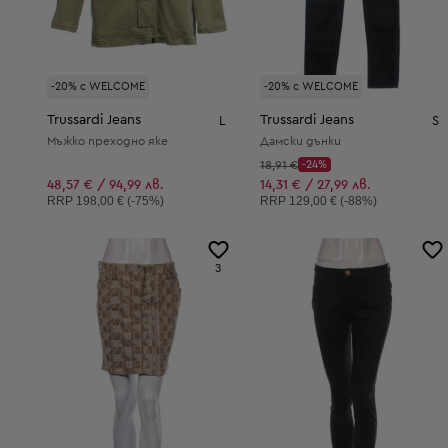
-20% с WELCOME
-20% с WELCOME
Trussardi Jeans
Trussardi Jeans
L
S
Мъжко преходно яке
Дамски дънки
Начална цена:
18,91 €
-24%
Discount Price:
Намалена цена:
48,57 € / 94,99 лв.
14,31 € / 27,99 лв.
Препоръчителна цена:
Препоръчителна цена:
RRP
198,00 € (-75%)
RRP
129,00 € (-88%)
3