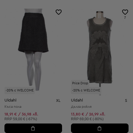
7
Price Drop
-20% с WELCOME
-20% с WELCOME
Uldahl
Uldahl
XL
S
Къса пола
Дълга рокля
18,91 € / 36,98 лв.
13,80 € / 26,99 лв.
Препоръчителна цена:
Препоръчителна цена:
RRP
59,00 € (-67%)
RRP
69,00 € (-80%)