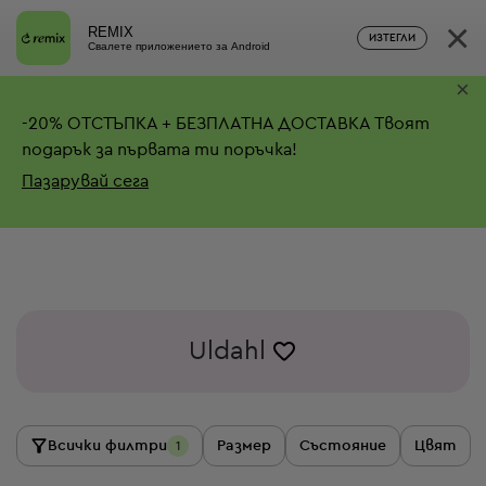
×
REMIX
ИЗТЕГЛИ
Свалете приложението за Android
×
-
20%
ОТСТЪПКА + БЕЗПЛАТНА ДОСТАВКА
Твоят
подарък за първата ти поръчка!
Пазарувай сега
Uldahl
Всички филтри
Размер
Състояние
Цвят
1