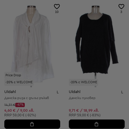
10
3
Price Drop
-20% с WELCOME
-20% с WELCOME
Uldahl
Uldahl
L
L
Дамска риза с дълъг ръкав
Дамски пуловер
Начална цена:
14,31 €
-67%
Discount Price:
Намалена цена:
4,60 € / 9,00 лв.
9,71 € / 18,99 лв.
Препоръчителна цена:
Препоръчителна цена:
RRP
59,00 € (-92%)
RRP
59,00 € (-83%)