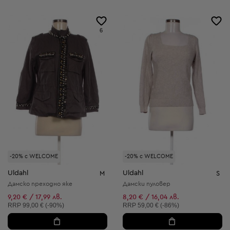
6
-20% с WELCOME
-20% с WELCOME
Uldahl
Uldahl
M
S
Дамско преходно яке
Дамски пуловер
9,20 € / 17,99 лв.
8,20 € / 16,04 лв.
Препоръчителна цена:
Препоръчителна цена:
RRP
99,00 € (-90%)
RRP
59,00 € (-86%)