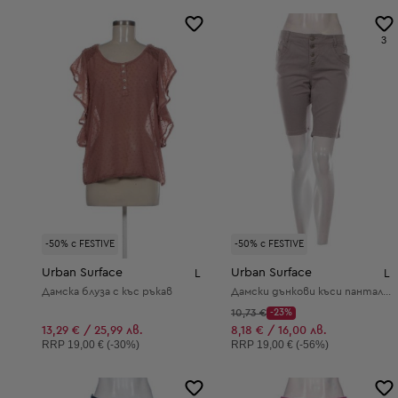
3
-50% с FESTIVE
-50% с FESTIVE
Urban Surface
Urban Surface
L
L
Дамска блуза с къс ръкав
Дамски дънкови къси панталони
Начална цена:
10,73 €
-23%
Discount Price:
Намалена цена:
13,29 € / 25,99 лв.
8,18 € / 16,00 лв.
Препоръчителна цена:
Препоръчителна цена:
RRP
19,00 € (-30%)
RRP
19,00 € (-56%)