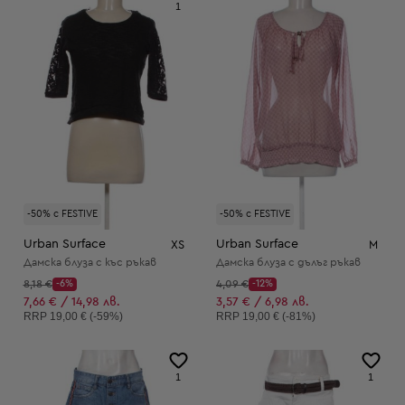
1
-50% с FESTIVE
-50% с FESTIVE
Urban Surface
Urban Surface
XS
M
Дамска блуза с къс ръкав
Дамска блуза с дълъг ръкав
Начална цена:
Начална цена:
8,18 €
-6%
4,09 €
-12%
Discount Price:
Discount Price:
Намалена цена:
Намалена цена:
7,66 € / 14,98 лв.
3,57 € / 6,98 лв.
Препоръчителна цена:
Препоръчителна цена:
RRP
19,00 € (-59%)
RRP
19,00 € (-81%)
1
1