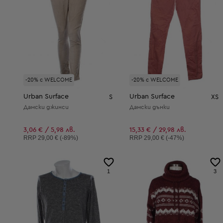
-20% с WELCOME
-20% с WELCOME
Urban Surface
Urban Surface
S
XS
Дамски джинси
Дамски дънки
3,06 € / 5,98 лв.
15,33 € / 29,98 лв.
Препоръчителна цена:
Препоръчителна цена:
RRP
29,00 € (-89%)
RRP
29,00 € (-47%)
1
3