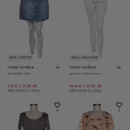
-50% с FESTIVE
-20% с WELCOME
Urban Surface
Urban Surface
M
XL
Дънкова пола
Дамски панталони
7,15 € / 13,98 лв.
19,42 € / 37,98 лв.
Препоръчителна цена:
Препоръчителна цена:
RRP
29,00 € (-75%)
RRP
29,00 € (-33%)
4
1