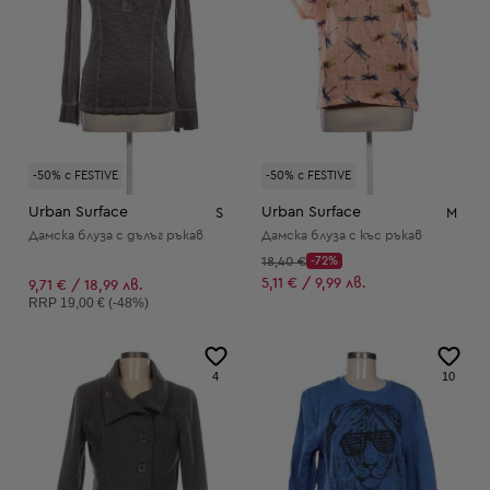
-50% с FESTIVE
-50% с FESTIVE
Urban Surface
Urban Surface
S
M
Дамска блуза с дълъг ръкав
Дамска блуза с къс ръкав
Начална цена:
18,40 €
-72%
Discount Price:
Намалена цена:
5,11 € / 9,99 лв.
9,71 € / 18,99 лв.
Препоръчителна цена:
RRP
19,00 € (-48%)
4
10