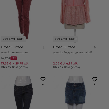
-20% с WELCOME
-20% с WELCOME
Urban Surface
Urban Surface
L
M
Дамски панталони
Дамска блуза с дълъг ръкав
Начална цена:
16,87 €
-9%
Discount Price:
Намалена цена:
15,33 € / 29,98 лв.
2,55 € / 4,99 лв.
Препоръчителна цена:
Препоръчителна цена:
RRP
29,00 € (-47%)
RRP
19,00 € (-86%)
1
1