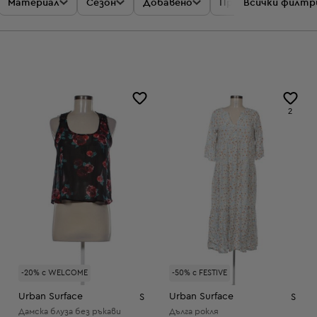
Материал
Сезон
Добавено
Промоции
Всички филтр
Цен
2
-20% с WELCOME
-50% с FESTIVE
Urban Surface
Urban Surface
S
S
Дамска блуза без ръкави
Дълга рокля