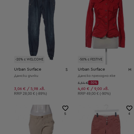
-20% с WELCOME
-50% с FESTIVE
Urban Surface
Urban Surface
S
M
Дамски дънки
Дамско преходно яке
Начална цена:
6,64 €
-30%
Discount Price:
Намалена цена:
3,06 € / 5,98 лв.
4,60 € / 9,00 лв.
Препоръчителна цена:
Препоръчителна цена:
RRP
28,00 € (-89%)
RRP
49,00 € (-90%)
5
4