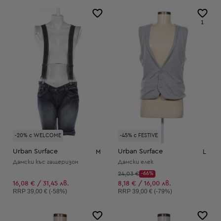
1
-20% с WELCOME
-45% с FESTIVE
Urban Surface
Urban Surface
M
L
Дамски къс гащеризон
Дамски елек
Начална цена:
24,03 €
-66%
Discount Price:
Намалена цена:
16,08 € / 31,45 лв.
8,18 € / 16,00 лв.
Препоръчителна цена:
Препоръчителна цена:
RRP
39,00 € (-58%)
RRP
39,00 € (-79%)