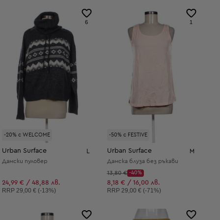
6
1
-20% с WELCOME
-50% с FESTIVE
Urban Surface
Urban Surface
L
M
Дамски пуловер
Дамска блуза без ръкави
Начална цена:
13,80 €
-40%
Discount Price:
Намалена цена:
24,99 € / 48,88 лв.
8,18 € / 16,00 лв.
Препоръчителна цена:
Препоръчителна цена:
RRP
29,00 € (-13%)
RRP
29,00 € (-71%)