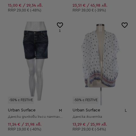
15,00 € / 29,34 лв.
23,51 € / 45,98 лв.
Препоръчителна цена:
Препоръчителна цена:
RRP
29,00 € (-48%)
RRP
39,00 € (-39%)
1
-50% с FESTIVE
-50% с FESTIVE
Urban Surface
Urban Surface
M
L
Дамски дънкови къси панталони
Дамска жилетка
11,24 € / 21,98 лв.
13,29 € / 25,99 лв.
Препоръчителна цена:
Препоръчителна цена:
RRP
19,00 € (-40%)
RRP
29,00 € (-54%)