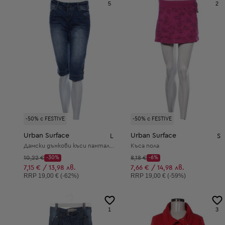
5
2
-50% с FESTIVE
-50% с FESTIVE
Urban Surface
Urban Surface
L
S
Дамски дънкови къси панталони
Къса пола
Начална цена:
Начална цена:
10,22 €
-30%
8,18 €
-6%
Discount Price:
Discount Price:
Намалена цена:
Намалена цена:
7,15 € / 13,98 лв.
7,66 € / 14,98 лв.
Препоръчителна цена:
Препоръчителна цена:
RRP
19,00 € (-62%)
RRP
19,00 € (-59%)
1
3