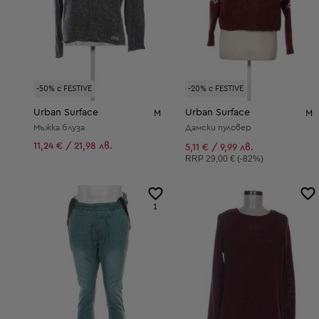
-50% с FESTIVE
-20% с FESTIVE
Urban Surface
Urban Surface
M
M
Мъжка блуза
Дамски пуловер
11,24 € / 21,98 лв.
5,11 € / 9,99 лв.
Препоръчителна цена:
RRP
29,00 € (-82%)
1