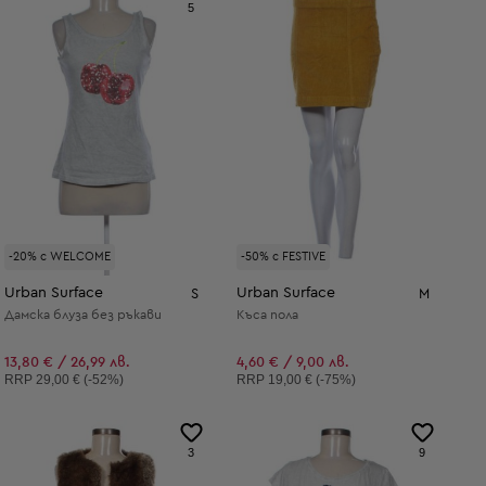
5
-20% с WELCOME
-50% с FESTIVE
Urban Surface
Urban Surface
S
M
Дамска блуза без ръкави
Къса пола
13,80 € / 26,99 лв.
4,60 € / 9,00 лв.
Препоръчителна цена:
Препоръчителна цена:
RRP
29,00 € (-52%)
RRP
19,00 € (-75%)
3
9