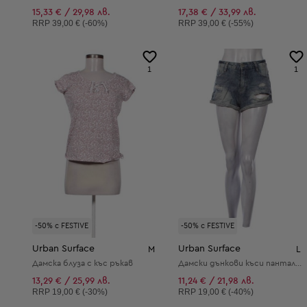
15,33 € / 29,98 лв.
17,38 € / 33,99 лв.
Препоръчителна цена:
Препоръчителна цена:
RRP
39,00 € (-60%)
RRP
39,00 € (-55%)
1
1
-50% с FESTIVE
-50% с FESTIVE
Urban Surface
Urban Surface
M
L
Дамска блуза с къс ръкав
Дамски дънкови къси панталони
13,29 € / 25,99 лв.
11,24 € / 21,98 лв.
Препоръчителна цена:
Препоръчителна цена:
RRP
19,00 € (-30%)
RRP
19,00 € (-40%)