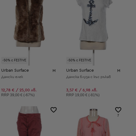
-50% с FESTIVE
-50% с FESTIVE
Urban Surface
Urban Surface
M
M
Дамски елек
Дамска блуза с къс ръкав
12,78 € / 25,00 лв.
3,57 € / 6,98 лв.
Препоръчителна цена:
Препоръчителна цена:
RRP
39,00 € (-67%)
RRP
19,00 € (-81%)
7