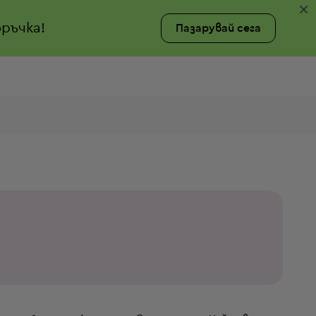
×
ръчка!
Пазарувай сега