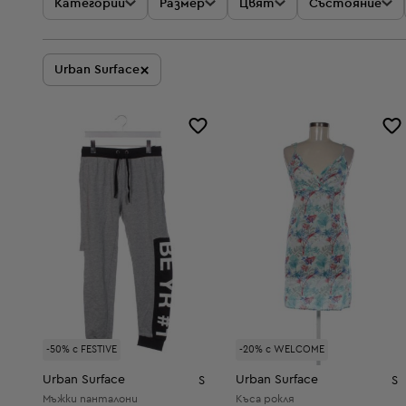
Категории
Размер
Цвят
Състояние
×
Urban Surface
-50% с FESTIVE
-20% с WELCOME
Urban Surface
Urban Surface
S
S
Мъжки панталони
Къса рокля