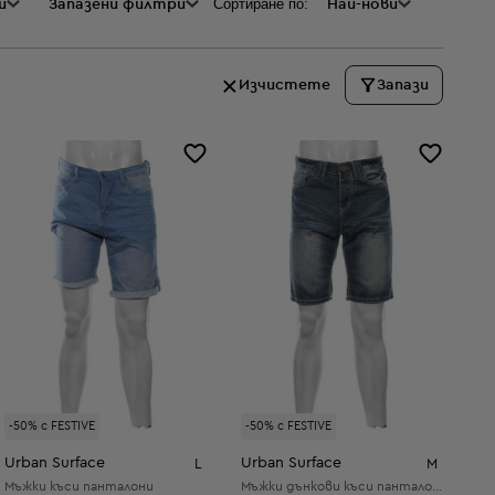
Сортиране по:
и
а
Запазени филтри
Най-нови
Изчистете
Запази
-50% с FESTIVE
-50% с FESTIVE
Urban Surface
Urban Surface
L
M
Мъжки къси панталони
Мъжки дънкови къси панталони