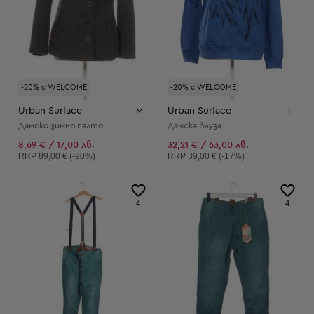
-20% с WELCOME
-20% с WELCOME
Urban Surface
Urban Surface
M
L
Дамско зимно палто
Дамска блуза
8,69 € / 17,00 лв.
32,21 € / 63,00 лв.
Препоръчителна цена:
Препоръчителна цена:
RRP
89,00 € (-90%)
RRP
39,00 € (-17%)
4
4