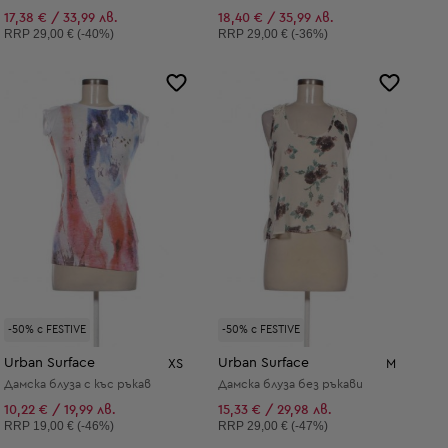
17,38 € / 33,99 лв.
18,40 € / 35,99 лв.
Препоръчителна цена:
Препоръчителна цена:
RRP
29,00 € (-40%)
RRP
29,00 € (-36%)
-50% с FESTIVE
-50% с FESTIVE
Urban Surface
Urban Surface
XS
M
Дамска блуза с къс ръкав
Дамска блуза без ръкави
10,22 € / 19,99 лв.
15,33 € / 29,98 лв.
Препоръчителна цена:
Препоръчителна цена:
RRP
19,00 € (-46%)
RRP
29,00 € (-47%)