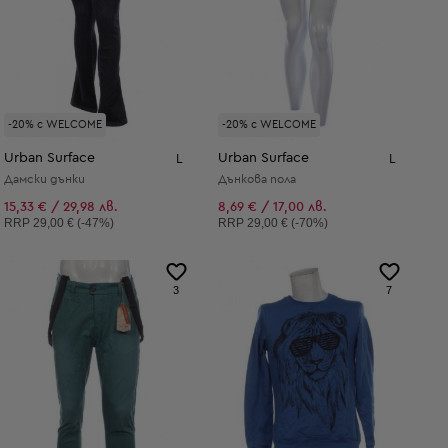
-20% с WELCOME
-20% с WELCOME
Urban Surface
Urban Surface
L
L
Дамски дънки
Дънкова пола
15,33 € / 29,98 лв.
8,69 € / 17,00 лв.
Препоръчителна цена:
Препоръчителна цена:
RRP
29,00 € (-47%)
RRP
29,00 € (-70%)
3
7