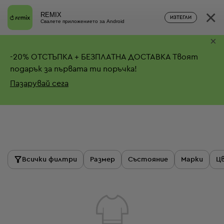
×
REMIX
ИЗТЕГЛИ
Свалете приложението за Android
×
-
20%
ОТСТЪПКА + БЕЗПЛАТНА ДОСТАВКА
Твоят
подарък за първата ти поръчка!
Пазарувай сега
Продукти
Всички филтри
Размер
Състояние
Марки
Ц