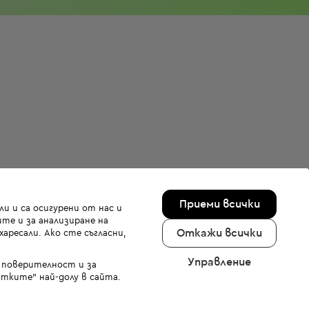
Приеми всички
и и са осигурени от нас и
те и за анализиране на
Откажи всички
аресали. Ако сте съгласни,
Управление
а поверителност и за
тките" най-долу в сайта.