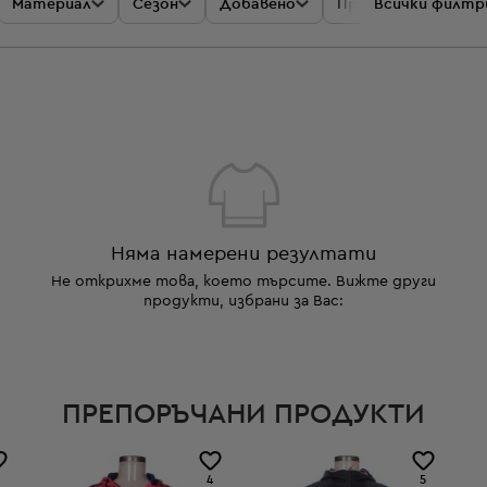
Материал
Сезон
Добавено
Промоции
Всички филтр
Цен
Няма намерени резултати
Не открихме това, което търсите. Вижте други
продукти, избрани за Вас:
ПРЕПОРЪЧАНИ ПРОДУКТИ
4
5