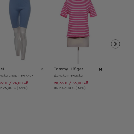
&M
Tommy Hilfiger
ALEX
M
M
мски спортен клин
Дамска тениска
Дамски су
,27 € / 24,00 лв.
28,63 € / 56,00 лв.
5,11 € / 9,9
епоръчителна цена:
Препоръчителна цена:
Препоръчит
RP
26,00 € (-52%)
RRP
49,00 € (-41%)
RRP
39,00 €