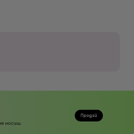
Продай
не носиш.