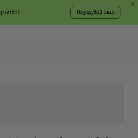
×
ръчка!
Пазарувай сега