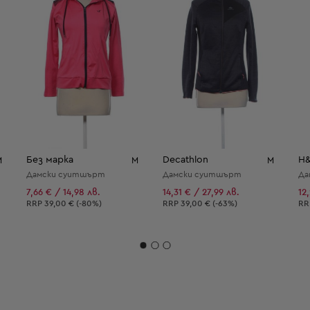
Без марка
Decathlon
H
M
M
M
Дамски суитшърт
Дамски суитшърт
Да
7,66 € / 14,98 лв.
14,31 € / 27,99 лв.
12
Препоръчителна цена:
Препоръчителна цена:
Пр
RRP
39,00 € (-80%)
RRP
39,00 € (-63%)
R