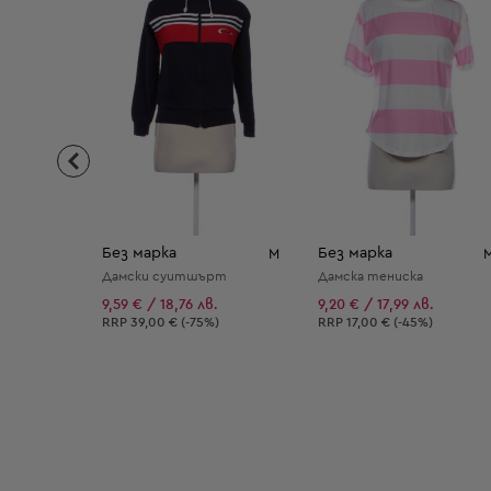
Без марка
Без марка
M
Дамски суитшърт
Дамска тениска
9,59 € / 18,76 лв.
9,20 € / 17,99 лв.
Препоръчителна цена:
Препоръчителна цена:
RRP
39,00 € (-75%)
RRP
17,00 € (-45%)