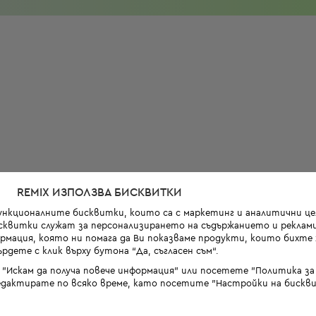
REMIX ИЗПОЛЗВА БИСКВИТКИ
функционалните бисквитки, които са с маркетинг и аналитични цел
квитки служат за персонализирането на съдържанието и реклами
мация, която ни помага да Ви показваме продукти, които бихте х
рдете с клик върху бутона “Да, съгласен съм“.
 "Искам да получа повече информация" или посетете "Политика з
дактирате по всяко време, като посетите "Настройки на бискви