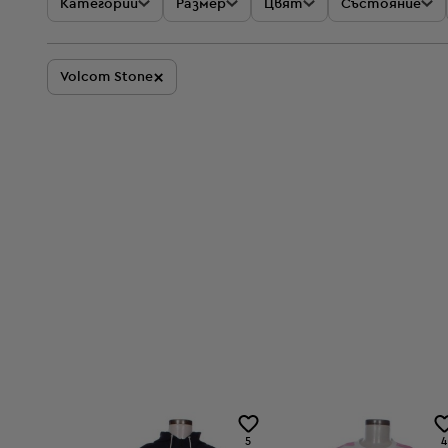
Категории
Размер
Цвят
Състояние
×
Volcom Stone
5
4