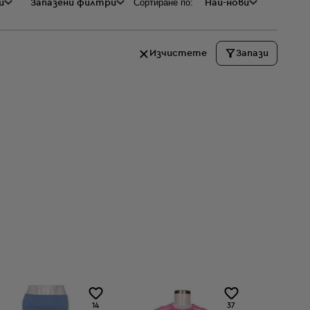
Сортиране по:
и
а
Запазени филтри
Най-нови
Изчистете
Запази
10:14
14
37