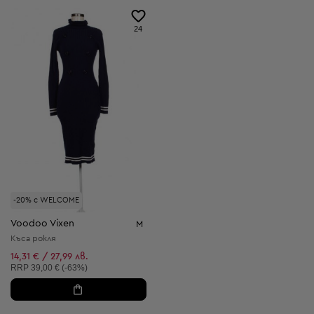
24
-20% с WELCOME
Voodoo Vixen
M
Къса рокля
14,31 € / 27,99 лв.
Препоръчителна цена:
RRP
39,00 € (-63%)