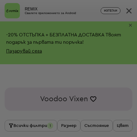
×
REMIX
ИЗТЕГЛИ
Свалете приложението за Android
×
-
20%
ОТСТЪПКА + БЕЗПЛАТНА ДОСТАВКА
Твоят
подарък за първата ти поръчка!
Пазарувай сега
Voodoo Vixen
Всички филтри
Размер
Състояние
Цвят
1