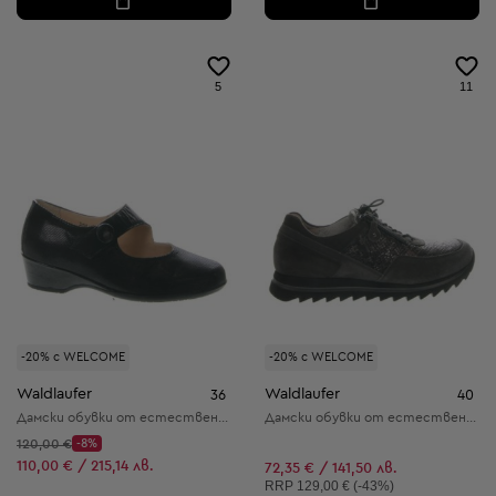
5
11
-20% с WELCOME
-20% с WELCOME
Waldlaufer
Waldlaufer
36
40
Дамски обувки от естествена кожа
Дамски обувки от естествена кожа
Начална цена:
120,00 €
-8%
Discount Price:
Намалена цена:
110,00 € / 215,14 лв.
72,35 € / 141,50 лв.
Препоръчителна цена:
RRP
129,00 € (-43%)