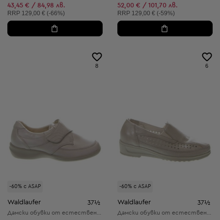
Намалена цена:
43,45 € / 84,98 лв.
52,00 € / 101,70 лв.
Препоръчителна цена:
Препоръчителна цена:
RRP
129,00 € (-66%)
RRP
129,00 € (-59%)
8
6
-60% с ASAP
-60% с ASAP
Waldlaufer
Waldlaufer
37½
37½
Дамски обувки от естествена кожа
Дамски обувки от естествена кожа