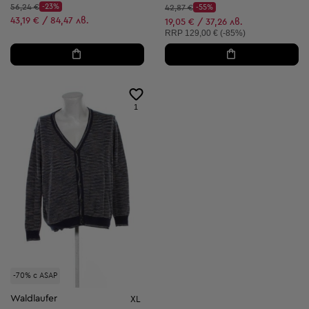
Начална цена:
56,24 €
-23%
Начална цена:
42,87 €
-55%
Discount Price:
Discount Price:
Намалена цена:
43,19 € / 84,47 лв.
Намалена цена:
19,05 € / 37,26 лв.
Препоръчителна цена:
RRP
129,00 € (-85%)
1
-70% с ASAP
Waldlaufer
XL