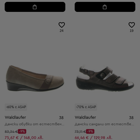
24
19
-60% с ASAP
-70% с ASAP
Waldlaufer
Waldlaufer
38
38
Дамски обувки от естествена кожа
Дамски сандали от естествена кожа
Начална цена:
Начална цена:
83,34 €
-9%
73,11 €
-9%
Discount Price:
Discount Price:
Намалена цена:
Намалена цена:
75,67 € / 148,00 лв.
66,46 € / 129,98 лв.