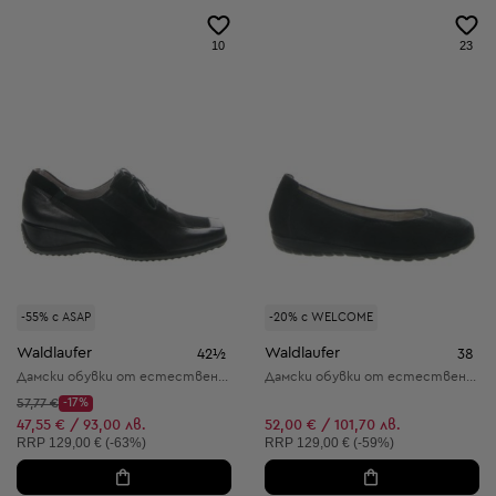
10
23
-55% с ASAP
-20% с WELCOME
Waldlaufer
Waldlaufer
42½
38
Дамски обувки от естествена кожа
Дамски обувки от естествена кожа
Начална цена:
57,77 €
-17%
Discount Price:
Намалена цена:
47,55 € / 93,00 лв.
52,00 € / 101,70 лв.
Препоръчителна цена:
Препоръчителна цена:
RRP
129,00 € (-63%)
RRP
129,00 € (-59%)