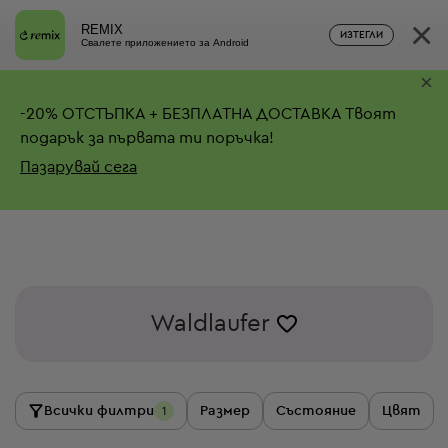
×
REMIX
ИЗТЕГЛИ
Свалете приложението за Android
×
-
20%
ОТСТЪПКА + БЕЗПЛАТНА ДОСТАВКА
Твоят
подарък за първата ти поръчка!
Пазарувай сега
Waldlaufer
Всички филтри
Размер
Състояние
Цвят
1