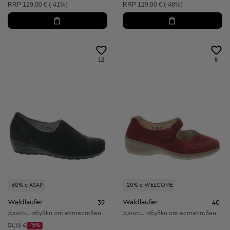
Препоръчителна цена:
Препоръчителна цена:
RRP
129,00 € (-41%)
RRP
129,00 € (-48%)
12
8
-60% с ASAP
-20% с WELCOME
Waldlaufer
Waldlaufer
39
40
Дамски обувки от естествена кожа
Дамски обувки от естествена кожа
Начална цена:
51,12 €
-15%
Discount Price: