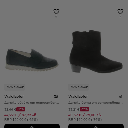
6
2
-70% с ASAP
-70% с ASAP
Waldlaufer
Waldlaufer
38
41
Дамски обувки от естествена кожа
Дамски боти от естествена кожа
Начална цена:
Начална цена:
52,66 €
-14%
55,21 €
-26%
Discount Price:
Discount Price:
Намалена цена:
Намалена цена:
44,99 € / 87,99 лв.
40,39 € / 79,00 лв.
Препоръчителна цена:
Препоръчителна цена:
RRP
129,00 € (-65%)
RRP
169,00 € (-76%)