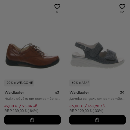
6
52
-20% с WELCOME
-60% с ASAP
Waldlaufer
Waldlaufer
43
39
Мъжки обувки от естествена кожа
Дамски сандали от естествена кожа
49,00 € / 95,84 лв.
86,00 € / 168,20 лв.
Препоръчителна цена:
Препоръчителна цена:
RRP
139,00 € (-64%)
RRP
129,00 € (-33%)