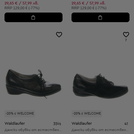
29,65 € / 57,99 лв.
29,65 € / 57,99 лв.
Препоръчителна цена:
Препоръчителна цена:
RRP
129,00 € (-77%)
RRP
129,00 € (-77%)
7
-20% с WELCOME
-20% с WELCOME
Waldlaufer
Waldlaufer
35½
41
Дамски обувки от естествена кожа
Дамски обувки от естествена кожа