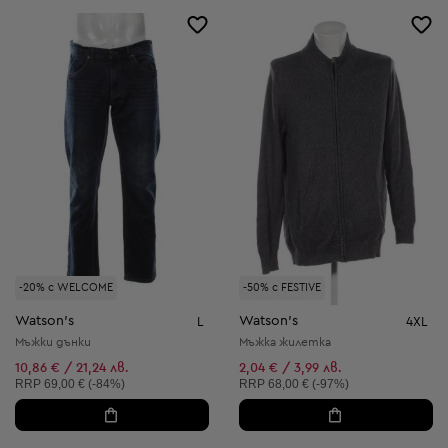
-20% с WELCOME
-50% с FESTIVE
Watson's
Watson's
L
4XL
Мъжки дънки
Мъжка жилетка
10,86 € / 21,24 лв.
2,04 € / 3,99 лв.
Препоръчителна цена:
Препоръчителна цена:
RRP
69,00 € (-84%)
RRP
68,00 € (-97%)