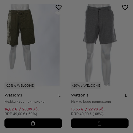
2
-20% с WELCOME
-20% с WELCOME
Watson's
Watson's
L
L
Мъжки къси панталони
Мъжки къси панталони
14,82 € / 28,99 лв.
15,33 € / 29,98 лв.
Препоръчителна цена:
Препоръчителна цена:
RRP
49,00 € (-69%)
RRP
49,00 € (-68%)