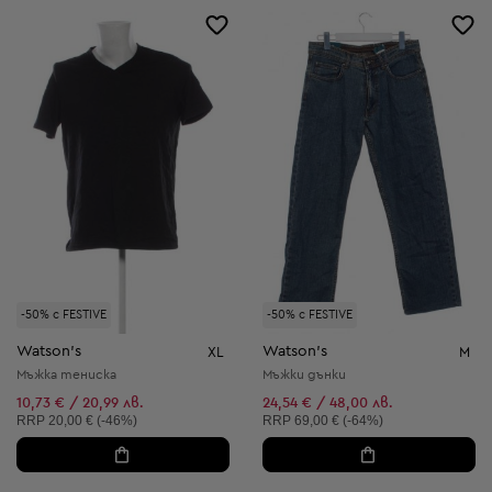
-50% с FESTIVE
-50% с FESTIVE
Watson's
Watson's
XL
M
Мъжка тениска
Мъжки дънки
10,73 € / 20,99 лв.
24,54 € / 48,00 лв.
Препоръчителна цена:
Препоръчителна цена:
RRP
20,00 € (-46%)
RRP
69,00 € (-64%)