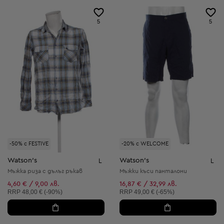
5
5
-50% с FESTIVE
-20% с WELCOME
Watson's
Watson's
L
L
Мъжка риза с дълъг ръкав
Мъжки къси панталони
4,60 € / 9,00 лв.
16,87 € / 32,99 лв.
Препоръчителна цена:
Препоръчителна цена:
RRP
48,00 € (-90%)
RRP
49,00 € (-65%)