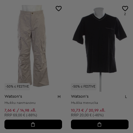
2
-50% с FESTIVE
-50% с FESTIVE
Watson's
Watson's
M
L
Мъжки панталони
Мъжка тениска
7,66 € / 14,98 лв.
10,73 € / 20,99 лв.
Препоръчителна цена:
Препоръчителна цена:
RRP
69,00 € (-88%)
RRP
20,00 € (-46%)