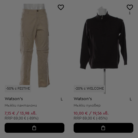
1
-50% с FESTIVE
-20% с WELCOME
Watson's
Watson's
L
L
Мъжки панталони
Мъжки пуловер
7,15 € / 13,98 лв.
10,00 € / 19,56 лв.
Препоръчителна цена:
Препоръчителна цена:
RRP
69,00 € (-89%)
RRP
69,00 € (-85%)