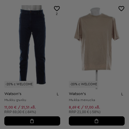
2
-20% с WELCOME
-20% с WELCOME
Watson's
Watson's
L
L
Мъжки дънки
Мъжка тениска
11,00 € / 21,51 лв.
8,69 € / 17,00 лв.
Препоръчителна цена:
Препоръчителна цена:
RRP
69,00 € (-84%)
RRP
21,00 € (-58%)