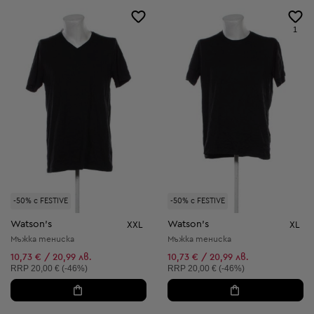
1
-50% с FESTIVE
-50% с FESTIVE
Watson's
Watson's
XXL
XL
Мъжка тениска
Мъжка тениска
10,73 € / 20,99 лв.
10,73 € / 20,99 лв.
Препоръчителна цена:
Препоръчителна цена:
RRP
20,00 € (-46%)
RRP
20,00 € (-46%)