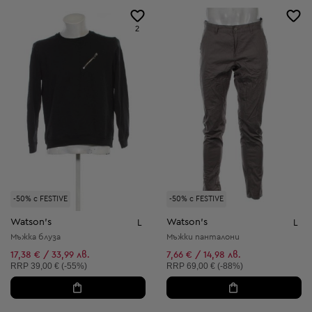
2
-50% с FESTIVE
-50% с FESTIVE
Watson's
Watson's
L
L
Мъжка блуза
Мъжки панталони
17,38 € / 33,99 лв.
7,66 € / 14,98 лв.
Препоръчителна цена:
Препоръчителна цена:
RRP
39,00 € (-55%)
RRP
69,00 € (-88%)