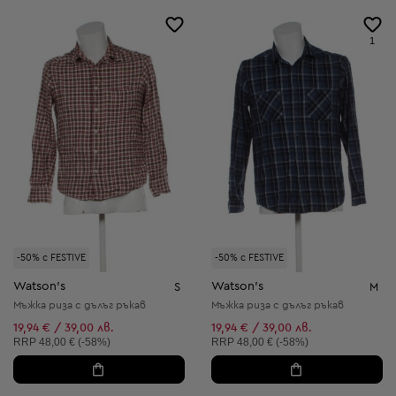
1
-50% с FESTIVE
-50% с FESTIVE
Watson's
Watson's
S
M
Мъжка риза с дълъг ръкав
Мъжка риза с дълъг ръкав
19,94 € / 39,00 лв.
19,94 € / 39,00 лв.
Препоръчителна цена:
Препоръчителна цена:
RRP
48,00 € (-58%)
RRP
48,00 € (-58%)