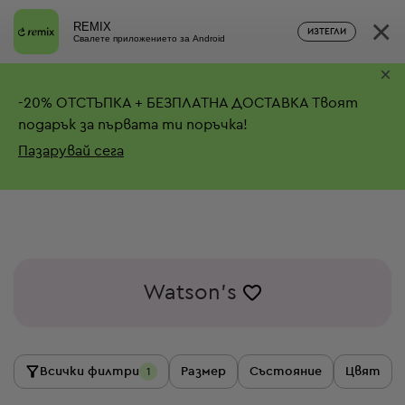
×
REMIX
ИЗТЕГЛИ
Свалете приложението за Android
×
-
20%
ОТСТЪПКА + БЕЗПЛАТНА ДОСТАВКА
Твоят
подарък за първата ти поръчка!
Пазарувай сега
Watson's
Всички филтри
Размер
Състояние
Цвят
1