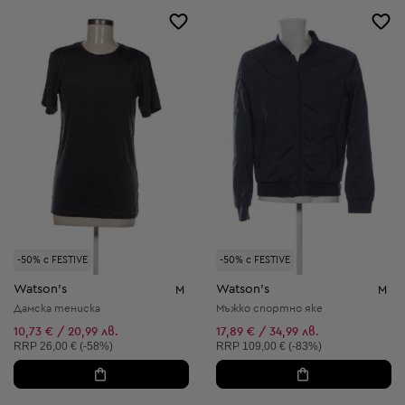
-50% с FESTIVE
-50% с FESTIVE
Watson's
Watson's
M
M
Дамска тениска
Мъжко спортно яке
10,73 € / 20,99 лв.
17,89 € / 34,99 лв.
Препоръчителна цена:
Препоръчителна цена:
RRP
26,00 € (-58%)
RRP
109,00 € (-83%)