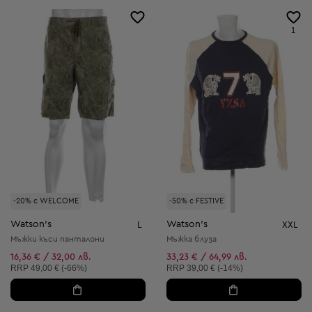
1
-20% с WELCOME
-50% с FESTIVE
Watson's
Watson's
L
XXL
Мъжки къси панталони
Мъжка блуза
16,36 € / 32,00 лв.
33,23 € / 64,99 лв.
Препоръчителна цена:
Препоръчителна цена:
RRP
49,00 € (-66%)
RRP
39,00 € (-14%)