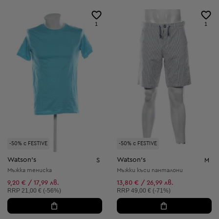
1
1
-50% с FESTIVE
-50% с FESTIVE
Watson's
Watson's
S
M
Мъжка тениска
Мъжки къси панталони
9,20 € / 17,99 лв.
13,80 € / 26,99 лв.
Препоръчителна цена:
Препоръчителна цена:
RRP
21,00 € (-56%)
RRP
49,00 € (-71%)