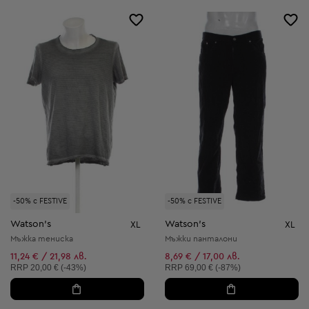
-50% с FESTIVE
-50% с FESTIVE
Watson's
Watson's
XL
XL
Мъжка тениска
Мъжки панталони
11,24 € / 21,98 лв.
8,69 € / 17,00 лв.
Препоръчителна цена:
Препоръчителна цена:
RRP
20,00 € (-43%)
RRP
69,00 € (-87%)