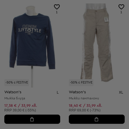
1
1
-50% с FESTIVE
-50% с FESTIVE
Watson's
Watson's
L
XL
Мъжка блуза
Мъжки панталони
17,38 € / 33,99 лв.
18,40 € / 35,99 лв.
Препоръчителна цена:
Препоръчителна цена:
RRP
39,00 € (-55%)
RRP
69,00 € (-73%)