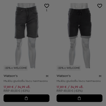
1
-20% с WELCOME
-20% с WELCOME
Watson's
Watson's
M
M
Мъжки дънкови къси панталони
Мъжки дънкови къси панталони
17,89 € / 34,99 лв.
17,89 € / 34,99 лв.
Препоръчителна цена:
Препоръчителна цена:
RRP
49,00 € (-63%)
RRP
49,00 € (-63%)