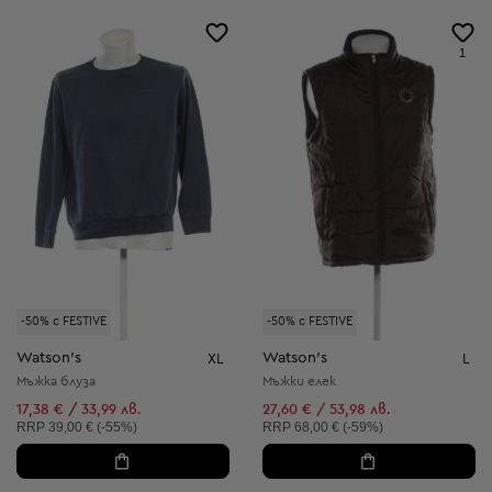
1
-50% с FESTIVE
-50% с FESTIVE
Watson's
Watson's
XL
L
Мъжка блуза
Мъжки елек
17,38 € / 33,99 лв.
27,60 € / 53,98 лв.
Препоръчителна цена:
Препоръчителна цена:
RRP
39,00 € (-55%)
RRP
68,00 € (-59%)