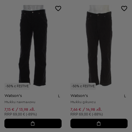
-50% с FESTIVE
-50% с FESTIVE
Watson's
Watson's
L
L
Мъжки панталони
Мъжки джинси
7,15 € / 13,98 лв.
7,66 € / 14,98 лв.
Препоръчителна цена:
Препоръчителна цена:
RRP
69,00 € (-89%)
RRP
69,00 € (-88%)