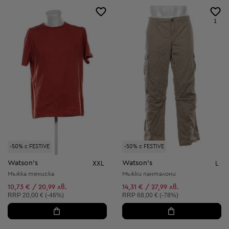
1
-50% с FESTIVE
-50% с FESTIVE
Watson's
Watson's
XXL
L
Мъжка тениска
Мъжки панталони
10,73 € / 20,99 лв.
14,31 € / 27,99 лв.
Препоръчителна цена:
Препоръчителна цена:
RRP
20,00 € (-46%)
RRP
68,00 € (-78%)