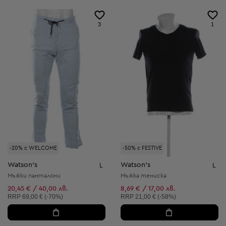
3
1
-20% с WELCOME
-50% с FESTIVE
Watson's
Watson's
L
L
Мъжки панталони
Мъжка тениска
20,45 € / 40,00 лв.
8,69 € / 17,00 лв.
Препоръчителна цена:
Препоръчителна цена:
RRP
69,00 € (-70%)
RRP
21,00 € (-58%)