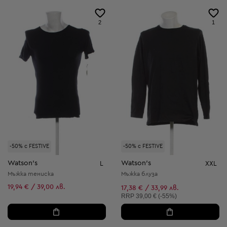
2
1
-50% с FESTIVE
-50% с FESTIVE
Watson's
Watson's
L
XXL
Мъжка тениска
Мъжка блуза
19,94 € / 39,00 лв.
17,38 € / 33,99 лв.
Препоръчителна цена:
RRP
39,00 € (-55%)