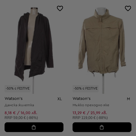
-50% с FESTIVE
-50% с FESTIVE
Watson's
Watson's
XL
M
Дамска жилетка
Мъжко преходно яке
8,18 € / 16,00 лв.
13,29 € / 25,99 лв.
Препоръчителна цена:
Препоръчителна цена:
RRP
59,00 € (-86%)
RRP
119,00 € (-88%)