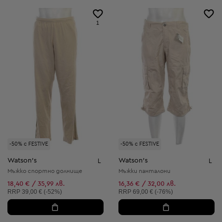
1
-50% с FESTIVE
-50% с FESTIVE
Watson's
Watson's
L
L
Мъжко спортно долнище
Мъжки панталони
18,40 € / 35,99 лв.
16,36 € / 32,00 лв.
Препоръчителна цена:
Препоръчителна цена:
RRP
39,00 € (-52%)
RRP
69,00 € (-76%)