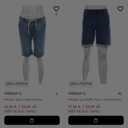
2
-50% с FESTIVE
-50% с FESTIVE
Watson's
Watson's
L
XL
Мъжки къси панталони
Мъжки дънкови къси панталони
16,36 € / 32,00 лв.
17,38 € / 33,99 лв.
Препоръчителна цена:
Препоръчителна цена:
RRP
49,00 € (-66%)
RRP
49,00 € (-64%)