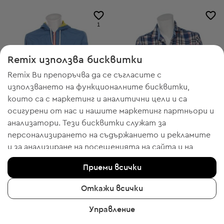
1
Remix използва бисквитки
Remix Ви препоръчва да се съгласите с
използването на функционалните бисквитки,
които са с маркетинг и аналитични цели и са
осигурени от нас и нашите маркетинг партньори и
анализатори. Тези бисквитки служат за
персонализирането на съдържанието и рекламите
и за анализиране на посещенията на сайта и на
-50% с FESTIVE
-50% с FESTIVE
мобилното приложение - информация, която ни
Watson's
Watson's
L
L
Приеми всички
помага да Ви показваме продукти, които бихте
Мъжко спортно яке
Мъжка риза с дълъг ръкав
харесали. Ако сте съгласни, моля потвърдете с
19,94 € / 39,00 лв.
11,24 € / 21,98 лв.
Откажи всички
клик върху бутона “Да, съгласен съм“.
Препоръчителна цена:
Препоръчителна цена:
RRP
109,00 € (-81%)
RRP
48,00 € (-76%)
Управление
За да получите повече информация, моля