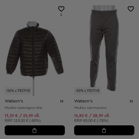
1
-50% с FESTIVE
-50% с FESTIVE
Watson's
Watson's
M
M
Мъжко преходно яке
Мъжки панталони
13,29 € / 25,99 лв.
14,82 € / 28,99 лв.
Препоръчителна цена:
Препоръчителна цена:
RRP
119,00 € (-88%)
RRP
69,00 € (-78%)