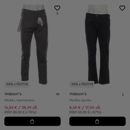
3
-50% с FESTIVE
-50% с FESTIVE
Watson's
Watson's
M
L
Мъжки панталони
Мъжки дънки
14,82 € / 28,99 лв.
8,69 € / 17,00 лв.
Препоръчителна цена:
Препоръчителна цена:
RRP
69,00 € (-78%)
RRP
69,00 € (-87%)