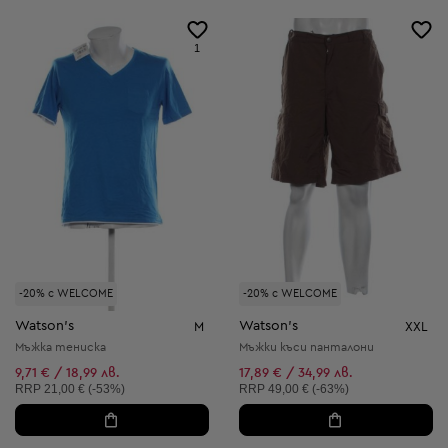
1
-20% с WELCOME
-20% с WELCOME
Watson's
Watson's
M
XXL
Мъжка тениска
Мъжки къси панталони
9,71 € / 18,99 лв.
17,89 € / 34,99 лв.
Препоръчителна цена:
Препоръчителна цена:
RRP
21,00 € (-53%)
RRP
49,00 € (-63%)