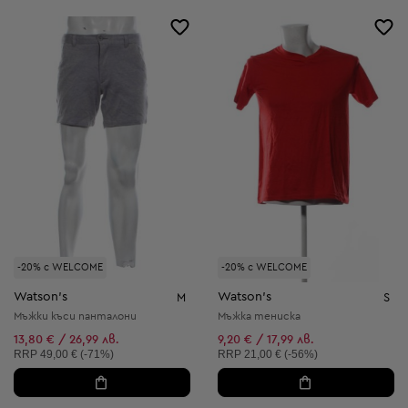
-20% с WELCOME
-20% с WELCOME
Watson's
Watson's
M
S
Мъжки къси панталони
Мъжка тениска
13,80 € / 26,99 лв.
9,20 € / 17,99 лв.
Препоръчителна цена:
Препоръчителна цена:
RRP
49,00 € (-71%)
RRP
21,00 € (-56%)