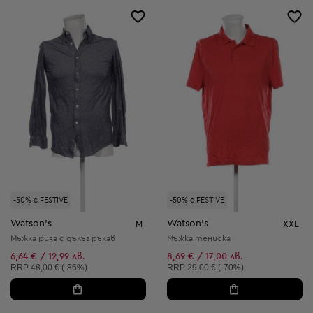
-50% с FESTIVE
-50% с FESTIVE
Watson's
Watson's
M
XXL
Мъжка риза с дълъг ръкав
Мъжка тениска
6,64 € / 12,99 лв.
8,69 € / 17,00 лв.
Препоръчителна цена:
Препоръчителна цена:
RRP
48,00 € (-86%)
RRP
29,00 € (-70%)