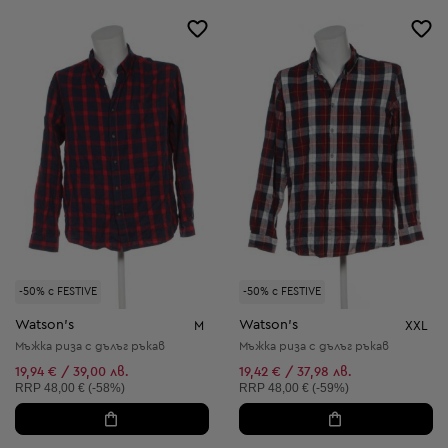
-50% с FESTIVE
-50% с FESTIVE
Watson's
Watson's
M
XXL
Мъжка риза с дълъг ръкав
Мъжка риза с дълъг ръкав
19,94 € / 39,00 лв.
19,42 € / 37,98 лв.
Препоръчителна цена:
Препоръчителна цена:
RRP
48,00 € (-58%)
RRP
48,00 € (-59%)