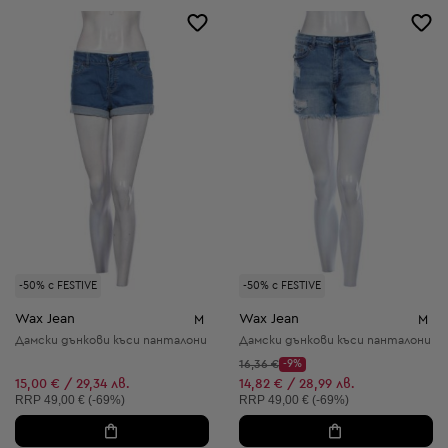
-50% с FESTIVE
-50% с FESTIVE
Wax Jean
Wax Jean
M
M
Дамски дънкови къси панталони
Дамски дънкови къси панталони
Начална цена:
16,36 €
-9%
Discount Price:
Намалена цена:
15,00 € / 29,34 лв.
14,82 € / 28,99 лв.
Препоръчителна цена:
Препоръчителна цена:
RRP
49,00 € (-69%)
RRP
49,00 € (-69%)