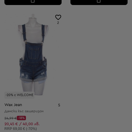
2
-20% с WELCOME
Wax Jean
S
Дамски къс гащеризон
Начална цена:
24,99 €
-18%
Discount Price:
Намалена цена:
20,45 € / 40,00 лв.
Препоръчителна цена:
RRP
69,00 € (-70%)