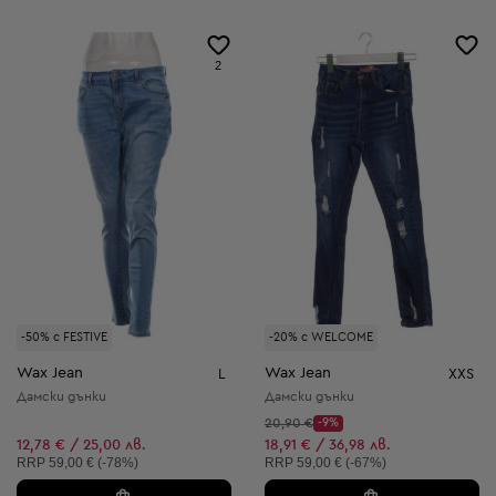
2
-50% с FESTIVE
-20% с WELCOME
Wax Jean
Wax Jean
L
XXS
Дамски дънки
Дамски дънки
Начална цена:
20,90 €
-9%
Discount Price:
Намалена цена:
12,78 € / 25,00 лв.
18,91 € / 36,98 лв.
Препоръчителна цена:
Препоръчителна цена:
RRP
59,00 € (-78%)
RRP
59,00 € (-67%)