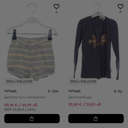
1
3
-20% с WELCOME
-20% с WELCOME
Wheat
Wheat
9-12m
8-9y
Детски къси панталони
Детска блуза
30,60 € / 59,85 лв.
20,96 € / 40,99 лв.
Препоръчителна цена:
RRP
25,00 € (-16%)