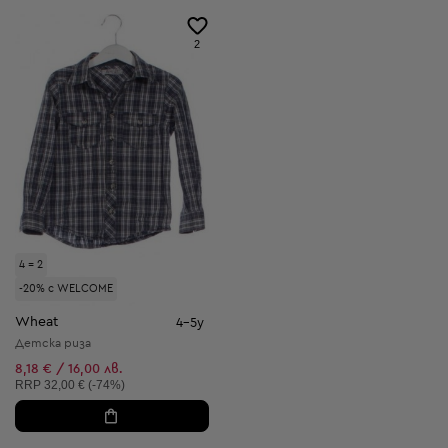
2
4 = 2
-20% с WELCOME
Wheat
4-5y
Детска риза
8,18 € / 16,00 лв.
Препоръчителна цена:
RRP
32,00 € (-74%)