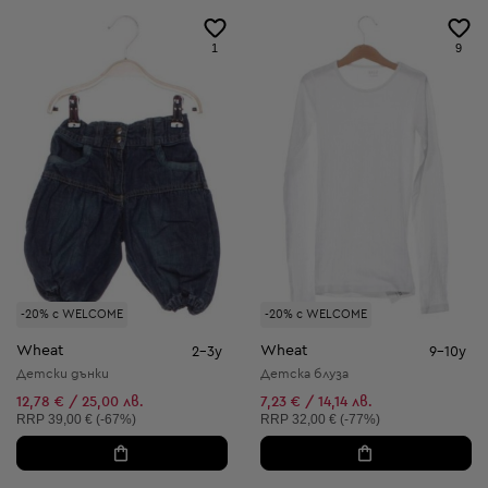
1
9
-20% с WELCOME
-20% с WELCOME
Wheat
Wheat
2-3y
9-10y
Детски дънки
Детска блуза
12,78 € / 25,00 лв.
7,23 € / 14,14 лв.
Препоръчителна цена:
Препоръчителна цена:
RRP
39,00 € (-67%)
RRP
32,00 € (-77%)