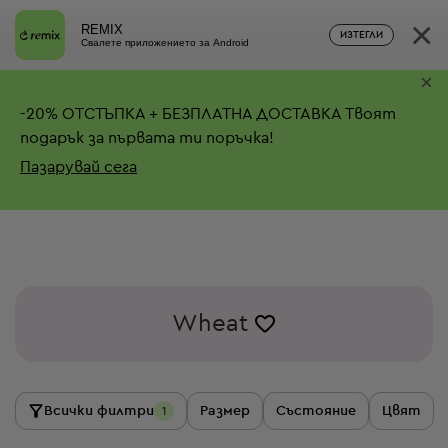
×
REMIX
ИЗТЕГЛИ
Свалете приложението за Android
×
-
20%
ОТСТЪПКА + БЕЗПЛАТНА ДОСТАВКА
Твоят
подарък за първата ти поръчка!
Пазарувай сега
Wheat
Всички филтри
Размер
Състояние
Цвят
1