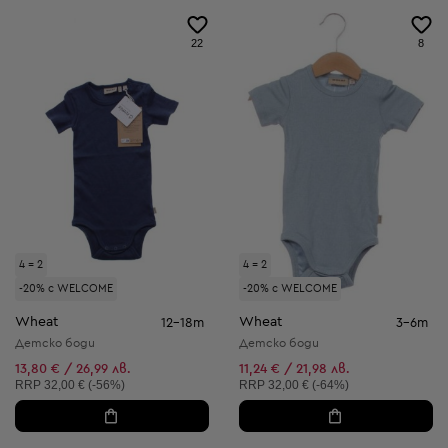
22
8
4 = 2
4 = 2
-20% с WELCOME
-20% с WELCOME
Wheat
Wheat
12-18m
3-6m
Детско боди
Детско боди
13,80 € / 26,99 лв.
11,24 € / 21,98 лв.
Препоръчителна цена:
Препоръчителна цена:
RRP
32,00 € (-56%)
RRP
32,00 € (-64%)