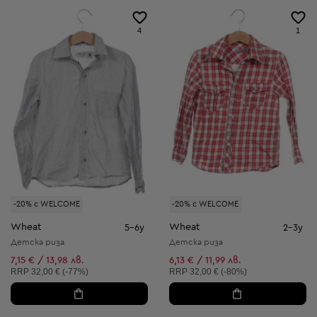
4
1
-20% с WELCOME
-20% с WELCOME
Wheat
Wheat
5-6y
2-3y
Детска риза
Детска риза
7,15 € / 13,98 лв.
6,13 € / 11,99 лв.
Препоръчителна цена:
Препоръчителна цена:
RRP
32,00 € (-77%)
RRP
32,00 € (-80%)