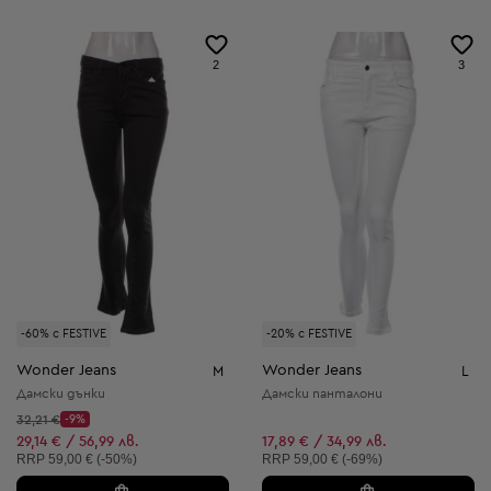
2
3
-60% с FESTIVE
-20% с FESTIVE
Wonder Jeans
Wonder Jeans
M
L
Дамски дънки
Дамски панталони
Начална цена:
32,21 €
-9%
Discount Price:
Намалена цена:
29,14 € / 56,99 лв.
17,89 € / 34,99 лв.
Препоръчителна цена:
Препоръчителна цена:
RRP
59,00 € (-50%)
RRP
59,00 € (-69%)