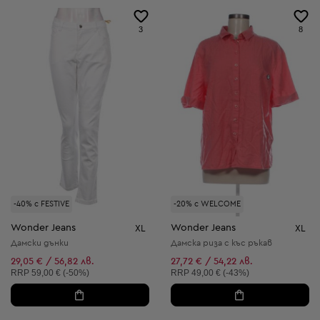
3
8
-40% с FESTIVE
-20% с WELCOME
Wonder Jeans
Wonder Jeans
XL
XL
Дамски дънки
Дамска риза с къс ръкав
29,05 € / 56,82 лв.
27,72 € / 54,22 лв.
Препоръчителна цена:
Препоръчителна цена:
RRP
59,00 € (-50%)
RRP
49,00 € (-43%)