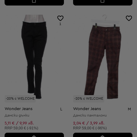
1
-20% с WELCOME
-20% с WELCOME
Wonder Jeans
Wonder Jeans
L
M
Дамски дънки
Дамски панталони
5,11 € / 9,99 лв.
2,04 € / 3,99 лв.
Препоръчителна цена:
Препоръчителна цена:
RRP
59,00 € (-91%)
RRP
59,00 € (-96%)