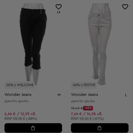
14
-20% с WELCOME
-60% с FESTIVE
Wonder Jeans
Wonder Jeans
M
L
Дамски дънки
Дамски дънки
Начална цена:
18,40 €
-58%
Discount Price:
Намалена цена:
6,64 € / 12,99 лв.
7,66 € / 14,98 лв.
Препоръчителна цена:
Препоръчителна цена:
RRP
59,00 € (-88%)
RRP
59,00 € (-87%)