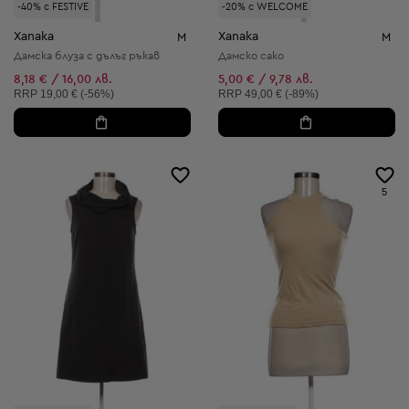
-40% с FESTIVE
-20% с WELCOME
Xanaka
Xanaka
M
M
Дамска блуза с дълъг ръкав
Дамско сако
8,18 € / 16,00 лв.
5,00 € / 9,78 лв.
Препоръчителна цена:
Препоръчителна цена:
RRP
19,00 € (-56%)
RRP
49,00 € (-89%)
5