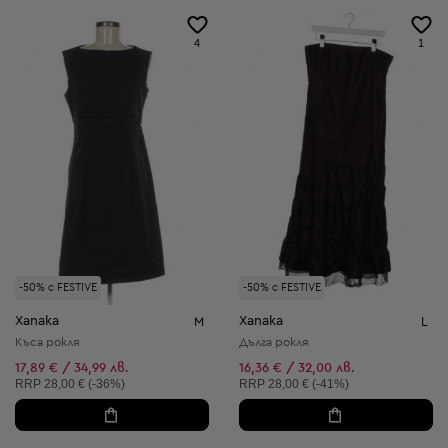
4
1
-50% с FESTIVE
-50% с FESTIVE
Xanaka
Xanaka
M
L
Къса рокля
Дълга рокля
17,89 € / 34,99 лв.
16,36 € / 32,00 лв.
Препоръчителна цена:
Препоръчителна цена:
RRP
28,00 € (-36%)
RRP
28,00 € (-41%)