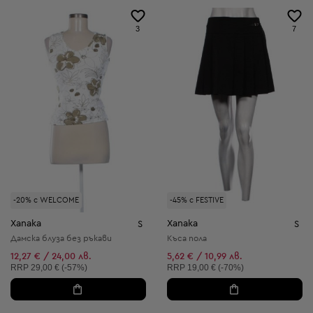
3
7
-20% с WELCOME
-45% с FESTIVE
Xanaka
Xanaka
S
S
Дамска блуза без ръкави
Къса пола
12,27 € / 24,00 лв.
5,62 € / 10,99 лв.
Препоръчителна цена:
Препоръчителна цена:
RRP
29,00 € (-57%)
RRP
19,00 € (-70%)