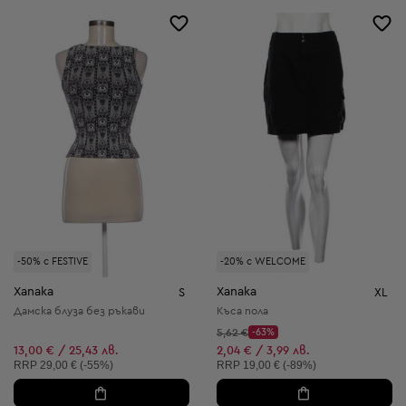
-50% с FESTIVE
-20% с WELCOME
Xanaka
Xanaka
S
XL
Дамска блуза без ръкави
Къса пола
Начална цена:
5,62 €
-63%
Discount Price:
Намалена цена:
13,00 € / 25,43 лв.
2,04 € / 3,99 лв.
Препоръчителна цена:
Препоръчителна цена:
RRP
29,00 € (-55%)
RRP
19,00 € (-89%)