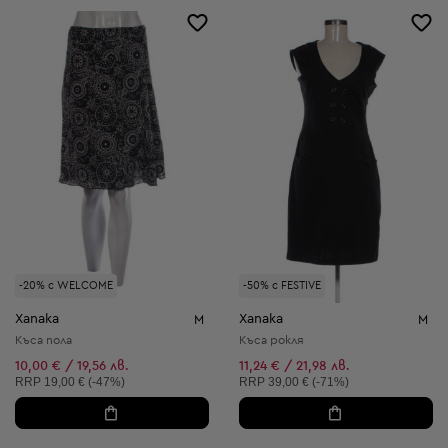
-20% с WELCOME
-50% с FESTIVE
Xanaka
Xanaka
M
M
Къса пола
Къса рокля
10,00 € / 19,56 лв.
11,24 € / 21,98 лв.
Препоръчителна цена:
Препоръчителна цена:
RRP
19,00 € (-47%)
RRP
39,00 € (-71%)