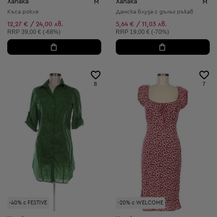
Xanaka
Xanaka
M
M
Къса рокля
Дамска блуза с дълъг ръкав
12,27 € / 24,00 лв.
5,64 € / 11,03 лв.
Препоръчителна цена:
Препоръчителна цена:
RRP
39,00 € (-68%)
RRP
19,00 € (-70%)
8
7
-40% с FESTIVE
-20% с WELCOME