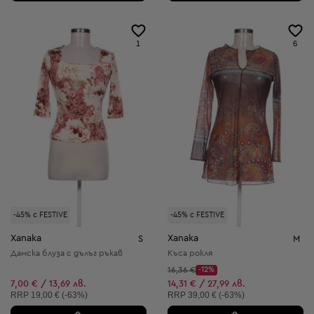
1
6
-45% с FESTIVE
-45% с FESTIVE
Xanaka
Xanaka
S
M
Дамска блуза с дълъг ръкав
Къса рокля
Начална цена:
16,36 €
-12%
Discount Price:
Намалена цена:
7,00 € / 13,69 лв.
14,31 € / 27,99 лв.
Препоръчителна цена:
Препоръчителна цена:
RRP
19,00 € (-63%)
RRP
39,00 € (-63%)