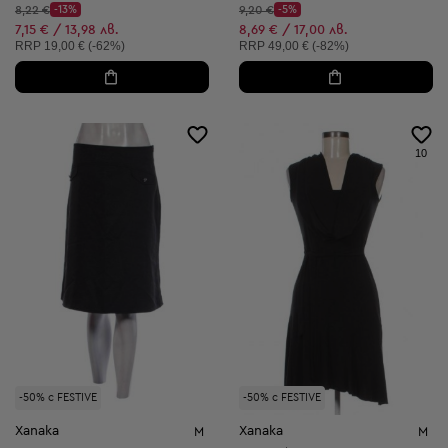
Начална цена:
Начална цена:
8,22 €
-13%
9,20 €
-5%
Discount Price:
Discount Price:
Намалена цена:
Намалена цена:
7,15 € / 13,98 лв.
8,69 € / 17,00 лв.
Препоръчителна цена:
Препоръчителна цена:
RRP
19,00 € (-62%)
RRP
49,00 € (-82%)
10
-50% с FESTIVE
-50% с FESTIVE
Xanaka
Xanaka
M
M