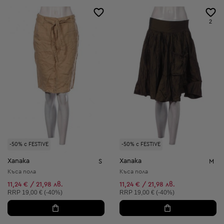
2
-50% с FESTIVE
-50% с FESTIVE
Xanaka
Xanaka
S
M
Къса пола
Къса пола
11,24 € / 21,98 лв.
11,24 € / 21,98 лв.
Препоръчителна цена:
Препоръчителна цена:
RRP
19,00 € (-40%)
RRP
19,00 € (-40%)