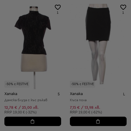
1
1
-50% с FESTIVE
-50% с FESTIVE
Xanaka
Xanaka
S
L
Дамска блуза с къс ръкав
Къса пола
12,78 € / 25,00 лв.
7,15 € / 13,98 лв.
Препоръчителна цена:
Препоръчителна цена:
RRP
19,00 € (-32%)
RRP
19,00 € (-62%)