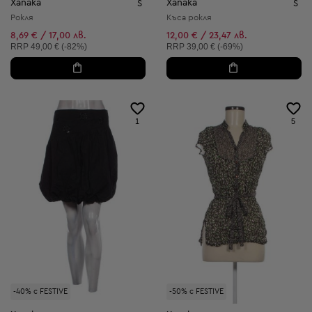
Xanaka
Xanaka
S
S
Рокля
Къса рокля
8,69 € / 17,00 лв.
12,00 € / 23,47 лв.
Препоръчителна цена:
Препоръчителна цена:
RRP
49,00 € (-82%)
RRP
39,00 € (-69%)
1
5
-40% с FESTIVE
-50% с FESTIVE