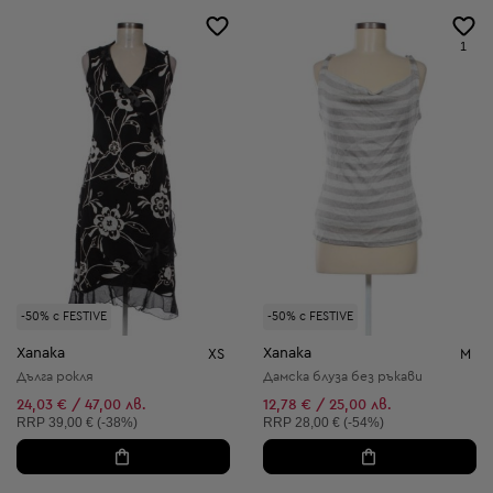
1
-50% с FESTIVE
-50% с FESTIVE
Xanaka
Xanaka
XS
M
Дълга рокля
Дамска блуза без ръкави
24,03 € / 47,00 лв.
12,78 € / 25,00 лв.
Препоръчителна цена:
Препоръчителна цена:
RRP
39,00 € (-38%)
RRP
28,00 € (-54%)