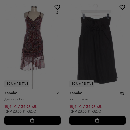
2
-50% с FESTIVE
-50% с FESTIVE
Xanaka
Xanaka
M
XS
Дълга рокля
Къса рокля
18,91 € / 36,98 лв.
18,91 € / 36,98 лв.
Препоръчителна цена:
Препоръчителна цена:
RRP
28,00 € (-32%)
RRP
28,00 € (-32%)