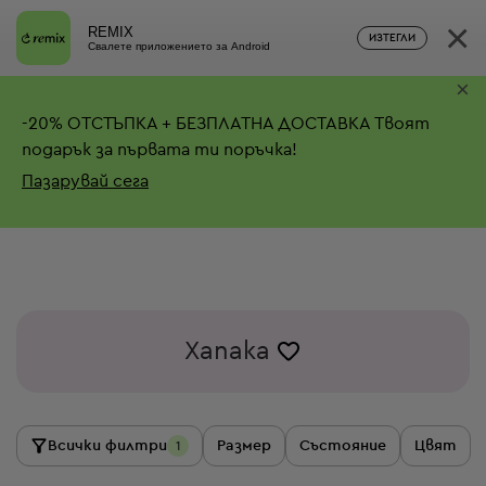
×
REMIX
ИЗТЕГЛИ
Свалете приложението за Android
×
-
20%
ОТСТЪПКА + БЕЗПЛАТНА ДОСТАВКА
Твоят
подарък за първата ти поръчка!
Пазарувай сега
Xanaka
Всички филтри
Размер
Състояние
Цвят
1