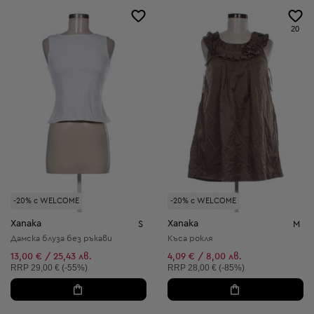
20
-20% с WELCOME
-20% с WELCOME
Xanaka
Xanaka
S
M
Дамска блуза без ръкави
Къса рокля
13,00 € / 25,43 лв.
4,09 € / 8,00 лв.
Препоръчителна цена:
Препоръчителна цена:
RRP
29,00 € (-55%)
RRP
28,00 € (-85%)