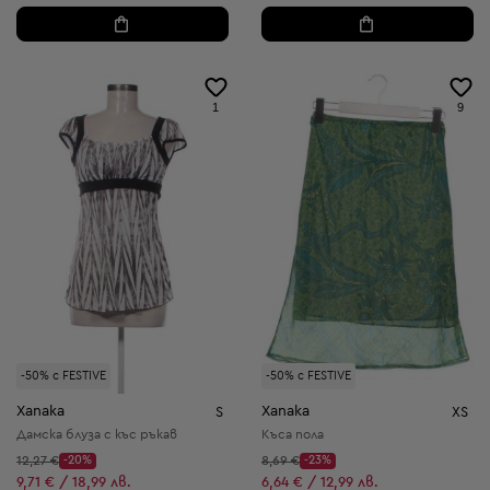
1
9
-50% с FESTIVE
-50% с FESTIVE
Xanaka
Xanaka
S
XS
Дамска блуза с къс ръкав
Къса пола
Начална цена:
Начална цена:
12,27 €
-20%
8,69 €
-23%
Discount Price:
Discount Price:
Намалена цена:
Намалена цена:
9,71 € / 18,99 лв.
6,64 € / 12,99 лв.