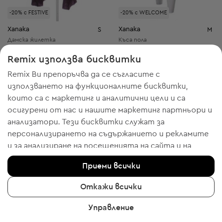
-20% с FESTIVE
-20% с WELCOME
Xanaka
Xanaka
S
M
Дамска жилетка
Къса пола
5,11 € / 9,99 лв.
4,60 € / 9,00 лв.
Remix използва бисквитки
Препоръчителна цена:
Препоръчителна цена:
RRP
29,00 € (-82%)
RRP
19,00 € (-75%)
Remix Ви препоръчва да се съгласите с
използването на функционалните бисквитки,
които са с маркетинг и аналитични цели и са
осигурени от нас и нашите маркетинг партньори и
14
24
анализатори. Тези бисквитки служат за
персонализирането на съдържанието и рекламите
и за анализиране на посещенията на сайта и на
мобилното приложение - информация, която ни
Приеми всички
помага да Ви показваме продукти, които бихте
харесали. Ако сте съгласни, моля потвърдете с
Откажи всички
клик върху бутона “Да, съгласен съм“.
Управление
За да получите повече информация, моля