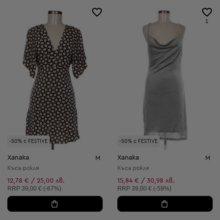
1
-50% с FESTIVE
-50% с FESTIVE
Xanaka
Xanaka
M
M
Къса рокля
Къса рокля
12,78 € / 25,00 лв.
15,84 € / 30,98 лв.
Препоръчителна цена:
Препоръчителна цена:
RRP
39,00 € (-67%)
RRP
39,00 € (-59%)