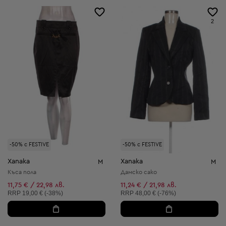
2
-50% с FESTIVE
-50% с FESTIVE
Xanaka
Xanaka
M
M
Къса пола
Дамско сако
11,75 € / 22,98 лв.
11,24 € / 21,98 лв.
Препоръчителна цена:
Препоръчителна цена:
RRP
19,00 € (-38%)
RRP
48,00 € (-76%)