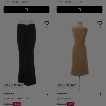
Препоръчителна цена:
Препоръчителна цена:
RRP
19,00 € (-48%)
RRP
19,00 € (-65%)
5
13
-50% с FESTIVE
-50% с FESTIVE
Xanaka
Xanaka
L
S
Дамски панталон
Дълга рокля
Начална цена:
Начална цена:
13,29 €
-46%
25,05 €
-69%
Discount Price:
Discount Price: