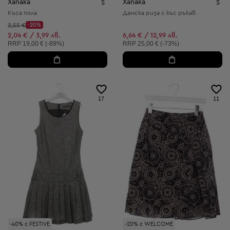
Xanaka
Xanaka
S
S
Къса пола
Дамска риза с къс ръкав
Начална цена:
2,55 €
-20%
Discount Price:
Намалена цена:
2,04 € / 3,99 лв.
6,64 € / 12,99 лв.
Препоръчителна цена:
Препоръчителна цена:
RRP
19,00 € (-89%)
RRP
25,00 € (-73%)
17
11
-40% с FESTIVE
-20% с WELCOME