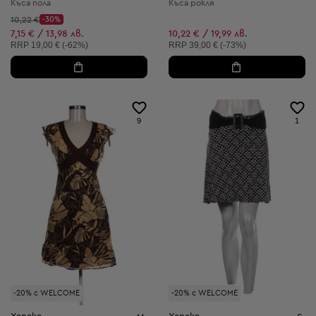
Къса пола
Къса рокля
Начална цена:
10,22 €
-30%
Discount Price:
Намалена цена:
7,15 € / 13,98 лв.
10,22 € / 19,99 лв.
Препоръчителна цена:
Препоръчителна цена:
RRP
19,00 € (-62%)
RRP
39,00 € (-73%)
9
1
-20% с WELCOME
-20% с WELCOME