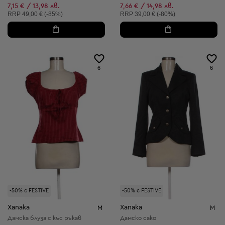
Намалена цена:
Намалена цена:
7,15 € / 13,98 лв.
7,66 € / 14,98 лв.
Препоръчителна цена:
Препоръчителна цена:
RRP
49,00 € (-85%)
RRP
39,00 € (-80%)
6
6
-50% с FESTIVE
-50% с FESTIVE
Xanaka
Xanaka
M
M
Дамска блуза с къс ръкав
Дамско сако