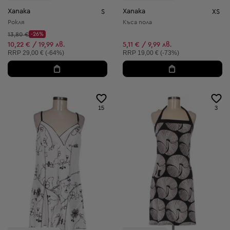
Xanaka
Xanaka
S
XS
Рокля
Къса пола
Начална цена:
13,80 €
-26%
Discount Price:
Намалена цена:
10,22 € / 19,99 лв.
5,11 € / 9,99 лв.
Препоръчителна цена:
Препоръчителна цена:
RRP
29,00 € (-64%)
RRP
19,00 € (-73%)
15
3