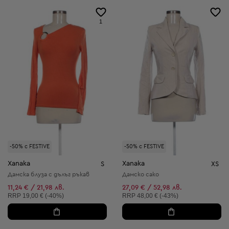
1
-50% с FESTIVE
-50% с FESTIVE
Xanaka
Xanaka
S
XS
Дамска блуза с дълъг ръкав
Дамско сако
11,24 € / 21,98 лв.
27,09 € / 52,98 лв.
Препоръчителна цена:
Препоръчителна цена:
RRP
19,00 € (-40%)
RRP
48,00 € (-43%)