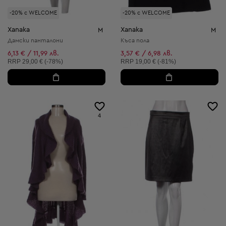
-20% с WELCOME
-20% с WELCOME
Xanaka
Xanaka
M
M
Дамски панталони
Къса пола
6,13 € / 11,99 лв.
3,57 € / 6,98 лв.
Препоръчителна цена:
Препоръчителна цена:
RRP
29,00 € (-78%)
RRP
19,00 € (-81%)
4