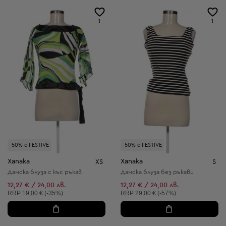
1
1
-50% с FESTIVE
-50% с FESTIVE
Xanaka
Xanaka
XS
S
Дамска блуза с къс ръкав
Дамска блуза без ръкави
12,27 € / 24,00 лв.
12,27 € / 24,00 лв.
Препоръчителна цена:
Препоръчителна цена:
RRP
19,00 € (-35%)
RRP
29,00 € (-57%)