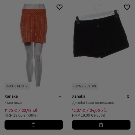
-50% с FESTIVE
-50% с FESTIVE
Xanaka
Xanaka
M
S
Къса пола
Дамски къси панталони
11,75 € / 22,98 лв.
12,27 € / 24,00 лв.
Препоръчителна цена:
Препоръчителна цена:
RRP
19,00 € (-38%)
RRP
19,00 € (-35%)