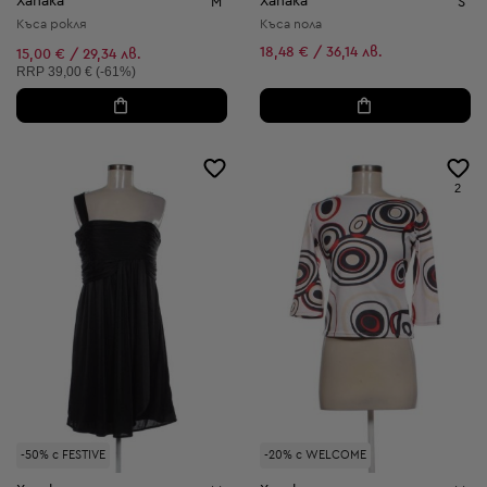
Xanaka
Xanaka
M
S
Къса рокля
Къса пола
18,48 € / 36,14 лв.
15,00 € / 29,34 лв.
Препоръчителна цена:
RRP
39,00 € (-61%)
2
-50% с FESTIVE
-20% с WELCOME