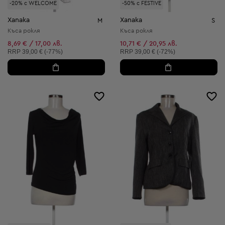
-20% с WELCOME
-50% с FESTIVE
Xanaka
Xanaka
M
S
Къса рокля
Къса рокля
8,69 € / 17,00 лв.
10,71 € / 20,95 лв.
Препоръчителна цена:
Препоръчителна цена:
RRP
39,00 € (-77%)
RRP
39,00 € (-72%)