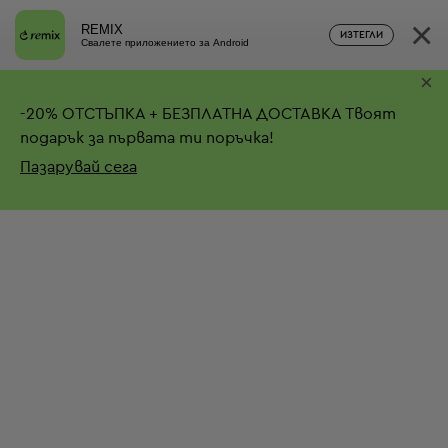
×
REMIX
ИЗТЕГЛИ
Свалете приложението за Android
×
-
20%
ОТСТЪПКА + БЕЗПЛАТНА ДОСТАВКА
Твоят
подарък за първата ти поръчка!
Пазарувай сега