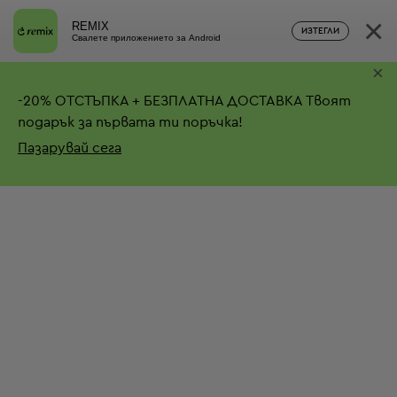
×
REMIX
ИЗТЕГЛИ
Свалете приложението за Android
×
-
20%
ОТСТЪПКА + БЕЗПЛАТНА ДОСТАВКА
Твоят
подарък за първата ти поръчка!
Пазарувай сега