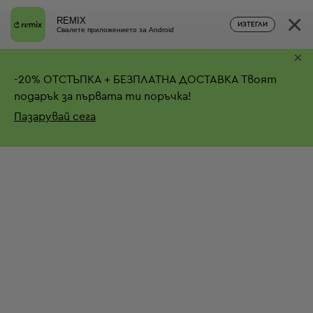
×
REMIX
ИЗТЕГЛИ
Свалете приложението за Android
×
-
20%
ОТСТЪПКА + БЕЗПЛАТНА ДОСТАВКА
Твоят
подарък за първата ти поръчка!
Пазарувай сега