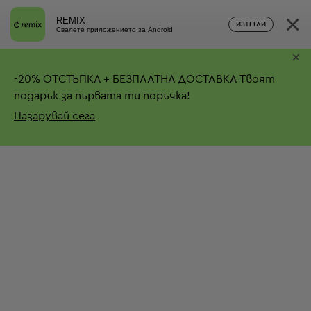
×
REMIX
ИЗТЕГЛИ
Свалете приложението за Android
×
-
20%
ОТСТЪПКА + БЕЗПЛАТНА ДОСТАВКА
Твоят
подарък за първата ти поръчка!
Пазарувай сега