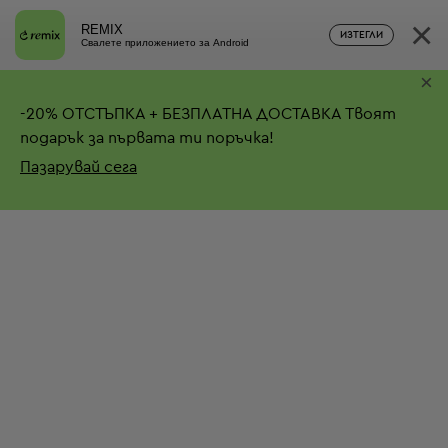
×
REMIX
ИЗТЕГЛИ
Свалете приложението за Android
×
-
20%
ОТСТЪПКА + БЕЗПЛАТНА ДОСТАВКА
Твоят
подарък за първата ти поръчка!
Пазарувай сега